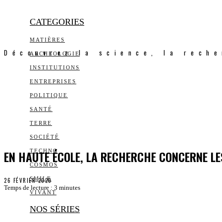
CATEGORIES
MATIÈRES
Découvrez la science, la reche
ARCHEOLOGIE
INSTITUTIONS
ENTREPRISES
POLITIQUE
SANTÉ
TERRE
SOCIÉTÉ
EN HAUTE ÉCOLE, LA RECHERCHE CONCERNE LE
TECHNO
COSMOS
SMILE
26 FÉVRIER 2020
Temps de lecture :
3
minutes
VIVANT
NOS SÉRIES