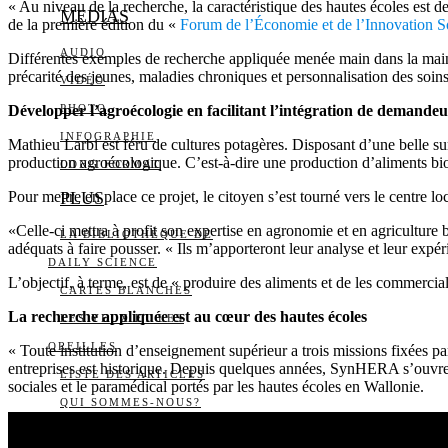
« Au niveau de la recherche, la caractéristique des hautes écoles est d
MEDIAS
de la première édition du «
Forum de l’Économie et de l’Innovation S
AUDIO
Différentes exemples de recherche appliquée menée main dans la main a
précarité des jeunes, maladies chroniques et personnalisation des soin
VIDÉO
Développer l’agroécologie en facilitant l’intégration de demandeur
PHOTO
INFOGRAPHIE
Mathieu Larbi est féru de cultures potagères. Disposant d’une belle sur
production agroécologique. C’est-à-dire une production d’aliments bio
LONG FORMAT
Pour mettre en place ce projet, le citoyen s’est tourné vers le centre l
PLUS
«Celle-ci mettra à profit son expertise en agronomie et en agriculture b
LA BIBLIOTHÈQUE DE
adéquats à faire pousser. « Ils m’apporteront leur analyse et leur exp
DAILY SCIENCE
L’objectif, à terme, est de « produire des aliments et de les commercia
CARTES BLANCHES
La recherche appliquée est au cœur des hautes écoles
LES YEUX ET LES
OREILLES
« Toute institution d’enseignement supérieur a trois missions fixées par 
entreprises est historique. Depuis quelques années, SynHERA s’ouvre 
LISTE DES ARTICLES
sociales et le paramédical portés par les hautes écoles en Wallonie.
QUI SOMMES-NOUS?
L’ÉQUIPE