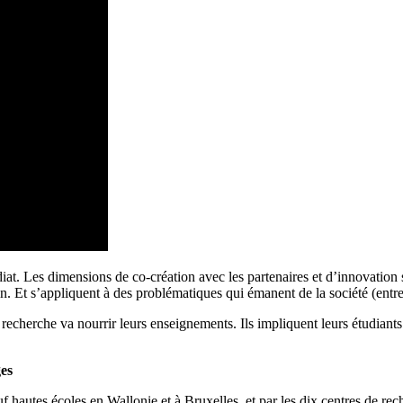
iat. Les dimensions de co-création avec les partenaires et d’innovation
ain. Et s’appliquent à des problématiques qui émanent de la société (entre
recherche va nourrir leurs enseignements. Ils impliquent leurs étudiants
ges
 hautes écoles en Wallonie et à Bruxelles, et par les dix centres de r