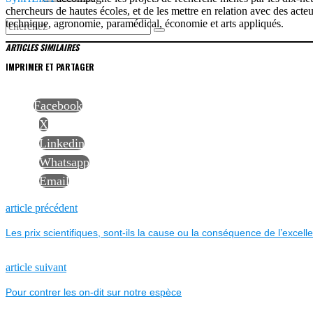
chercheurs de hautes écoles, et de les mettre en relation avec des acte
technique, agronomie, paramédical, économie et arts appliqués.
ARTICLES SIMILAIRES
IMPRIMER ET PARTAGER
Facebook
X
Linkedin
Whatsapp
Email
NAVIGATION
Previous
article précédent
post:
Les prix scientifiques, sont-ils la cause ou la conséquence de l’excel
DE
L’ARTICLE
Next
article suivant
post:
Pour contrer les on-dit sur notre espèce