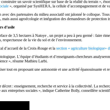
e construire un savoir scientifique sur base de la réalité du terrain », é
ociale
», organisé par SynHERA, la cellule d’accompagnement et de valo
vec des partenaires du milieu associatif ont jalonné le colloque. Tous 
s, mais aussi agroécologie et intégration des demandeurs de protection in
s d’asile
face de 3,5 hectares à Natoye , un projet a peu à peu germé : faire rime
, respectueuse de la vie du sol et de l’environnement.
ocal d’accueil de la Croix-Rouge et la
section « agriculture biologique» 
iologique. L’équipe d’étudiants et d’enseignants-chercheurs analyseront le
érience », résume Mathieu Larbi.
liser tout en proposant une autonomie et une activité épanouissante et re
décret : enseignement, recherche et service à la collectivité. La recherch
aux entreprises sociales », indique Catherine Bolly, conseillère scient