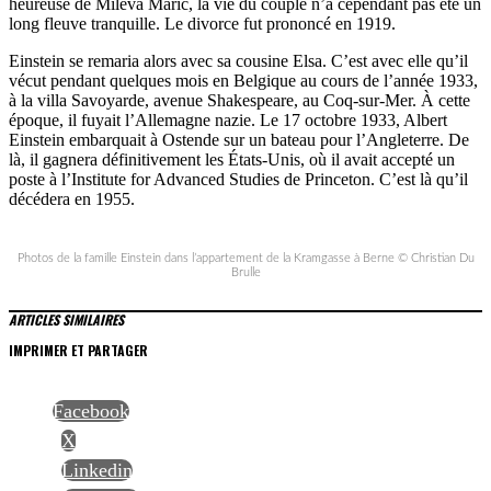
heureuse de Mileva Marić, la vie du couple n’a cependant pas été un
long fleuve tranquille. Le divorce fut prononcé en 1919.
Einstein se remaria alors avec sa cousine Elsa. C’est avec elle qu’il
vécut pendant quelques mois en Belgique au cours de l’année 1933,
à la villa Savoyarde, avenue Shakespeare, au Coq-sur-Mer. À cette
époque, il fuyait l’Allemagne nazie. Le 17 octobre 1933, Albert
Einstein embarquait à Ostende sur un bateau pour l’Angleterre. De
là, il gagnera définitivement les États-Unis, où il avait accepté un
poste à l’Institute for Advanced Studies de Princeton. C’est là qu’il
décédera en 1955.
Photos de la famille Einstein dans l’appartement de la Kramgasse à Berne © Christian Du
Brulle
ARTICLES SIMILAIRES
IMPRIMER ET PARTAGER
Facebook
X
Linkedin