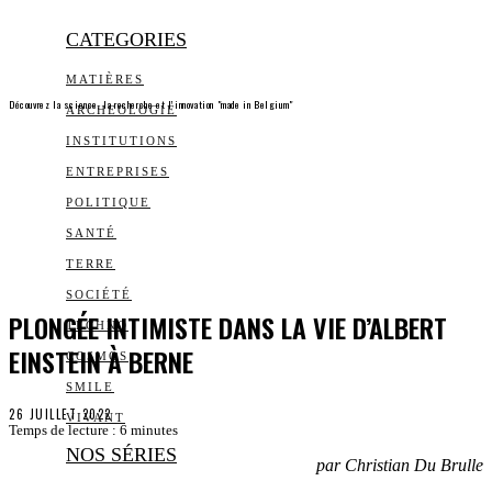
CATEGORIES
MATIÈRES
Découvrez la science, la recherche et l’innovation "made in Belgium"
ARCHEOLOGIE
INSTITUTIONS
ENTREPRISES
POLITIQUE
SANTÉ
TERRE
SOCIÉTÉ
PLONGÉE INTIMISTE DANS LA VIE D’ALBERT
TECHNO
EINSTEIN À BERNE
COSMOS
SMILE
26 JUILLET 2022
VIVANT
Temps de lecture :
6
minutes
NOS SÉRIES
par Christian Du Brulle