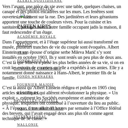
ALERTE QUOTIDIENNE
Vers l’avant, une pièce de vie avec une table, quelques chaises, un
NOUS CONTACTER
canapé et des photos encadrées sur les murs. Les fenêtres sont
ouvertes et donnent sur la rue. Des jardinières et leurs géraniums
I
DS
apportent une touche de couleurs vives. Pour la cuisine et les
PARTENAIRES
sanitaires, partagés avec l’autre famille occupant jadis la maison, il
faut redescendre d’un étage.
ACADÉMIE ROYALE
Dans l’appartement, et à l’étage supérieur lui aussi transformé en
BELSPO
musée, plusieurs tranches de vie du couple sont évoquées. Albert
Einstein et son épouse d’origine serbe Mileva Marić s’y sont
FNRS
installés en octobre 1903. Ils y sont restés un peu plus de deux ans.
FONDS POUR LA
C’est là que Mileva a passé les plus belles années de sa vie, si on en
croit les extraits de courriers qu’elle a expédiés à ses amies. Elle y a
CHIRURGIE CARDIAQUE
notamment donné naissance à Hans-Albert, le premier fils de la
FONDS WERNAERS
famille.
FOURNIER-MAJOIE
C’est là aussi qu’Albert Einstein rédigea et publia en 1905 cinq
articles scientifiques qui allèrent révolutionner la physique. « Un
RÉGION DE
exploit », estiment les Sociétés européenne et américaine de
BRUXELLES-CAPITALE
physique, lesquelles ont contribué à l’ouverture du lieu au public.
« À l’époque, il travaillait 48 heures par semaine à l’Office fédéral
WALLONIE-BRUXELLES
des brevets, qui l’avait engagé deux ans plus tôt comme agent
INTERNATIONAL
technique de 3e classe. »
WALLONIE