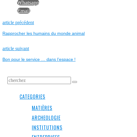
Whatsapp
Email
NAVIGATION
Previous
article précédent
post:
Rapprocher les humains du monde animal
DE
L’ARTICLE
Next
article suivant
post:
Bon pour le service … dans l’espace !
CATEGORIES
MATIÈRES
ARCHEOLOGIE
INSTITUTIONS