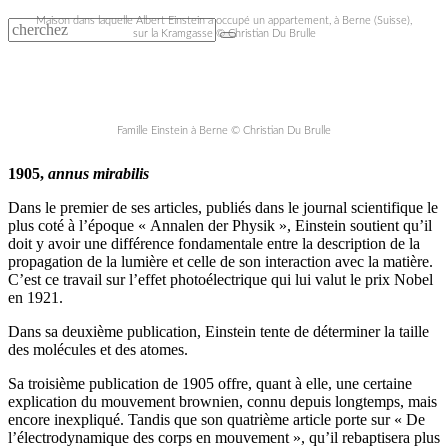
Maison dans laquelle Albert Einstein a occupé un appartement, à Berne (Suisse),
sur la Kramgasse © Christian Du Brulle
Famille Einstein à Berne © Christian Du Brulle
1905,
annus mirabilis
Dans le premier de ses articles, publiés dans le journal scientifique le
plus coté à l’époque « Annalen der Physik », Einstein soutient qu’il
doit y avoir une différence fondamentale entre la description de la
propagation de la lumière et celle de son interaction avec la matière.
C’est ce travail sur l’effet photoélectrique qui lui valut le prix Nobel
en 1921.
Dans sa deuxième publication, Einstein tente de déterminer la taille
des molécules et des atomes.
Sa troisième publication de 1905 offre, quant à elle, une certaine
explication du mouvement brownien, connu depuis longtemps, mais
encore inexpliqué. Tandis que son quatrième article porte sur « De
l’électrodynamique des corps en mouvement », qu’il rebaptisera plus