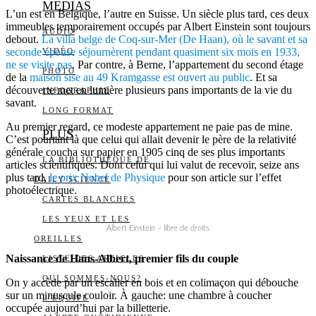
MEDIAS
L’un est en Belgique, l’autre en Suisse. Un siècle plus tard, ces deux
immeubles temporairement occupés par Albert Einstein sont toujours
AUDIO
debout.
La villa belge de Coq-sur-Mer (De Haan), où le savant et sa
seconde épouse séjournèrent pendant quasiment six mois en 1933,
VIDÉO
ne se visite pas
. Par contre, à Berne, l’appartement du second étage
PHOTO
de la
maison sise au 49 Kramgasse est ouvert au public
. Et sa
découverte met en lumière plusieurs pans importants de la vie du
INFOGRAPHIE
savant.
LONG FORMAT
Au premier regard, ce modeste appartement ne paie pas de mine.
PLUS
C’est pourtant là que celui qui allait devenir le père de la relativité
générale coucha sur papier en 1905 cinq de ses plus importants
LA BIBLIOTHÈQUE DE
articles scientifiques. Dont celui qui lui valut de recevoir, seize ans
plus tard,
le prix Nobel de Physique
pour son article sur l’effet
DAILY SCIENCE
photoélectrique.
CARTES BLANCHES
LES YEUX ET LES
Albert Einstein – libre de droits
OREILLES
Naissance de Hans-Albert, premier fils du couple
LISTE DES ARTICLES
QUI SOMMES-NOUS?
On y accède par un escalier en bois et en colimaçon qui débouche
sur un minuscule couloir. À gauche: une chambre à coucher
L’ÉQUIPE
occupée aujourd’hui par la billetterie.