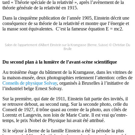
tard « Théorie spéciale de la relativité », après l’avènement de la
théorie générale de la relativité en 1915.
Dans la cinquième publication de l’année 1905, Einstein décrit une
conséquence de sa théorie de la relativité et montre que l’énergie et
la masse sont équivalentes. C’est la fameuse équation E = mc2.
Salon de l’appartement d’Albert Einstein sur la Kramgasse (Berne, Suisse) © Christian Du
Brulle
Du second plan à la lumière de l’avant-scène scientifique
Au troisième étage du bâtiment de la Kramgasse, dans les vitrines de
la maison-musée, deux photographies retiennent l’attention: celles de
Conseils de physique Solvay
, organisés à Bruxelles à l’initiative de
l’industriel belge Ernest Solvay.
Sur la première, qui date de 1911, Einstein fait partie des invités, il
se retrouve debout, au second rang. Sur la seconde photo, celle du
Conseil de 1927, il trône quasi au centre de la photo, aux côtés de
Lorentz et Langevin, non loin de Marie Curie. Il est vrai qu’entre-
temps, le prix Nobel de Physique lui avait été attribué.
Si le séjour à Berne de la famille Einstein a été la période la plus