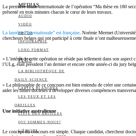
MEDIAS
La première finale internationale de l’opération “Ma thèse en 180 se
présenté en trois minutes chacun le cœur de leurs travaux.
AUDIO
VIDÉO
La lauréate “internationale” est française
. Noémie Mermet (Université d
PHOTO
chercheurs belges qui ont participé à cette finale n’ont malheureusemen
INFOGRAPHIE
LONG FORMAT
« L’intérêt de cette opération ne réside pas tellement dans son aspect 
PLUS
l’ULg, était président l’an dernier et encore cette année-ci du jury be
LA BIBLIOTHÈQUE DE
DAILY SCIENCE
« La philosophie de ce concours est bien entendu de créer une certaine
CARTES BLANCHES
aider les futurs docteurs à développer diverses compétences transversa
LES YEUX ET LES
OREILLES
Une initiative australienne
LISTE DES ARTICLES
QUI SOMMES-NOUS?
L’ÉQUIPE
Le concept du concours est simple. Chaque candidat, chercheur doctorant