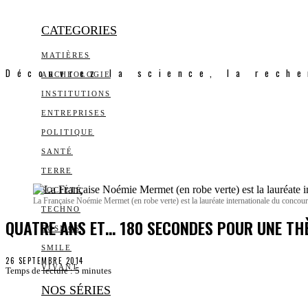
CATEGORIES
MATIÈRES
Découvrez la science, la reche
ARCHEOLOGIE
INSTITUTIONS
ENTREPRISES
POLITIQUE
SANTÉ
TERRE
SOCIÉTÉ
La Française Noémie Mermet (en robe verte) est la lauréate internationale du concou
TECHNO
QUATRE ANS ET… 180 SECONDES POUR UNE TH
COSMOS
SMILE
26 SEPTEMBRE 2014
VIVANT
Temps de lecture :
5
minutes
NOS SÉRIES