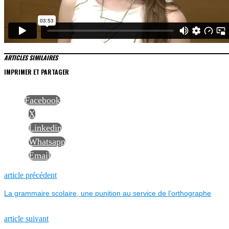
ARTICLES SIMILAIRES
IMPRIMER ET PARTAGER
Facebook
X
Linkedin
Whatsapp
Email
NAVIGATION
Previous
article précédent
post:
La grammaire scolaire, une punition au service de l’orthographe
DE
L’ARTICLE
Next
article suivant
post: