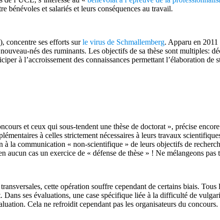
tre bénévoles et salariés et leurs conséquences au travail.
 concentre ses efforts sur
le virus de Schmallemberg
. Apparu en 2011 s
 nouveau-nés des ruminants. Les objectifs de sa thèse sont multiples: d
ticiper à l’accroissement des connaissances permettant l’élaboration de st
oncours et ceux qui sous-tendent une thèse de doctorat », précise encore
émentaires à celles strictement nécessaires à leurs travaux scientifiqu
 à la communication « non-scientifique » de leurs objectifs de recher
en aucun cas un exercice de « défense de thèse » ! Ne mélangeons pas t
ransversales, cette opération souffre cependant de certains biais. Tous 
. Dans ses évaluations, une case spécifique liée à la difficulté de vulg
aluation. Cela ne refroidit cependant pas les organisateurs du concours.