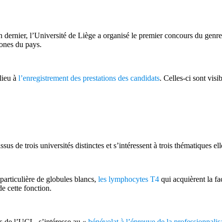
 dernier, l’Université de Liège a organisé le premier concours du genr
hones du pays.
 lieu à
l’enregistrement des prestations des candidats
. Celles-ci sont visi
ssus de trois universités distinctes et s’intéressent à trois thématiques ell
rticulière de globules blancs,
les lymphocytes T4
qui acquièrent la fa
de cette fonction.
s de l’UCL, s’intéresse au «
bénévolat à l’épreuve de la professionnalis