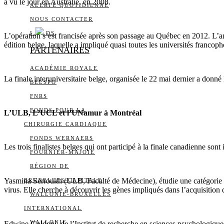
a vu le jour en Australie, en 2008.
ALERTE QUOTIDIENNE
NOUS CONTACTER
I
DS
L’opération s’est francisée après son passage au Québec en 2012. L’an
édition belge, laquelle a impliqué quasi toutes les universités francop
PARTENAIRES
ACADÉMIE ROYALE
La finale interuniversitaire belge, organisée le 22 mai dernier a donné
BELSPO
FNRS
FONDS POUR LA
L’ULB, L’UCL et l’UNamur à Montréal
CHIRURGIE CARDIAQUE
FONDS WERNAERS
Les trois finalistes belges qui ont participé à la finale canadienne sont i
FOURNIER-MAJOIE
RÉGION DE
Yasmina Serroukh (ULB, Faculté de Médecine), étudie une catégorie pa
BRUXELLES-CAPITALE
virus. Elle cherche à découvrir les gènes impliqués dans l’acquisition 
WALLONIE-BRUXELLES
INTERNATIONAL
WALLONIE
Edwine Goldoni, de l’Institut de recherche en sciences psychologique