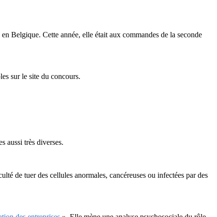
e en Belgique. Cette année, elle était aux commandes de la seconde
bles sur le site du concours.
es aussi très diverses.
culté de tuer des cellules anormales, cancéreuses ou infectées par des
ation des entreprises
». Elle mène une analyse psychosociale du rôle