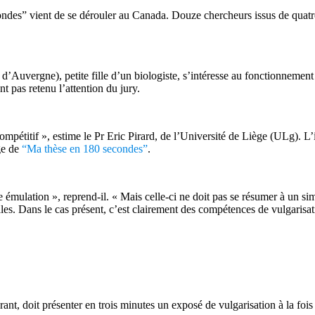
condes” vient de se dérouler au Canada. Douze chercheurs issus de qua
’Auvergne), petite fille d’un biologiste, s’intéresse au fonctionnement
t pas retenu l’attention du jury.
compétitif », estime le Pr Eric Pirard, de l’Université de Liège (ULg). 
lge de
“Ma thèse en 180 secondes”
.
 émulation », reprend-il. « Mais celle-ci ne doit pas se résumer à un si
les. Dans le cas présent, c’est clairement des compétences de vulgarisat
, doit présenter en trois minutes un exposé de vulgarisation à la fois c