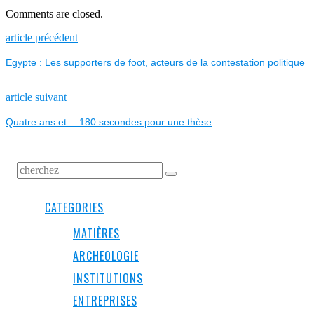
Comments are closed.
NAVIGATION
Previous
article précédent
post:
Egypte : Les supporters de foot, acteurs de la contestation politique
DE
L’ARTICLE
Next
article suivant
post:
Quatre ans et… 180 secondes pour une thèse
CATEGORIES
MATIÈRES
ARCHEOLOGIE
INSTITUTIONS
ENTREPRISES