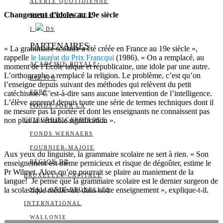
ALERTE QUOTIDIENNE
Changement d’idoles au 19e siècle
NOUS CONTACTER
I
DS
PARTENAIRES
« La grammaire scolaire a été créée en France au 19e siècle »,
rappelle
le lauréat du Prix Francqui
(1986). « On a remplacé, au
ACADÉMIE ROYALE
moment de l’Ecole laïque et républicaine, une idole par une autre.
L’orthographe a remplacé la religion. Le problème, c’est qu’on
BELSPO
l’enseigne depuis suivant des méthodes qui relèvent du petit
FNRS
catéchisme. C’est-à-dire sans aucune intervention de l’intelligence.
L’élève apprend depuis toute une série de termes techniques dont il
FONDS POUR LA
ne mesure pas la portée et dont les enseignants ne connaissent pas
non plus la véritable signification ».
CHIRURGIE CARDIAQUE
FONDS WERNAERS
FOURNIER-MAJOIE
Aux yeux du linguiste, la grammaire scolaire ne sert à rien. « Son
RÉGION DE
enseignement est même pernicieux et risque de dégoûter, estime le
Pr Wilmet. Alors qu’on pourrait se plaire au maniement de la
BRUXELLES-CAPITALE
langue! Je pense que la grammaire scolaire est le dernier surgeon de
la scolastique médiévale dans notre enseignement », explique-t-il.
WALLONIE-BRUXELLES
INTERNATIONAL
WALLONIE