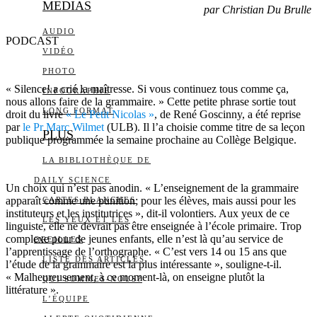
MEDIAS
par Christian Du Brulle
AUDIO
PODCAST
VIDÉO
PHOTO
« Silence! a crié la maîtresse. Si vous continuez tous comme ça,
INFOGRAPHIE
nous allons faire de la grammaire. » Cette petite phrase sortie tout
LONG FORMAT
droit du livre
« Le Petit Nicolas »
, de René Goscinny, a été reprise
par
le Pr Marc Wilmet
(ULB). Il l’a choisie comme titre de sa leçon
PLUS
publique programmée la semaine prochaine au Collège Belgique.
LA BIBLIOTHÈQUE DE
DAILY SCIENCE
Un choix qui n’est pas anodin. « L’enseignement de la grammaire
apparaît comme une punition; pour les élèves, mais aussi pour les
CARTES BLANCHES
instituteurs et les institutrices », dit-il volontiers. Aux yeux de ce
LES YEUX ET LES
linguiste, elle ne devrait pas être enseignée à l’école primaire. Trop
complexe pour de jeunes enfants, elle n’est là qu’au service de
OREILLES
l’apprentissage de l’orthographe. « C’est vers 14 ou 15 ans que
LISTE DES ARTICLES
l’étude de la grammaire est la plus intéressante », souligne-t-il.
« Malheureusement, à ce moment-là, on enseigne plutôt la
QUI SOMMES-NOUS?
littérature ».
L’ÉQUIPE