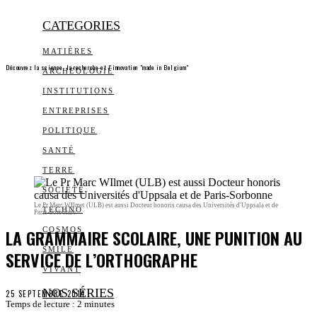
CATEGORIES
MATIÈRES
Découvrez la science, la recherche et l’innovation "made in Belgium"
ARCHEOLOGIE
INSTITUTIONS
ENTREPRISES
POLITIQUE
SANTÉ
TERRE
SOCIÉTÉ
Le Pr Marc WIlmet (ULB) est aussi Docteur honoris causa des Universités d'Uppsala et de
TECHNO
Paris-Sorbonne
LA GRAMMAIRE SCOLAIRE, UNE PUNITION AU
COSMOS
SMILE
SERVICE DE L’ORTHOGRAPHE
VIVANT
NOS SÉRIES
25 SEPTEMBRE 2014
Temps de lecture :
2
minutes