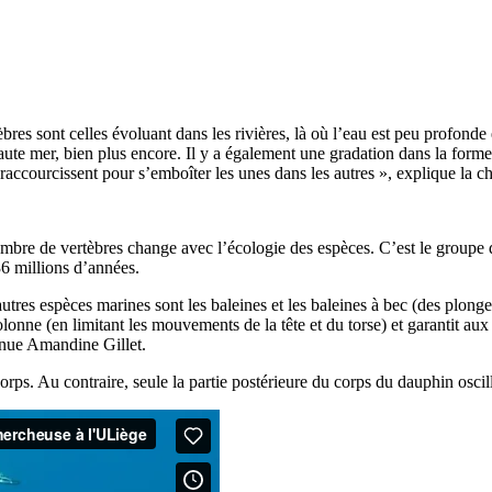
es sont celles évoluant dans les rivières, là où l’eau est peu profonde e
aute mer, bien plus encore. Il y a également une gradation dans la forme 
e raccourcissent pour s’emboîter les unes dans les autres », explique la c
mbre de vertèbres change avec l’écologie des espèces. C’est le groupe d
36 millions d’années.
utres espèces marines sont les baleines et les baleines à bec (des plonge
onne (en limitant les mouvements de la tête et du torse) et garantit aux 
inue Amandine Gillet.
rps. Au contraire, seule la partie postérieure du corps du dauphin oscil