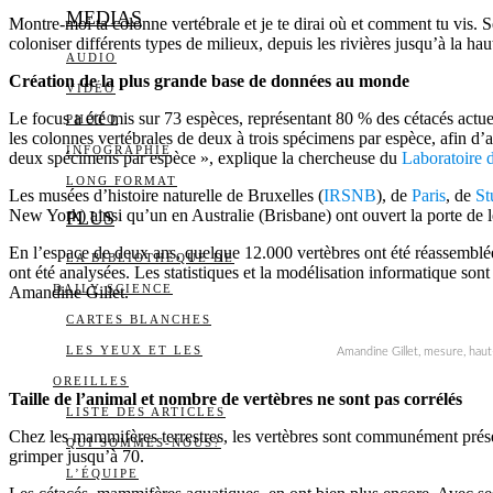
MEDIAS
Montre-moi ta colonne vertébrale et je te dirai où et comment tu vis. 
coloniser différents types de milieux, depuis les rivières jusqu’à la ha
AUDIO
Création de la plus grande base de données au monde
VIDÉO
Le focus a été mis sur 73 espèces, représentant 80 % des cétacés actu
PHOTO
les colonnes vertébrales de deux à trois spécimens par espèce, afin d’a
INFOGRAPHIE
deux spécimens par espèce », explique la chercheuse du
Laboratoire 
LONG FORMAT
Les musées d’histoire naturelle de Bruxelles (
IRSNB
), de
Paris
, de
St
New York) ainsi qu’un en Australie (Brisbane) ont ouvert la porte de 
PLUS
En l’espace de deux ans, quelque 12.000 vertèbres ont été réassemblée
LA BIBLIOTHÈQUE DE
ont été analysées. Les statistiques et la modélisation informatique so
DAILY SCIENCE
Amandine Gillet.
CARTES BLANCHES
LES YEUX ET LES
Amandine Gillet, mesure, hau
OREILLES
Taille de l’animal et nombre de vertèbres ne sont pas corrélés
LISTE DES ARTICLES
Chez les mammifères terrestres, les vertèbres sont communément prése
QUI SOMMES-NOUS?
grimper jusqu’à 70.
L’ÉQUIPE