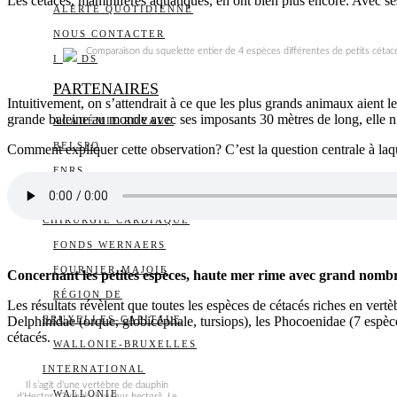
Les cétacés, mammifères aquatiques, en ont bien plus encore. Avec se
ALERTE QUOTIDIENNE
NOUS CONTACTER
Comparaison du squelette entier de 4 espèces différentes de petits cétac
I
DS
PARTENAIRES
Intuitivement, on s’attendrait à ce que les plus grands animaux aient l
grande baleine au monde avec ses imposants 30 mètres de long, elle n’e
ACADÉMIE ROYALE
BELSPO
Comment expliquer cette observation? C’est la question centrale à laqu
FNRS
FONDS POUR LA
CHIRURGIE CARDIAQUE
FONDS WERNAERS
FOURNIER-MAJOIE
Concernant les petites espèces, haute mer rime avec grand nombr
RÉGION DE
Les résultats révèlent que toutes les espèces de cétacés riches en vert
Delphinidae (orque, globicéphale, tursiops), les Phocoenidae (7 espèc
BRUXELLES-CAPITALE
cétacés.
WALLONIE-BRUXELLES
INTERNATIONAL
Il s’agit d’une vertèbre de dauphin
WALLONIE
d’Hector (
Cephalorhynchus hectori
). Le