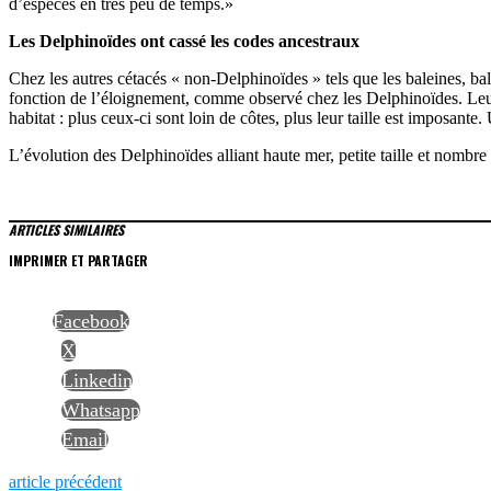
d’espèces en très peu de temps.»
Les Delphinoïdes ont cassé les codes ancestraux
Chez les autres cétacés « non-Delphinoïdes » tels que les baleines, b
fonction de l’éloignement, comme observé chez les Delphinoïdes. Leur 
habitat : plus ceux-ci sont loin de côtes, plus leur taille est imposante.
L’évolution des Delphinoïdes alliant haute mer, petite taille et nombr
ARTICLES SIMILAIRES
IMPRIMER ET PARTAGER
Facebook
X
Linkedin
Whatsapp
Email
Previous
article précédent