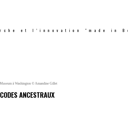
rche et l’innovation "made in B
an Museum à Washington © Amandine Gillet
S CODES ANCESTRAUX