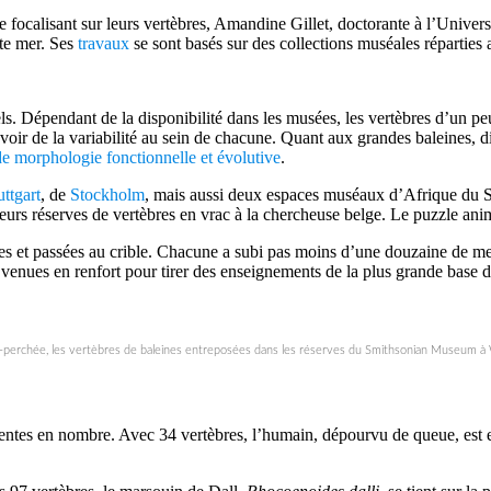
Se focalisant sur leurs vertèbres, Amandine Gillet, doctorante à l’Unive
ute mer. Ses
travaux
se sont basés sur des collections muséales réparties 
els. Dépendant de la disponibilité dans les musées, les vertèbres d’un p
voir de la variabilité au sein de chacune. Quant aux grandes baleines, d
de morphologie fonctionnelle et évolutive
.
uttgart
, de
Stockholm
, mais aussi deux espaces muséaux d’Afrique du 
leurs réserves de vertèbres en vrac à la chercheuse belge. Le puzzle an
s et passées au crible. Chacune a subi pas moins d’une douzaine de mes
nt venues en renfort pour tirer des enseignements de la plus grande bas
t-perchée, les vertèbres de baleines entreposées dans les réserves du Smithsonian Museum à
ntes en nombre. Avec 34 vertèbres, l’humain, dépourvu de queue, est en