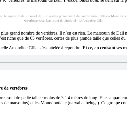
s 97 vertèbres, le marsouin de Dall,
Phocoenoides dalli
, se tient sur l
és. Le squelette de
P. dalli
et de
T. truncatus
proviennent du Smithsonian’s National Museum of
Naturhistoriska riksmuseet de Stockholm © Amandine Gillet
e plus grand nombre de vertèbres. Il n’en est rien. Le marsouin de Dall 
st riche que de 65 vertèbres, certes de plus grande taille que celles du
elle Amandine Gillet s’est attelée à répondre.
Et ce, en croisant ses m
e de vertèbres
èbres sont de petite taille : moins de 3 à 4 mètres de long. Elles apparti
es de marsouins) et les Monodontidae (narval et béluga). Ce groupe con