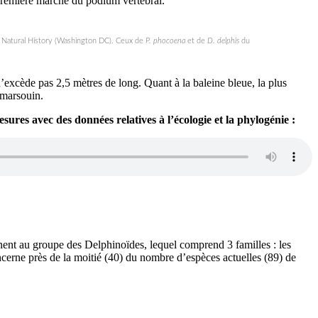
a première marche du podium vertébral.
 Natural History (Washington DC). Ceux de
P. phocoena
et de
D. delphis
du
n’excède pas 2,5 mètres de long. Quant à la baleine bleue, la plus
 marsouin.
esures avec des données relatives à l’écologie et la phylogénie :
ennent au groupe des Delphinoïdes, lequel comprend 3 familles : les
cerne près de la moitié (40) du nombre d’espèces actuelles (89) de