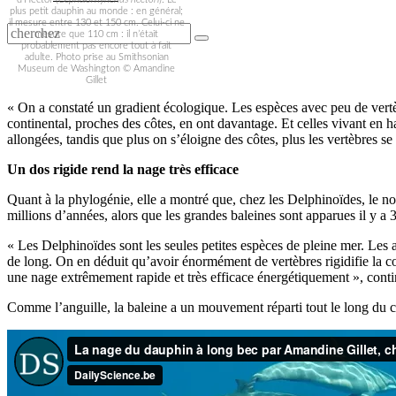
plus petit dauphin au monde : en général;
il mesure entre 130 et 150 cm. Celui-ci ne
mesure que 110 cm : il n’était
probablement pas encore tout à fait
adulte. Photo prise au Smithsonian
Museum de Washington © Amandine
Gillet
« On a constaté un gradient écologique. Les espèces avec peu de vertèbr
continental, proches des côtes, en ont davantage. Et celles vivant en h
allongées, tandis que plus on s’éloigne des côtes, plus les vertèbres s
Un dos rigide rend la nage très efficace
Quant à la phylogénie, elle a montré que, chez les Delphinoïdes, le no
millions d’années, alors que les grandes baleines sont apparues il y a 
« Les Delphinoïdes sont les seules petites espèces de pleine mer. Les a
de long. On en déduit qu’avoir énormément de vertèbres rigidifie la col
une nage extrêmement rapide et très efficace énergétiquement », cont
Comme l’anguille, la baleine a un mouvement réparti tout le long du co