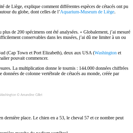
rsité de Liège, explique comment différentes espèces de cétacés ont pu
autour du globe, dont celles de l’
Aquarium-Museum de Liège
.
eu plus de 200 spécimens ont été analysées. « Globalement, j’ai mesuré
ifficilement conservables dans les musées, j’ai dû me limiter à un ou
Sud (Cap Town et Port Elizabeth), deux aux USA (
Washington
et
imalier pouvait commencer.
ures. La multiplication donne le tournis : 144.000 données chiffrées
e de données de colonne vertébrale de cétacés au monde, créée par
 Washington © Amandine Gillet
 dernière place. Le chien en a 53, le cheval 57 et ce nombre peut