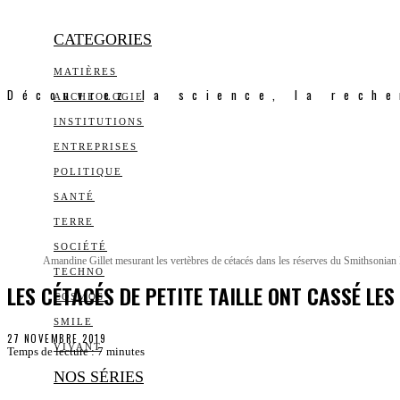
CATEGORIES
MATIÈRES
Découvrez la science, la reche
ARCHEOLOGIE
INSTITUTIONS
ENTREPRISES
POLITIQUE
SANTÉ
TERRE
SOCIÉTÉ
Amandine Gillet mesurant les vertèbres de cétacés dans les réserves du Smithsoni
TECHNO
LES CÉTACÉS DE PETITE TAILLE ONT CASSÉ LE
COSMOS
SMILE
27 NOVEMBRE 2019
VIVANT
Temps de lecture :
7
minutes
NOS SÉRIES