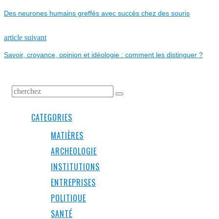
NAVIGATION
post:
Des neurones humains greffés avec succès chez des souris
DE
L’ARTICLE
Next
article suivant
post:
Savoir, croyance, opinion et idéologie : comment les distinguer ?
CATEGORIES
MATIÈRES
ARCHEOLOGIE
INSTITUTIONS
ENTREPRISES
POLITIQUE
SANTÉ