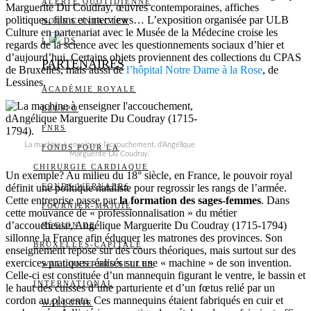
ALERTE QUOTIDIENNE
Marguerite Du Coudray, œuvres contemporaines, affiches
politiques, films et interviews… L’exposition organisée par ULB
NOUS CONTACTER
Culture en partenariat avec le Musée de la Médecine croise les
I
DS
regards de la science avec les questionnements sociaux d’hier et
d’aujourd’hui. Certains objets proviennent des collections du CPAS
PARTENAIRES
de Bruxelles, mais aussi de
l’hôpital Notre Dame à la Rose
, de
Lessines.
ACADÉMIE ROYALE
BELSPO
FNRS
La machine à enseigner l’accouchement, d’Angélique
FONDS POUR LA
Marguerite Du Coudray.
CHIRURGIE CARDIAQUE
Un exemple? Au milieu du 18° siècle, en France, le pouvoir royal
définit une politique nataliste pour regrossir les rangs de l’armée.
FONDS WERNAERS
Cette entreprise passe par
la formation des sages-femmes
. Dans
FOURNIER-MAJOIE
cette mouvance de « professionnalisation » du métier
d’accoucheuse, Angélique Marguerite Du Coudray (1715-1794)
RÉGION DE
sillonne la France afin éduquer les matrones des provinces. Son
BRUXELLES-CAPITALE
enseignement repose sur des cours théoriques, mais surtout sur des
exercices pratiques réalisés sur une « machine » de son invention.
WALLONIE-BRUXELLES
Celle-ci est constituée d’un mannequin figurant le ventre, le bassin et
INTERNATIONAL
le haut des cuisses d’une parturiente et d’un fœtus relié par un
cordon au placenta. Ces mannequins étaient fabriqués en cuir et
WALLONIE