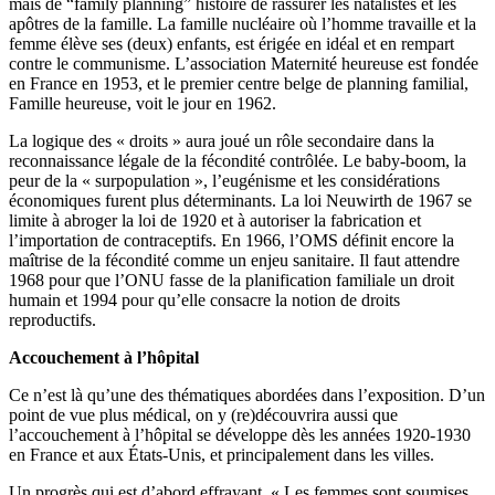
mais de “family planning” histoire de rassurer les natalistes et les
apôtres de la famille. La famille nucléaire où l’homme travaille et la
femme élève ses (deux) enfants, est érigée en idéal et en rempart
contre le communisme. L’association Maternité heureuse est fondée
en France en 1953, et le premier centre belge de planning familial,
Famille heureuse, voit le jour en 1962.
La logique des « droits » aura joué un rôle secondaire dans la
reconnaissance légale de la fécondité contrôlée. Le baby-boom, la
peur de la « surpopulation », l’eugénisme et les considérations
économiques furent plus déterminants. La loi Neuwirth de 1967 se
limite à abroger la loi de 1920 et à autoriser la fabrication et
l’importation de contraceptifs. En 1966, l’OMS définit encore la
maîtrise de la fécondité comme un enjeu sanitaire. Il faut attendre
1968 pour que l’ONU fasse de la planification familiale un droit
humain et 1994 pour qu’elle consacre la notion de droits
reproductifs.
Accouchement à l’hôpital
Ce n’est là qu’une des thématiques abordées dans l’exposition. D’un
point de vue plus médical, on y (re)découvrira aussi que
l’accouchement à l’hôpital se développe dès les années 1920-1930
en France et aux États-Unis, et principalement dans les villes.
Un progrès qui est d’abord effrayant. « Les femmes sont soumises