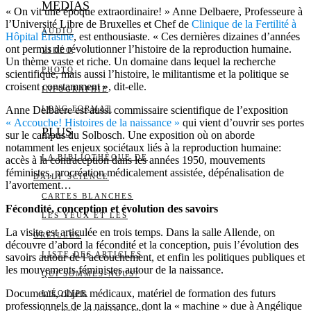
MEDIAS
« On vit une époque extraordinaire! » Anne Delbaere, Professeure à
l’Université Libre de Bruxelles et Chef de
Clinique de la Fertilité à
AUDIO
Hôpital Érasme
, est enthousiaste. « Ces dernières dizaines d’années
ont permis de révolutionner l’histoire de la reproduction humaine.
VIDÉO
Un thème vaste et riche. Un domaine dans lequel la recherche
PHOTO
scientifique, mais aussi l’histoire, le militantisme et la politique se
croisent constamment », dit-elle.
INFOGRAPHIE
Anne Delbaere est aussi commissaire scientifique de l’exposition
LONG FORMAT
« Accouche! Histoires de la naissance »
qui vient d’ouvrir ses portes
PLUS
sur le campus du Solbosch. Une exposition où on aborde
notamment les enjeux sociétaux liés à la reproduction humaine:
LA BIBLIOTHÈQUE DE
accès à la contraception dans les années 1950, mouvements
féministes, procréation médicalement assistée, dépénalisation de
DAILY SCIENCE
l’avortement…
CARTES BLANCHES
Fécondité, conception et évolution des savoirs
LES YEUX ET LES
La visite est articulée en trois temps. Dans la salle Allende, on
OREILLES
découvre d’abord la fécondité et la conception, puis l’évolution des
LISTE DES ARTICLES
savoirs autour de l’accouchement, et enfin les politiques publiques et
les mouvements féministes autour de la naissance.
QUI SOMMES-NOUS?
Documents, objets médicaux, matériel de formation des futurs
L’ÉQUIPE
professionnels de la naissance, dont la « machine » due à Angélique