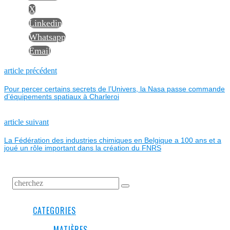
X
Linkedin
Whatsapp
Email
NAVIGATION
Previous
article précédent
post:
Pour percer certains secrets de l’Univers, la Nasa passe commande
DE
d’équipements spatiaux à Charleroi
L’ARTICLE
Next
article suivant
post:
La Fédération des industries chimiques en Belgique a 100 ans et a
joué un rôle important dans la création du FNRS
CATEGORIES
MATIÈRES