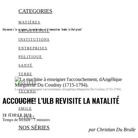
CATEGORIES
MATIÈRES
Découvrez la science, la recherche et l’innovation "made in Belgium"
ARCHEOLOGIE
INSTITUTIONS
ENTREPRISES
POLITIQUE
SANTÉ
TERRE
SOCIÉTÉ
La machine à enseigner l'accouchement, dAngélique Marguerite Du Coudray (1715-1794).
TECHNO
ACCOUCHE! L’ULB REVISITE LA NATALITÉ
COSMOS
SMILE
28 FÉVRIER 2019
VIVANT
Temps de lecture :
7
minutes
NOS SÉRIES
par Christian Du Brulle