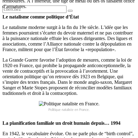
rembourrés. À l’intérieur, une tige de métal ou des os faisaient office
d’armatures.
Le natalisme comme politique d’État
Le natalisme moderne surgit à la fin du 19e siècle. L’idée que les
femmes pourraient s’écarter du devoir maternel et ne pas contribuer
à la puissance nationale effraie les classes dirigeantes. Des ligues et
associations, comme l’Alliance nationale contre la dépopulation en
France, militent pour que l’État favorise la «repopulation».
La Grande Guerre favorise l’adoption de mesures, comme la loi de
1920 en France, qui prohibe la propagande anticonceptionnelle, la
vente de contraceptifs et la provocation à l’avortement. Une
orientation politique qu’on retrouve dès 1923 en Belgique, qui
s’inspire des textes français. Dans le monde anglo-saxon, Margaret
Sanger et Marie Stopes proposent de réconcilier modèles familiaux
traditionnels et droit à la contraception.
Politique nataliste en France.
La planification familiale un droit humain depuis… 1994
En 1942, le vocabulaire évolue. On ne parle plus de “birth control”,