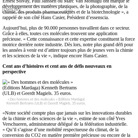
Ernest Solvay, Paul Janssen ou Marc Van Montagu ont marqué le
développement des matières plastiques, de la photographie, de la
chimie, des produits pharmaceutiques et de la biotechnologie », a
rappelé de son côté Hans Casier, Président d’essenscia.
Aujourd’hui, plus de 90.000 personnes travaillent dans ce secteur.
Grâce à elles, toutes ces molécules trouvent une application
précieuse. « Cette connaissance et cette expertise constituent la force
motrice derrière notre industrie. Dès lors, notre plus grand défi pour
les années à venir est d’attirer toujours plus de jeunes vers la chimie
et les sciences de la vie », indique encore Hans Casier.
Cent ans d’histoires et cent ans de défis nouveaux en
perspective
« Des hommes et des molécules » (Editions Mardaga)
Kenneth Bertrams (ULB) et Geerdt Magiels. 35 euros.
«Notre société compte plus que jamais sur les innovations durables
de la chimie et des sciences de la vie », estime de son côté Yves
Verschueren, administrateur délégué de la fédération industrielle.
« Qu’il s’agisse d’une mobilité respectueuse du climat, de la
conversion du CO2 en matière première précieuse ou encore de la