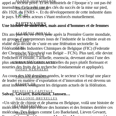
ALERTE QUOTIDIENNE
appel au secteur privé. Et les industriels de l’époque n’y ont pas été
insensibles. Cela a été une des clés du succès de la mise sur pied,
NOUS CONTACTER
dès 1928, du FNRS ». Et du développement de cette industrie dans
I
DS
le pays. Les deux acteurs s’étant renforcés mutuellement.
PARTENAIRES
Une histoire de molécules, mais aussi d’hommes et de femmes
ACADÉMIE ROYALE
Dix ans plus tôt, en 1919, juste après la Première Guerre mondiale,
un groupe d’entrepreneurs issus de l’industrie de la chimie avait en
BELSPO
réalité déjà décidé de s’unir en une fédération sectorielle: la
Fédération des Industries Chimiques de Belgique (FIC) (Federatie
FNRS
der Chemische Nijverheid van België – FCN). Plus tard, elle devint
FONDS POUR LA
Fedichem et ensuite, l’actuelle, essenscia, devenant ainsi l’une des
plus anciennes fédérations sectorielles du pays plutôt florissant et
CHIRURGIE CARDIAQUE
nourries des fruits de la recherche (fondamentale et appliquée).
FONDS WERNAERS
Au cours des 100 dernières années, le secteur s’est forgé une place
FOURNIER-MAJOIE
de leader en matière d’exportation et d’innovation et est devenu un
RÉGION DE
atout industriel, soulignent les dirigeants actuels de la fédération.
BRUXELLES-CAPITALE
Solvay, Gevaert, Baekeland, Janssen…
WALLONIE-BRUXELLES
«Un siècle de chimie et de pharma en Belgique, voilà une histoire de
INTERNATIONAL
molécules, mais plus encore des hommes et des femmes derrière ces
molécules. Des Belges comme Leo Baekeland, Lieven Gevaert,
WALLONIE