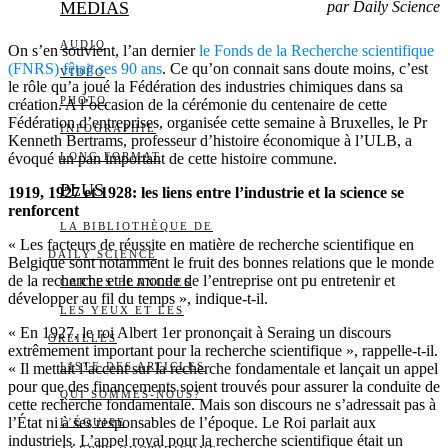
MEDIAS
par Daily Science
AUDIO
On s’en souvient, l’an dernier
le Fonds de la Recherche scientifique
(FNRS) fêtait ses 90 ans
. Ce qu’on connait sans doute moins, c’est
VIDÉO
le rôle qu’a joué la Fédération des industries chimiques dans sa
PHOTO
création. A l’occasion de la cérémonie du centenaire de cette
Fédération d’entreprises, organisée cette semaine à Bruxelles, le Pr
INFOGRAPHIE
Kenneth Bertrams, professeur d’histoire économique à l’ULB, a
évoqué un pan important de cette histoire commune.
LONG FORMAT
PLUS
1919, 1927 et 1928: les liens entre l’industrie et la science se
renforcent
LA BIBLIOTHÈQUE DE
« Les facteurs de réussite en matière de recherche scientifique en
DAILY SCIENCE
Belgique sont notamment le fruit des bonnes relations que le monde
de la recherche et le monde de l’entreprise ont pu entretenir et
CARTES BLANCHES
développer au fil du temps », indique-t-il.
LES YEUX ET LES
« En 1927, le roi Albert 1er prononçait à Seraing un discours
OREILLES
extrêmement important pour la recherche scientifique », rappelle-t-il.
« Il mettait l’accent sur la recherche fondamentale et lançait un appel
LISTE DES ARTICLES
pour que des financements soient trouvés pour assurer la conduite de
QUI SOMMES-NOUS?
cette recherche fondamentale. Mais son discours ne s’adressait pas à
l’État ni à ses responsables de l’époque. Le Roi parlait aux
L’ÉQUIPE
industriels. L’appel royal pour la recherche scientifique était un