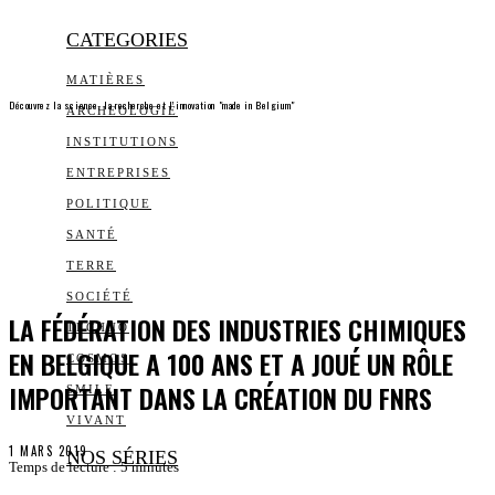
CATEGORIES
MATIÈRES
Découvrez la science, la recherche et l’innovation "made in Belgium"
ARCHEOLOGIE
INSTITUTIONS
ENTREPRISES
POLITIQUE
SANTÉ
TERRE
SOCIÉTÉ
LA FÉDÉRATION DES INDUSTRIES CHIMIQUES
TECHNO
EN BELGIQUE A 100 ANS ET A JOUÉ UN RÔLE
COSMOS
IMPORTANT DANS LA CRÉATION DU FNRS
SMILE
VIVANT
1 MARS 2019
NOS SÉRIES
Temps de lecture :
5
minutes