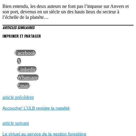
Bien entendu, les deux auteurs ne font pas l’impasse sur Anvers et
son port, devenus en un siècle un des hauts lieux du secteur à
l’échelle de la planète…
ARTICLES SIMILAIRES
IMPRIMER ET PARTAGER
Facebook
X
Linkedin
Whatsapp
Email
NAVIGATION
Previous
article précédent
post:
Accouche! L’ULB revisite la natalité
DE
L’ARTICLE
Next
article suivant
post:
Le virtuel au service de la gestion forestière