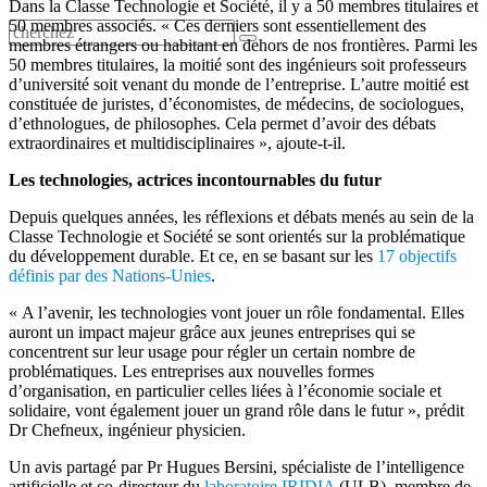
Dans la Classe Technologie et Société, il y a 50 membres titulaires et
50 membres associés. « Ces derniers sont essentiellement des
membres étrangers ou habitant en dehors de nos frontières. Parmi les
50 membres titulaires, la moitié sont des ingénieurs soit professeurs
d’université soit venant du monde de l’entreprise. L’autre moitié est
constituée de juristes, d’économistes, de médecins, de sociologues,
d’ethnologues, de philosophes. Cela permet d’avoir des débats
extraordinaires et multidisciplinaires », ajoute-t-il.
Les technologies, actrices incontournables du futur
Depuis quelques années, les réflexions et débats menés au sein de la
Classe Technologie et Société se sont orientés sur la problématique
du développement durable. Et ce, en se basant sur les
17 objectifs
définis par des Nations-Unies
.
« A l’avenir, les technologies vont jouer un rôle fondamental. Elles
auront un impact majeur grâce aux jeunes entreprises qui se
concentrent sur leur usage pour régler un certain nombre de
problématiques. Les entreprises aux nouvelles formes
d’organisation, en particulier celles liées à l’économie sociale et
solidaire, vont également jouer un grand rôle dans le futur », prédit
Dr Chefneux, ingénieur physicien.
Un avis partagé par Pr Hugues Bersini, spécialiste de l’intelligence
artificielle et co-directeur du
laboratoire IRIDIA
(ULB), membre de