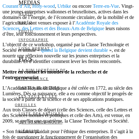
MEDIAS
Courant d’Air
,
Holy-wood
,
Urbike
ou encore
Terre-en-Vue
. Vingt-
une jeunes entreprises wallonnes et bruxelloises, actives dans les
AUDIO
domaines de l’énergie, de l’économie circulaire, de la mobilité et de
l’agriculture, sont venues exposer à l’
Académie Royale des
VIDÉO
Sciences, des Lettres et des Beaux-Arts de Belgique
leurs raisons
PHOTO
d’être, leur fonctionnement et leurs perspectives.
INFOGRAPHIE
L’objectif de ce workshop, organisé par la Classe Technologie et
LONG FORMAT
Société et intitulé «
quand la Belgique devient durable
», est de
nourrir une réflexion nouvelle sur les jeunes entreprises et la
PLUS
durabilité. Et d’identifier comment lever les freins rencontrés.
LA BIBLIOTHÈQUE DE
Mettre en contact les mondes de la recherche et de
l’entrepreneuriat
DAILY SCIENCE
L’Académie Royale de Belgique a été créée en 1772, au siècle des
CARTES BLANCHES
Lumières. Dès sa naissance, elle a eu comme objectif le progrès de
LES YEUX ET LES
la société à partir de la science et de ses applications pratiques.
OREILLES
Aux trois Classes de départ (celle des Sciences, celle des Lettres et
LISTE DES ARTICLES
des Sciences morales et politiques et celle des Arts), est venue, en
2009, se greffer une quatrième, la Classe Technologie et Société.
QUI SOMMES-NOUS?
« Son fondateur plaidait pour l‘éthique des entreprises. Il s’agit à la
L’ÉQUIPE
fois de questionner le fonctionnement de l’organisation des