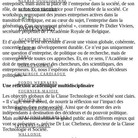
ALERTE QUOTIDIENNE
entreprises, mais aussi la place de l’entreprise dans la société, de son
rôle, de sa fonction stimulatrice pour l’ensemble de la société. Ce
NOUS CONTACTER
workshop, regroupant des jeunes entreprises actives dans la
I
DS
transition écologique, est au cœur du sujet, l’entreprise dans la
génération d’un mouvement général », commente Pr Didier Viviers,
PARTENAIRES
secrétaire perpétuel de l’Académie Royale de Belgique.
ACADÉMIE ROYALE
Et d’ajouter, « il est nécessaire d’avoir une vision globale, cohérente,
concertée face au développement durable. Ce n’est pas uniquement
BELSPO
une question d’entreprise, de politique ou de recherche, mais de
FNRS
convergence de toutes ces approches. Et, en ce sens, l’Académie se
doit de mettre en contact des chercheurs, des scientifiques, des
FONDS POUR LA
entrepreneurs. Et, nous l’espérons de plus en plus, des décideurs
CHIRURGIE CARDIAQUE
politiques. »
FONDS WERNAERS
Une réflexion académique multidisciplinaire
FOURNIER-MAJOIE
Les objectifs globaux de la Classe Technologie et Société sont clairs.
RÉGION DE
« Il s’agit, tout d’abord, de nourrir la réflexion sur l’impact des
technologies dans notre société. Ainsi que de donner des avis
BRUXELLES-CAPITALE
indépendants à destination des décideurs et du pouvoir politique.
WALLONIE-BRUXELLES
Mais aussi de conscientiser le grand public aux différents enjeux qui
vont se présenter », précise Dr Luc Chefneux, directeur de la Classe
INTERNATIONAL
Technologie et Société.
WALLONIE