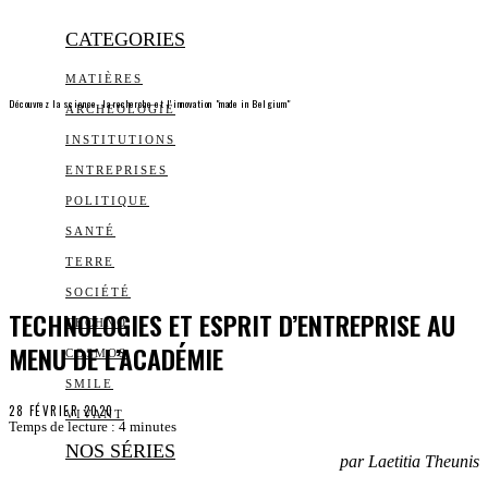
CATEGORIES
MATIÈRES
Découvrez la science, la recherche et l’innovation "made in Belgium"
ARCHEOLOGIE
INSTITUTIONS
ENTREPRISES
POLITIQUE
SANTÉ
TERRE
SOCIÉTÉ
TECHNOLOGIES ET ESPRIT D’ENTREPRISE AU
TECHNO
MENU DE L’ACADÉMIE
COSMOS
SMILE
28 FÉVRIER 2020
VIVANT
Temps de lecture :
4
minutes
NOS SÉRIES
par Laetitia Theunis