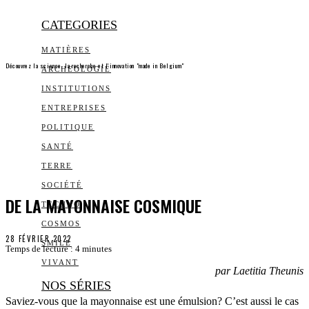
CATEGORIES
MATIÈRES
Découvrez la science, la recherche et l’innovation "made in Belgium"
ARCHEOLOGIE
INSTITUTIONS
ENTREPRISES
POLITIQUE
SANTÉ
TERRE
SOCIÉTÉ
DE LA MAYONNAISE COSMIQUE
TECHNO
COSMOS
28 FÉVRIER 2022
SMILE
Temps de lecture :
4
minutes
VIVANT
par Laetitia Theunis
NOS SÉRIES
Saviez-vous que la mayonnaise est une émulsion? C’est aussi le cas