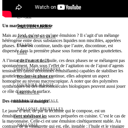
ALERTE QUOTIDIENNE
NOUS CONTACTER
I
DS
Un mariage contre nature
PARTENAIRES
Mais au fond, qu’est-ce qu’une émulsion ? Il s’agit d’un mélange
ACADÉMIE ROYALE
hétérogène entre deux substances liquides non miscibles, appelées
BELSPO
phases. L’une est continue, tandis que l’autre, discontinue, est
dispersée dans la première phase sous forme de petites gouttelettes.
FNRS
A l’instar de l’eau et de l’huile, ces deux phases ne se mélangent pas
FONDS POUR LA
spontanément. Mais sous l’effet de l’agitation ou de l’ajout d’agents
CHIRURGIE CARDIAQUE
tensioactifs (aussi dénommés émulsifiants) capables de stabiliser les
gouttelettes dans la phase continue, elles adoptent un aspect
FONDS WERNAERS
homogène au niveau macroscopique. A noter que des polymères
FOURNIER-MAJOIE
synthétiques ou des macromolécules biologiques peuvent aussi jouer
ce rôle d’agents de surface.
RÉGION DE
Des émulsions à manger
BRUXELLES-CAPITALE
WALLONIE-BRUXELLES
Le jaune d’œuf, de par la lécithine qui le compose, est un
émulsifiant stabilisant les sauces préparées en cuisine. C’est le cas de
INTERNATIONAL
la mayonnaise. Celle-ci est une émulsion cinétiquement stable. Au
WALLONIE
contraire de la vinaigrette qui est, elle, instable : l’huile et le vinaigre