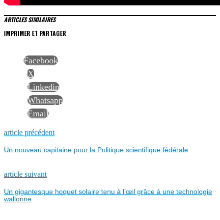
ARTICLES SIMILAIRES
IMPRIMER ET PARTAGER
Facebook
X
Linkedin
Whatsapp
Email
NAVIGATION
Previous
article précédent
post:
Un nouveau capitaine pour la Politique scientifique fédérale
DE
L’ARTICLE
Next
article suivant
post:
Un gigantesque hoquet solaire tenu à l’œil grâce à une technologie
wallonne