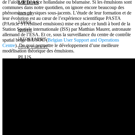
de l’aïoli, de la sauce hollandaise ou béarnaise. Si les émulsions sont
MEDIAS
communes dans notre quotidien, on ignore encore beaucoup des
phénomènes physiques sous-jacents. L’étude de leur formation et de
AUDIO
leur évolution est au cœur de l’expérience scientifique PASTA
VIDÉO
(PArticle STAbilised emulsions) mise en place ce lundi à bord de la
Station Spatiale internationale (ISS) par Matthias Maurer, astronaute
PHOTO
allemand de l’ESA. Et ce, sous la surveillance du centre de contrôle
INFOGRAPHIE
spatial belge B.USOC (
Belgian User Support and Operations
Centre
). De quoi permettre le développement d’une meilleure
LONG FORMAT
modélisation théorique des émulsions.
PLUS
LA BIBLIOTHÈQUE DE
DAILY SCIENCE
CARTES BLANCHES
LES YEUX ET LES
OREILLES
LISTE DES ARTICLES
QUI SOMMES-NOUS?
L’ÉQUIPE