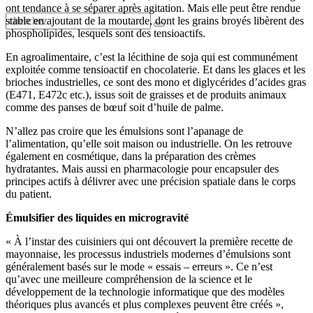
ont tendance à se séparer après agitation. Mais elle peut être rendue
stable en ajoutant de la moutarde, dont les grains broyés libèrent des
phospholipides, lesquels sont des tensioactifs.
En agroalimentaire, c’est la lécithine de soja qui est communément
exploitée comme tensioactif en chocolaterie. Et dans les glaces et les
brioches industrielles, ce sont des mono et diglycérides d’acides gras
(E471, E472c etc.), issus soit de graisses et de produits animaux
comme des panses de bœuf soit d’huile de palme.
N’allez pas croire que les émulsions sont l’apanage de
l’alimentation, qu’elle soit maison ou industrielle. On les retrouve
également en cosmétique, dans la préparation des crèmes
hydratantes. Mais aussi en pharmacologie pour encapsuler des
principes actifs à délivrer avec une précision spatiale dans le corps
du patient.
Émulsifier des liquides en microgravité
« À l’instar des cuisiniers qui ont découvert la première recette de
mayonnaise, les processus industriels modernes d’émulsions sont
généralement basés sur le mode « essais – erreurs ». Ce n’est
qu’avec une meilleure compréhension de la science et le
développement de la technologie informatique que des modèles
théoriques plus avancés et plus complexes peuvent être créés »,