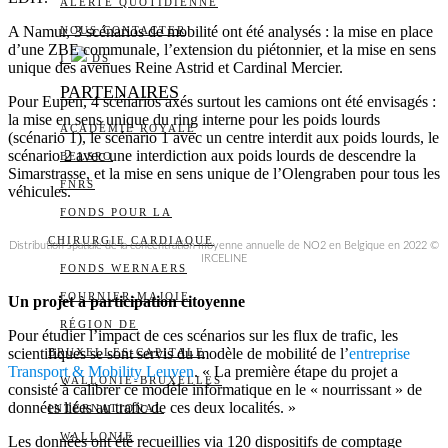
ALERTE QUOTIDIENNE
A Namur, 3 scénarios de mobilité ont été analysés : la mise en place
NOUS CONTACTER
d’une ZBE communale, l’extension du piétonnier, et la mise en sens
I
DS
unique des avenues Reine Astrid et Cardinal Mercier.
PARTENAIRES
Pour Eupen, 4 scénarios axés surtout les camions ont été envisagés :
la mise en sens unique du ring interne pour les poids lourds
ACADÉMIE ROYALE
(scénario 1), le scénario 1 avec un centre interdit aux poids lourds, le
scénario 2 avec une interdiction aux poids lourds de descendre la
BELSPO
Simarstrasse, et la mise en sens unique de l’Olengraben pour tous les
FNRS
véhicules.
FONDS POUR LA
CHIRURGIE CARDIAQUE
Distribution spatiale de la concentration moyenne annuelle de NO2 en Belgique en 2022 ©
IRCELINE
FONDS WERNAERS
FOURNIER-MAJOIE
Un projet à participation citoyenne
RÉGION DE
Pour étudier l’impact de ces scénarios sur les flux de trafic, les
scientifiques se sont servis du modèle de mobilité de l’
entreprise
BRUXELLES-CAPITALE
Transport & Mobility Leuven
. « La première étape du projet a
WALLONIE-BRUXELLES
consisté à calibrer ce modèle informatique en le « nourrissant » de
données liées au trafic de ces deux localités. »
INTERNATIONAL
WALLONIE
Les données ont été recueillies via 120 dispositifs de comptage