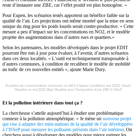
reste d’instaurer une ZBE, car l’effet positif est plus homogène. »
Pour Eupen, les scénarios testés apportent un bénéfice faible sur la
qualité de l’air. Les projections ont même montré que la mise en sens
unique du ring pour les poids lourds serait contre-productive. « Cette
mesure a peu d’impact sur les concentrations en NO2, et le modèle
projette des augmentations dans d’autres rues et quartiers.»
Selon les partenaires, les modèles développés dans le projet EDIT
pourront être mis à jour pour évaluer, à l’avenir, d’autres scénarios
dans ces deux localités. « L’outil est techniquement transposable à
d’autres communes, à condition de recalibrer le modèle de mobilité
au trafic de ces nouvelles entités », ajoute Marie Dury.
Évolution des concentrations moyennes en NO2 à Namur (conditions mai 2022). (Haut)
Situation en mai 2022 (Bas) Situation avec l’instauration d’une ZBE © ISSeP
Et la pollution intérieure dans tout ça ?
La chercheuse s’attelle aujourd’hui à étudier une problématique
connexe à la pollution atmosphérique. « Je mène un
nouveau projet
qui vise à adapter des mini-stations de la qualité de l’air développées
à l’ISSeP pour mesurer les polluants présents dans l’air intérieur
. On
cherchera aussi à développer des modèles pour mieux estimer les