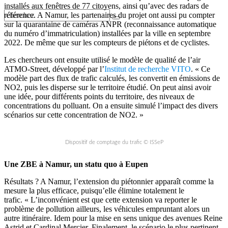
installés aux fenêtres de 77 citoyens, ainsi qu’avec des radars de
référence. A Namur, les partenaires du projet ont aussi pu compter
sur la quarantaine de caméras ANPR (reconnaissance automatique
du numéro d’immatriculation) installées par la ville en septembre
2022. De même que sur les compteurs de piétons et de cyclistes.
Les chercheurs ont ensuite utilisé le modèle de qualité de l’air
ATMO-Street, développé par l’
Institut de recherche VITO
. « Ce
modèle part des flux de trafic calculés, les convertit en émissions de
NO2, puis les disperse sur le territoire étudié. On peut ainsi avoir
une idée, pour différents points du territoire, des niveaux de
concentrations du polluant. On a ensuite simulé l’impact des divers
scénarios sur cette concentration de NO2. »
Dispositif de comptage du trafic © ISSeP
Une ZBE à Namur, un statu quo à Eupen
Résultats ? A Namur, l’extension du piétonnier apparaît comme la
mesure la plus efficace, puisqu’elle élimine totalement le
trafic. « L’inconvénient est que cette extension va reporter le
problème de pollution ailleurs, les véhicules empruntant alors un
autre itinéraire. Idem pour la mise en sens unique des avenues Reine
Astrid et Cardinal Mercier. Finalement, le scénario le plus pertinent