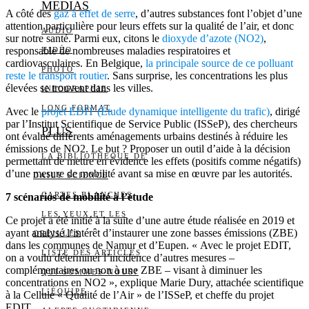
MEDIAS
A côté des
gaz à effet de serre
, d’autres substances font l’objet d’une
attention particulière pour leurs effets sur la qualité de l’air, et donc
AUDIO
sur notre santé. Parmi eux, citons le
dioxyde d’azote (NO2)
,
responsable de nombreuses maladies respiratoires et
VIDÉO
cardiovasculaires. En Belgique,
la principale source de ce polluant
PHOTO
reste le transport routier
. Sans surprise, les concentrations les plus
élevées se trouvent dans les villes.
INFOGRAPHIE
LONG FORMAT
Avec le
projet EDIT (Étude dynamique intelligente du trafic)
, dirigé
par l’Institut Scientifique de Service Public (ISSeP), des chercheurs
PLUS
ont évalué différents aménagements urbains destinés à réduire les
émissions de NO2. Le but ? Proposer un outil d’aide à la décision
LA BIBLIOTHÈQUE DE
permettant de mettre en évidence les effets (positifs comme négatifs)
d’une mesure de mobilité avant sa mise en œuvre par les autorités.
DAILY SCIENCE
CARTES BLANCHES
7 scénarios de mobilité à l’étude
LES YEUX ET LES
Ce projet a été initié à la suite d’une autre étude réalisée en 2019 et
ayant analysé l’intérêt d’instaurer une zone basses émissions (ZBE)
OREILLES
dans les communes de Namur et d’Eupen. « Avec le projet EDIT,
LISTE DES ARTICLES
on a voulu déterminer l’incidence d’autres mesures –
complémentaires ou non à une ZBE – visant à diminuer les
QUI SOMMES-NOUS?
concentrations en NO2 », explique Marie Dury, attachée scientifique
L’ÉQUIPE
à la Cellule « Qualité de l’Air » de l’ISSeP, et cheffe du projet
EDIT.