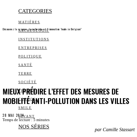
CATEGORIES
MATIÈRES
Découvrez la science, la recherche et l’innovation "made in Belgium"
ARCHEOLOGIE
INSTITUTIONS
ENTREPRISES
POLITIQUE
SANTÉ
TERRE
SOCIÉTÉ
MIEUX PRÉDIRE L’EFFET DES MESURES DE
TECHNO
MOBILITÉ ANTI-POLLUTION DANS LES VILLES
COSMOS
SMILE
28 MAI 2024
VIVANT
Temps de lecture :
5
minutes
NOS SÉRIES
par Camille Stassart