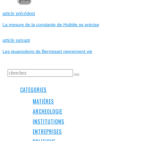
Email
NAVIGATION
Previous
article précédent
post:
La mesure de la constante de Hubble se précise
DE
L’ARTICLE
Next
article suivant
post:
Les iguanodons de Bernissart reprennent vie
CATEGORIES
MATIÈRES
ARCHEOLOGIE
INSTITUTIONS
ENTREPRISES