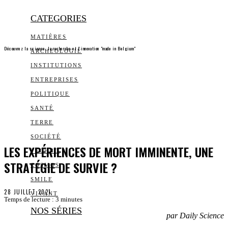
CATEGORIES
MATIÈRES
Découvrez la science, la recherche et l’innovation "made in Belgium"
ARCHEOLOGIE
INSTITUTIONS
ENTREPRISES
POLITIQUE
SANTÉ
TERRE
SOCIÉTÉ
LES EXPÉRIENCES DE MORT IMMINENTE, UNE
TECHNO
STRATÉGIE DE SURVIE ?
COSMOS
SMILE
28 JUILLET 2021
VIVANT
Temps de lecture :
3
minutes
NOS SÉRIES
par Daily Science