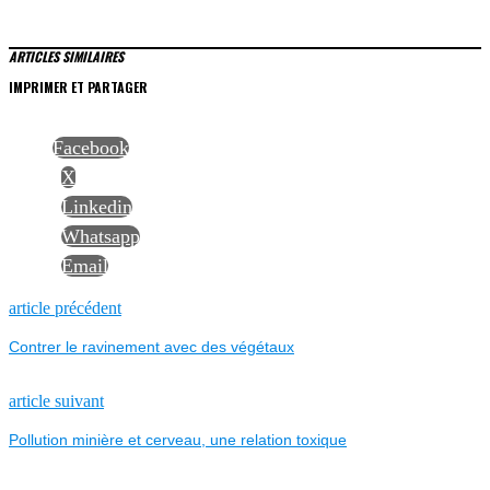
ARTICLES SIMILAIRES
IMPRIMER ET PARTAGER
Facebook
X
Linkedin
Whatsapp
Email
NAVIGATION
Previous
article précédent
post:
Contrer le ravinement avec des végétaux
DE
L’ARTICLE
Next
article suivant
post:
Pollution minière et cerveau, une relation toxique