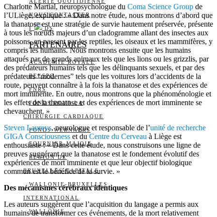
ALERTE QUOTIDIENNE
Charlotte Martial, neuropsychologue du
Coma Science Group
de
l’ULiège, explique : « Dans notre étude, nous montrons d’abord que
NOUS CONTACTER
la thanatose est une stratégie de survie hautement préservée, présente
I
DS
à tous les nœuds majeurs d’un cladogramme allant des insectes aux
poissons, en passant par les reptiles, les oiseaux et les mammifères, y
PARTENAIRES
compris les humains. Nous montrons ensuite que les humains
attaqués par de grands animaux tels que les lions ou les grizzlis, par
ACADÉMIE ROYALE
des prédateurs humains tels que les délinquants sexuels, et par des
prédateurs “modernes” tels que les voitures lors d’accidents de la
BELSPO
route, peuvent connaître à la fois la thanatose et des expériences de
FNRS
mort imminente. En outre, nous montrons que la phénoménologie et
les effets de la thanatose et des expériences de mort imminente se
FONDS POUR LA
chevauchent. »
CHIRURGIE CARDIAQUE
Steven Laureys
, neurologue et responsable de l’
unité de recherche
FONDS WERNAERS
GIGA Consciousness
et du
Centre du Cerveau
à Liège est
FOURNIER-MAJOIE
enthousiaste : « Dans cette étude, nous construisons une ligne de
preuves suggérant que la thanatose est le fondement évolutif des
RÉGION DE
expériences de mort imminente et que leur objectif biologique
commun est le bénéfice de la survie. »
BRUXELLES-CAPITALE
WALLONIE-BRUXELLES
Des mécanismes cérébraux identiques
INTERNATIONAL
Les auteurs suggèrent que l’acquisition du langage a permis aux
WALLONIE
humains de transformer ces événements, de la mort relativement