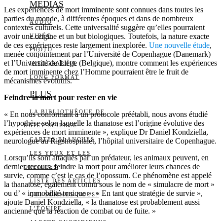
MEDIAS
Les expériences de mort imminente sont connues dans toutes les
parties du monde, à différentes époques et dans de nombreux
AUDIO
contextes culturels. Cette universalité suggère qu’elles pourraient
avoir une origine et un but biologiques. Toutefois, la nature exacte
VIDÉO
de ces expériences reste largement inexplorée.
Une nouvelle étude
,
PHOTO
menée conjointement par l’Université de Copenhague (Danemark)
et l’Université de Liège (Belgique), montre comment les expériences
INFOGRAPHIE
de mort imminente chez l’Homme pourraient être le fruit de
LONG FORMAT
mécanismes évolutifs.
PLUS
Feindre la mort pour rester en vie
LA BIBLIOTHÈQUE DE
« En nous conformant à un protocole préétabli, nous avons étudié
l’hypothèse selon laquelle la thanatose est l’origine évolutive des
DAILY SCIENCE
expériences de mort imminente », explique Dr Daniel Kondziella,
CARTES BLANCHES
neurologue au Rigshospitalet, l’hôpital universitaire de Copenhague.
LES YEUX ET LES
Lorsqu’ils sont attaqués par un prédateur, les animaux peuvent, en
dernier recours, feindre la mort pour améliorer leurs chances de
OREILLES
survie, comme c’est le cas de l’opossum. Ce phénomène est appelé
LISTE DES ARTICLES
la thanatose, également connu sous le nom de « simulacre de mort »
ou d’ « immobilité tonique ». « En tant que stratégie de survie »,
QUI SOMMES-NOUS?
ajoute Daniel Kondziella, « la thanatose est probablement aussi
L’ÉQUIPE
ancienne que la réaction de combat ou de fuite. »