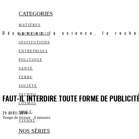
CATEGORIES
MATIÈRES
Découvrez la science, la reche
ARCHEOLOGIE
INSTITUTIONS
ENTREPRISES
POLITIQUE
SANTÉ
TERRE
SOCIÉTÉ
FAUT-IL INTERDIRE TOUTE FORME DE PUBLICIT
TECHNO
COSMOS
SMILE
29 AVRIL 2019
Temps de lecture :
4
minutes
VIVANT
NOS SÉRIES