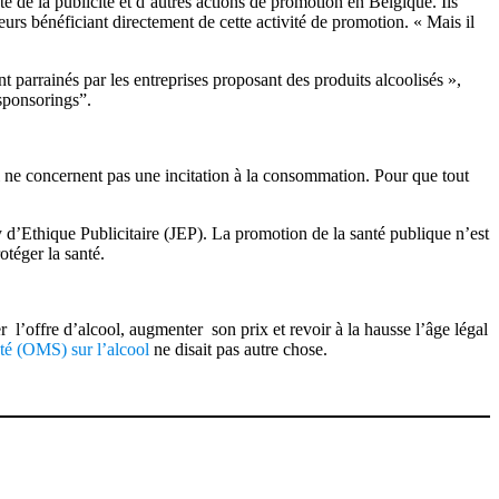
 de la publicité et d’autres actions de promotion en Belgique. Ils
eurs bénéficiant directement de cette activité de promotion. « Mais il
 parrainés par les entreprises proposant des produits alcoolisés »,
 sponsorings”.
-ci ne concernent pas une incitation à la consommation. Pour que tout
ry d’Ethique Publicitaire (JEP). La promotion de la santé publique n’est
téger la santé.
 l’offre d’alcool, augmenter son prix et revoir à la hausse l’âge légal
té (OMS) sur l’alcool
ne disait pas autre chose.