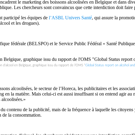
ncadrent le marketing des boissons alcoolisées en Belgique et dans divers
lique. Les chercheurs sont convaincus que cette interdiction doit faire p
nt participé les équipes de
l’ASBL Univers Santé
, qui assure la promot
cool et les drogues).
tifique fédérale (BELSPO) et le Service Public Fédéral « Santé Publique
d’alcool en Belgique, graphique issu du rapport de l’OMS “
Global Status report on alcohol an
ssons alcoolisées, le secteur de l’Horeca, les publicitaires et les assoc
ng en la matière. Mais celui-ci est aussi insuffisant si on entend agir a
s alcoolisées.»
 du contenu de la publicité, mais de la fréquence à laquelle les citoyens 
on de la consommation.