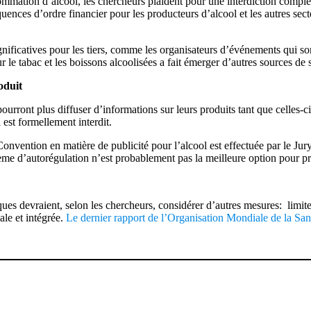
mmation d’alcool, les chercheurs plaident pour une interdiction complète
quences d’ordre financier pour les producteurs d’alcool et les autres sect
ificatives pour les tiers, comme les organisateurs d’événements qui sont
ur le tabac et les boissons alcoolisées a fait émerger d’autres sources de
oduit
pourront plus diffuser d’informations sur leurs produits tant que celles
i est formellement interdit.
Convention en matière de publicité pour l’alcool est effectuée par le Ju
ème d’autorégulation n’est probablement pas la meilleure option pour pro
es devraient, selon les chercheurs, considérer d’autres mesures: limiter
ale et intégrée.
Le dernier rapport de l’Organisation Mondiale de la San