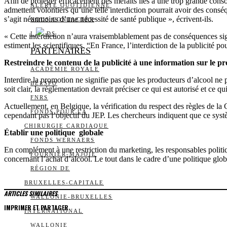
Afin de protéger efficacement des méfaits liés à une trop grande conso
ALERTE QUOTIDIENNE
admettent volontiers qu’une telle interdiction pourrait avoir des consé
s’agit néanmoins d’une nécessité de santé publique », écrivent-ils.
NOUS CONTACTER
I
DS
« Cette interdiction n’aura vraisemblablement pas de conséquences sign
estiment les scientifiques. “En France, l’interdiction de la publicité po
PARTENAIRES
Restreindre le contenu de la publicité à une information sur le pr
ACADÉMIE ROYALE
Interdire la promotion ne signifie pas que les producteurs d’alcool ne 
BELSPO
soit clair, la réglementation devrait préciser ce qui est autorisé et ce qu
FNRS
Actuellement, en Belgique, la vérification du respect des règles de la 
FONDS POUR LA
cependant pas l’objectif du JEP. Les chercheurs indiquent que ce syst
CHIRURGIE CARDIAQUE
Établir une politique globale
FONDS WERNAERS
En complément à une restriction du marketing, les responsables politiqu
FOURNIER-MAJOIE
concernant l’achat d’alcool. Le tout dans le cadre d’une politique glob
RÉGION DE
BRUXELLES-CAPITALE
ARTICLES SIMILAIRES
WALLONIE-BRUXELLES
IMPRIMER ET PARTAGER
INTERNATIONAL
WALLONIE