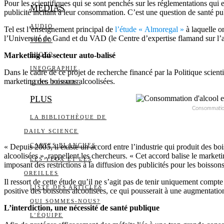
Pour les scientifiques qui se sont penchés sur les réglementations qui e
MEDIAS
publicité incitant à leur consommation. C’est une question de santé pub
AUDIO
Tel est l’enseignement principal de
l’étude « Almoregal »
à laquelle o
l’Université de Gand et du VAD (le Centre d’expertise flamand sur l’al
VIDÉO
Marketing du secteur auto-balisé
PHOTO
INFOGRAPHIE
Dans le cadre de ce projet de recherche financé par la Politique scien
marketing des boissons alcoolisées.
LONG FORMAT
PLUS
Consommation 
LA BIBLIOTHÈQUE DE
DAILY SCIENCE
CARTES BLANCHES
« Depuis 2005, il existe un accord entre l’industrie qui produit des boi
alcoolisées », rappellent les chercheurs. « Cet accord balise le marketi
LES YEUX ET LES
imposant des restrictions à la diffusion des publicités pour les boisson
OREILLES
Il ressort de cette étude qu’il ne s’agit pas de tenir uniquement compte
LISTE DES ARTICLES
positive des boissons alcoolisées, ce qui pousserait à une augmentati
QUI SOMMES-NOUS?
L’interdiction, une nécessité de santé publique
L’ÉQUIPE