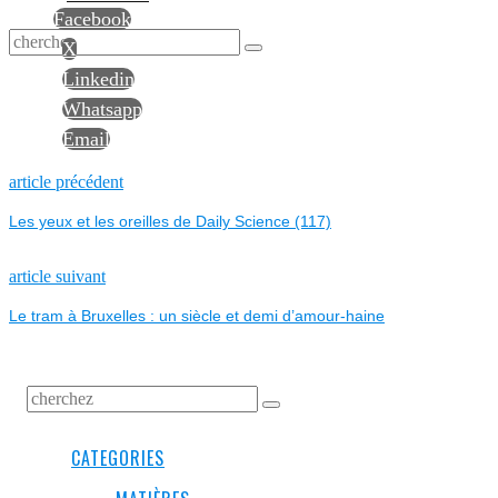
Facebook
X
Linkedin
Whatsapp
Email
NAVIGATION
Previous
article précédent
post:
Les yeux et les oreilles de Daily Science (117)
DE
L’ARTICLE
Next
article suivant
post:
Le tram à Bruxelles : un siècle et demi d’amour-haine
CATEGORIES