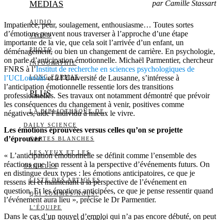
MEDIAS
par Camille Stassart
AUDIO
Impatience, peur, soulagement, enthousiasme… Toutes sortes
d’émotions peuvent nous traverser à l’approche d’une étape
VIDÉO
importante de la vie, que cela soit l’arrivée d’un enfant, un
PHOTO
déménagement, ou bien un changement de carrière. En psychologie,
on parle d’anticipation émotionnelle. Michaël Parmentier, chercheur
INFOGRAPHIE
FNRS à l’
Institut de recherche en sciences psychologiques de
l’UCLouvain
LONG FORMAT
et à l’Université de Lausanne, s’intéresse à
l’anticipation émotionnelle ressentie lors des transitions
PLUS
professionnelles. Ses travaux ont notamment démontré que prévoir
les conséquences du changement à venir, positives comme
LA BIBLIOTHÈQUE DE
négatives, aide l’individu à mieux le vivre.
DAILY SCIENCE
Les émotions éprouvées versus celles qu’on se projette
d’éprouver
CARTES BLANCHES
LES YEUX ET LES
« L’anticipation émotionnelle se définit comme l’ensemble des
réactions que l’on ressent à la perspective d’événements futurs. On
OREILLES
en distingue deux types : les émotions anticipatoires, ce que je
LISTE DES ARTICLES
ressens ici et maintenant à la perspective de l’événement en
question. Et les émotions anticipées, ce que je pense ressentir quand
QUI SOMMES-NOUS?
l’événement aura lieu », précise le Dr Parmentier.
L’ÉQUIPE
Dans le cas d’un nouvel d’emploi qui n’a pas encore débuté, on peut