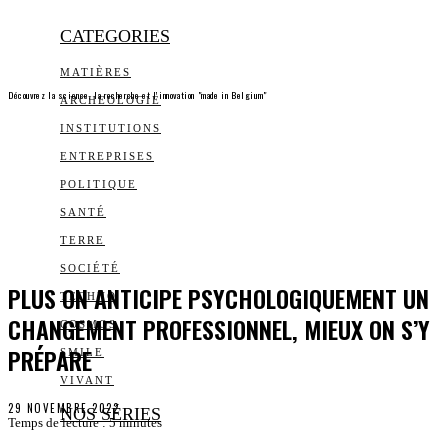
CATEGORIES
MATIÈRES
Découvrez la science, la recherche et l’innovation "made in Belgium"
ARCHEOLOGIE
INSTITUTIONS
ENTREPRISES
POLITIQUE
SANTÉ
TERRE
SOCIÉTÉ
PLUS ON ANTICIPE PSYCHOLOGIQUEMENT UN
TECHNO
CHANGEMENT PROFESSIONNEL, MIEUX ON S’Y
COSMOS
PRÉPARE
SMILE
VIVANT
29 NOVEMBRE 2022
NOS SÉRIES
Temps de lecture :
5
minutes