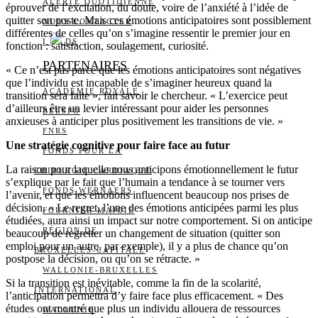
ALERTE QUOTIDIENNE
éprouver de l’excitation, du doute, voire de l’anxiété à l’idée de
quitter son poste. Mais ces émotions anticipatoires sont possiblement
NOUS CONTACTER
différentes de celles qu’on s’imagine ressentir le premier jour en
I
DS
fonction : satisfaction, soulagement, curiosité.
PARTENAIRES
« Ce n’est pas parce que les émotions anticipatoires sont négatives
que l’individu est incapable de s’imaginer heureux quand la
ACADÉMIE ROYALE
transition sera faite », fait savoir le chercheur. « L’exercice peut
d’ailleurs être un levier intéressant pour aider les personnes
BELSPO
anxieuses à anticiper plus positivement les transitions de vie. »
FNRS
Une stratégie cognitive pour faire face au futur
FONDS POUR LA
La raison pour laquelle nous anticipons émotionnellement le futur
CHIRURGIE CARDIAQUE
s’explique par le fait que l’humain a tendance à se tourner vers
FONDS WERNAERS
l’avenir, et que les émotions influencent beaucoup nos prises de
décision. « Le regret, l’une des émotions anticipées parmi les plus
FOURNIER-MAJOIE
étudiées, aura ainsi un impact sur notre comportement. Si on anticipe
RÉGION DE
beaucoup de regretter un changement de situation (quitter son
emploi pour un autre, par exemple), il y a plus de chance qu’on
BRUXELLES-CAPITALE
postpose la décision, ou qu’on se rétracte. »
WALLONIE-BRUXELLES
Si la transition est inévitable, comme la fin de la scolarité,
INTERNATIONAL
l’anticipation permettra d’y faire face plus efficacement. « Des
études ont montré que plus un individu allouera de ressources
WALLONIE