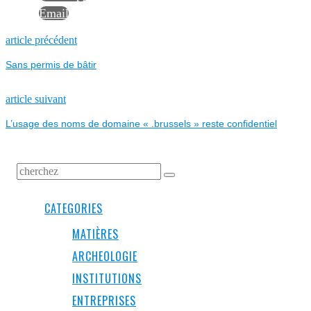
Email
NAVIGATION
Previous
article précédent
post:
Sans permis de bâtir
DE
L’ARTICLE
Next
article suivant
post:
L’usage des noms de domaine « .brussels » reste confidentiel
CATEGORIES
MATIÈRES
ARCHEOLOGIE
INSTITUTIONS
ENTREPRISES