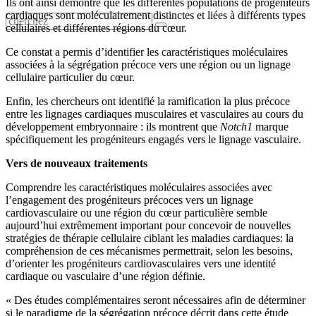
Ils ont ainsi démontré que les différentes populations de progéniteurs
cardiaques sont moléculairement distinctes et liées à différents types
cellulaires et différentes régions du cœur.
Ce constat a permis d’identifier les caractéristiques moléculaires
associées à la ségrégation précoce vers une région ou un lignage
cellulaire particulier du cœur.
Enfin, les chercheurs ont identifié la ramification la plus précoce
entre les lignages cardiaques musculaires et vasculaires au cours du
développement embryonnaire : ils montrent que
Notch1
marque
spécifiquement les progéniteurs engagés vers le lignage vasculaire.
Vers de nouveaux traitements
Comprendre les caractéristiques moléculaires associées avec
l’engagement des progéniteurs précoces vers un lignage
cardiovasculaire ou une région du cœur particulière semble
aujourd’hui extrêmement important pour concevoir de nouvelles
stratégies de thérapie cellulaire ciblant les maladies cardiaques: la
compréhension de ces mécanismes permettrait, selon les besoins,
d’orienter les progéniteurs cardiovasculaires vers une identité
cardiaque ou vasculaire d’une région définie.
« Des études complémentaires seront nécessaires afin de déterminer
si le paradigme de la ségrégation précoce décrit dans cette étude