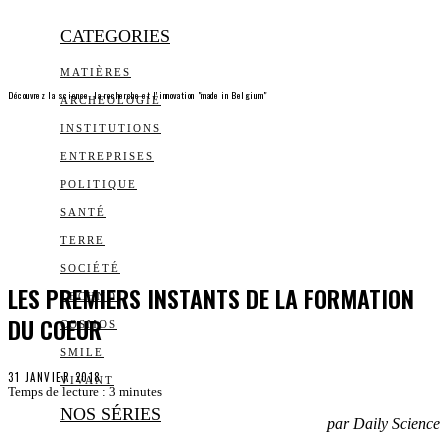
CATEGORIES
MATIÈRES
Découvrez la science, la recherche et l’innovation "made in Belgium"
ARCHEOLOGIE
INSTITUTIONS
ENTREPRISES
POLITIQUE
SANTÉ
TERRE
SOCIÉTÉ
LES PREMIERS INSTANTS DE LA FORMATION
TECHNO
DU COEUR
COSMOS
SMILE
31 JANVIER 2018
VIVANT
Temps de lecture :
3
minutes
NOS SÉRIES
par Daily Science