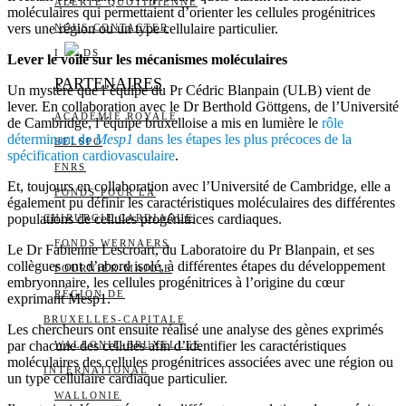
ALERTE QUOTIDIENNE
moléculaires qui permettaient d’orienter les cellules progénitrices
vers une région ou un type cellulaire particulier.
NOUS CONTACTER
I
DS
Lever le voile sur les mécanismes moléculaires
PARTENAIRES
Un mystère que l’équipe du Pr Cédric Blanpain (ULB) vient de
lever. En collaboration avec le Dr Berthold Göttgens, de l’Université
ACADÉMIE ROYALE
de Cambridge, l’équipe bruxelloise a mis en lumière le
rôle
déterminant de
Mesp1
dans les étapes les plus précoces de la
BELSPO
spécification cardiovasculaire
.
FNRS
Et, toujours en collaboration avec l’Université de Cambridge, elle a
FONDS POUR LA
également pu définir les caractéristiques moléculaires des différentes
populations de cellules progénitrices cardiaques.
CHIRURGIE CARDIAQUE
FONDS WERNAERS
Le Dr Fabienne Lescroart, du Laboratoire du Pr Blanpain, et ses
collègues ont d’abord isolé, à différentes étapes du développement
FOURNIER-MAJOIE
embryonnaire, les cellules progénitrices à l’origine du cœur
RÉGION DE
exprimant Mesp1.
BRUXELLES-CAPITALE
Les chercheurs ont ensuite réalisé une analyse des gènes exprimés
par chacune des cellules afin d’identifier les caractéristiques
WALLONIE-BRUXELLES
moléculaires des cellules progénitrices associées avec une région ou
INTERNATIONAL
un type cellulaire cardiaque particulier.
WALLONIE