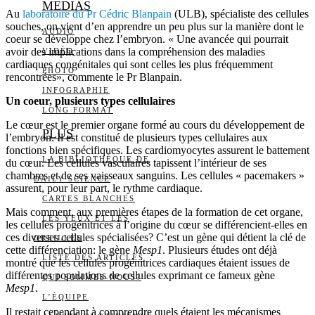
MEDIAS
Au
laboratoire du Pr Cédric Blanpain
(ULB), spécialiste des cellules
souches, on vient d’en apprendre un peu plus sur la manière dont le
AUDIO
coeur se développe chez l’embryon. « Une avancée qui pourrait
avoir des implications dans la compréhension des maladies
VIDÉO
cardiaques congénitales qui sont celles les plus fréquemment
PHOTO
rencontrées», commente le Pr Blanpain.
INFOGRAPHIE
Un coeur, plusieurs types cellulaires
LONG FORMAT
Le cœur est le premier organe formé au cours du développement de
PLUS
l’embryon. Il est constitué de plusieurs types cellulaires aux
fonctions bien spécifiques. Les cardiomyocytes assurent le battement
LA BIBLIOTHÈQUE DE
du cœur. Les cellules vasculaires tapissent l’intérieur de ses
chambres et de ses vaisseaux sanguins. Les cellules « pacemakers »
DAILY SCIENCE
assurent, pour leur part, le rythme cardiaque.
CARTES BLANCHES
Mais comment, aux premières étapes de la formation de cet organe,
LES YEUX ET LES
les cellules progénitrices à l’origine du cœur se différencient-elles en
ces diverses cellules spécialisées? C’est un gène qui détient la clé de
OREILLES
cette différenciation: le gène
Mesp1
. Plusieurs études ont déjà
LISTE DES ARTICLES
montré que les cellules progénitrices cardiaques étaient issues de
différentes populations de cellules exprimant ce fameux gène
QUI SOMMES-NOUS?
Mesp1
.
L’ÉQUIPE
Il restait cependant à comprendre quels étaient les mécanismes