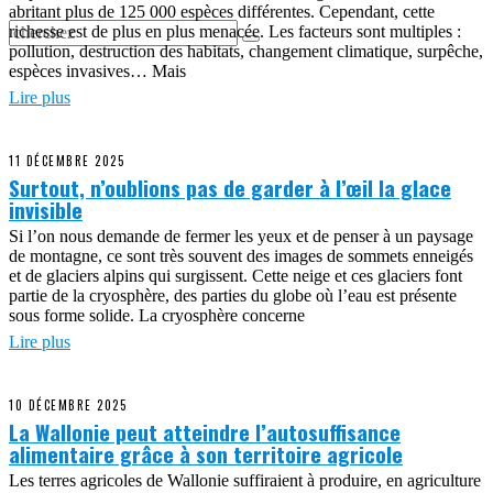
abritant plus de 125 000 espèces différentes. Cependant, cette
richesse est de plus en plus menacée. Les facteurs sont multiples :
pollution, destruction des habitats, changement climatique, surpêche,
espèces invasives… Mais
Lire plus
11 DÉCEMBRE 2025
Surtout, n’oublions pas de garder à l’œil la glace
invisible
Si l’on nous demande de fermer les yeux et de penser à un paysage
de montagne, ce sont très souvent des images de sommets enneigés
et de glaciers alpins qui surgissent. Cette neige et ces glaciers font
partie de la cryosphère, des parties du globe où l’eau est présente
sous forme solide. La cryosphère concerne
Lire plus
10 DÉCEMBRE 2025
La Wallonie peut atteindre l’autosuffisance
alimentaire grâce à son territoire agricole
Les terres agricoles de Wallonie suffiraient à produire, en agriculture