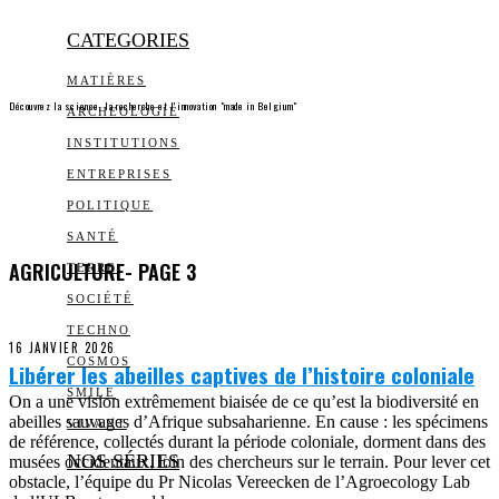
CATEGORIES
MATIÈRES
Découvrez la science, la recherche et l’innovation "made in Belgium"
ARCHEOLOGIE
INSTITUTIONS
ENTREPRISES
POLITIQUE
SANTÉ
AGRICULTURE
- PAGE 3
TERRE
SOCIÉTÉ
TECHNO
16 JANVIER 2026
COSMOS
Libérer les abeilles captives de l’histoire coloniale
SMILE
On a une vision extrêmement biaisée de ce qu’est la biodiversité en
abeilles sauvages d’Afrique subsaharienne. En cause : les spécimens
VIVANT
de référence, collectés durant la période coloniale, dorment dans des
NOS SÉRIES
musées occidentaux, loin des chercheurs sur le terrain. Pour lever cet
obstacle, l’équipe du Pr Nicolas Vereecken de l’Agroecology Lab