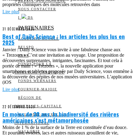
ALERTE QUOTIDIENNE
propriétés chimiques des molécules retrouvées dans
NOUS CONTACTER
Lire plus
I
DS
PARTENAIRES
31 DÉCEMBRE 2025
Best of Daily Science : les articles les plus lus en
ACADÉMIE ROYALE
2025
BELSPO
Janvier : Daily Science vous invite à une fabuleuse chasse aux
« Trezoors » C’est une invitation au voyage. Une proposition de
FNRS
découvertes surprenantes, intrigantes, fascinantes. Et tout cela à
FONDS POUR LA
portée de main ! « Trezoors », la nouvelle application pour
smartphones et tablettes proposée par Daily Science, vous emmène à
CHIRURGIE CARDIAQUE
la découverte des pépites de nos musées universitaires. L’application
FONDS WERNAERS
(iOS
Lire plus
FOURNIER-MAJOIE
RÉGION DE
22 DÉCEMBRE 2025
BRUXELLES-CAPITALE
En moins de 30 ans, la biodiversité des rivières
WALLONIE-BRUXELLES
américaines s’est métamorphosée
INTERNATIONAL
Moins de 1 % de la surface de la Terre est constituée d’eau douce.
WALLONIE
Et pourtant, rivières, lacs et autres ruisseaux grouillent de vie,