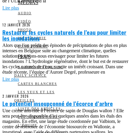
de l’ULB entreprend la
MEDIAS
Lire plus
AUDIO
VIDÉO
12 JANVIER 2026
Restaurer les cycles naturels de l’eau pour limiter
PHOTO
les inondations
INFOGRAPHIE
Alors que l’on prédit des épisodes de précipitations de plus en plus
LONG FORMAT
intenses en Belgique suite au changement climatique, quelles
solutions pouvons-nous envisager pour limiter les futures
PLUS
inondations ? L’hydrologie régénérative, dont le but est de restaurer
les cycles naturels de l’eau, suscite un intérêt croissant. Dans une
LA BIBLIOTHÈQUE DE
étude récente, l’équipe d’Aurore Degré, professeure en
DAILY SCIENCE
Lire plus
CARTES BLANCHES
LES YEUX ET LES
2 JANVIER 2026
OREILLES
Le potentiel insoupçonné de l’écorce d’arbre
LISTE DES ARTICLES
Une crème anti-ride à l’écorce de sapin de Douglas wallon ? Elle
sera peut-être disponible d’ici quelques années dans les étals des
QUI SOMMES-NOUS?
magasins. En effet, une large étude coordonnée par Valbiom, le
L’ÉQUIPE
centre de référence de l’économie biosourcée en Wallonie, a
investigué, avec l’aide de différents partenaires wallons, les