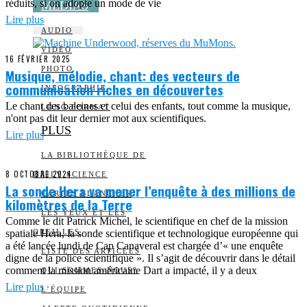
réduits, si on adopte un mode de vie
MEDIAS
Lire plus
AUDIO
VIDÉO
16 FÉVRIER 2025
PHOTO
Musique, mélodie, chant: des vecteurs de
communication riches en découvertes
INFOGRAPHIE
Le chant des baleines et celui des enfants, tout comme la musique,
LONG FORMAT
n'ont pas dit leur dernier mot aux scientifiques.
PLUS
Lire plus
LA BIBLIOTHÈQUE DE
8 OCTOBRE 2024
DAILY SCIENCE
La sonde Hera va mener l’enquête à des millions de
CARTES BLANCHES
kilomètres de la Terre
LES YEUX ET LES
Comme le dit Patrick Michel, le scientifique en chef de la mission
spatiale Hera, la sonde scientifique et technologique européenne qui
OREILLES
a été lancée lundi de Cap Canaveral est chargée d’« une enquête
LISTE DES ARTICLES
digne de la police scientifique ». Il s’agit de découvrir dans le détail
comment la mission américaine Dart a impacté, il y a deux
QUI SOMMES-NOUS?
Lire plus
L’ÉQUIPE