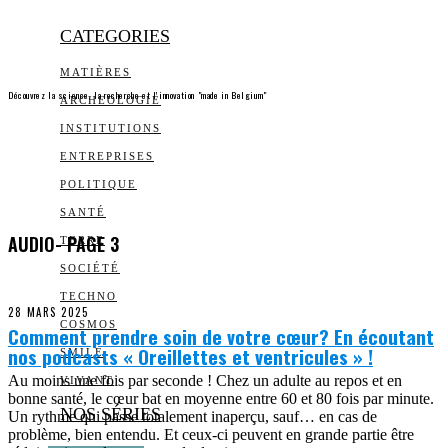
CATEGORIES
MATIÈRES
Découvrez la science, la recherche et l’innovation "made in Belgium"
ARCHEOLOGIE
INSTITUTIONS
ENTREPRISES
POLITIQUE
SANTÉ
AUDIO
- PAGE 3
TERRE
SOCIÉTÉ
TECHNO
28 MARS 2025
COSMOS
Comment prendre soin de votre cœur? En écoutant
nos podcasts « Oreillettes et ventricules » !
SMILE
Au moins une fois par seconde ! Chez un adulte au repos et en
VIVANT
bonne santé, le cœur bat en moyenne entre 60 et 80 fois par minute.
NOS SÉRIES
Un rythme qui passe totalement inaperçu, sauf… en cas de
problème, bien entendu. Et ceux-ci peuvent en grande partie être