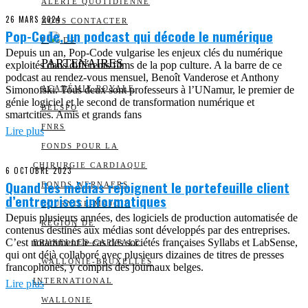
ALERTE QUOTIDIENNE
26 MARS 2024
NOUS CONTACTER
Pop-Code, un podcast qui décode le numérique
I
DS
Depuis un an, Pop-Code vulgarise les enjeux clés du numérique
PARTENAIRES
exploités dans différents films de la pop culture. A la barre de ce
podcast au rendez-vous mensuel, Benoît Vanderose et Anthony
Simonofski. Tous deux sont professeurs à l’UNamur, le premier de
ACADÉMIE ROYALE
génie logiciel et le second de transformation numérique et
BELSPO
smartcities. Amis et grands fans
FNRS
Lire plus
FONDS POUR LA
CHIRURGIE CARDIAQUE
6 OCTOBRE 2023
Quand les médias rejoignent le portefeuille client
FONDS WERNAERS
d’entreprises informatiques
FOURNIER-MAJOIE
Depuis plusieurs années, des logiciels de production automatisée de
RÉGION DE
contenus destinés aux médias sont développés par des entreprises.
C’est notamment le cas des sociétés françaises Syllabs et LabSense,
BRUXELLES-CAPITALE
qui ont déjà collaboré avec plusieurs dizaines de titres de presses
WALLONIE-BRUXELLES
francophones, y compris des journaux belges.
INTERNATIONAL
Lire plus
WALLONIE