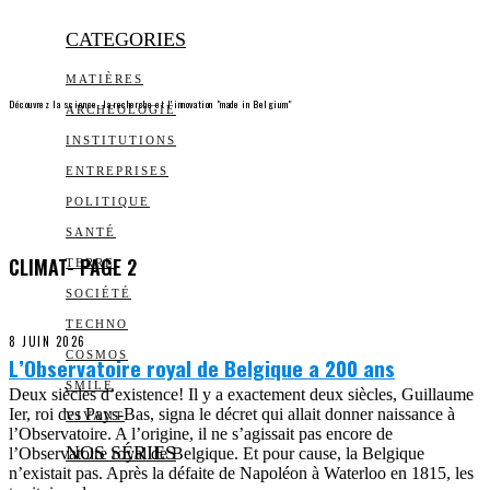
CATEGORIES
MATIÈRES
Découvrez la science, la recherche et l’innovation "made in Belgium"
ARCHEOLOGIE
INSTITUTIONS
ENTREPRISES
POLITIQUE
SANTÉ
CLIMAT
- PAGE 2
TERRE
SOCIÉTÉ
TECHNO
8 JUIN 2026
COSMOS
L’Observatoire royal de Belgique a 200 ans
SMILE
Deux siècles d’existence! Il y a exactement deux siècles, Guillaume
Ier, roi des Pays-Bas, signa le décret qui allait donner naissance à
VIVANT
l’Observatoire. A l’origine, il ne s’agissait pas encore de
NOS SÉRIES
l’Observatoire royal de Belgique. Et pour cause, la Belgique
n’existait pas. Après la défaite de Napoléon à Waterloo en 1815, les