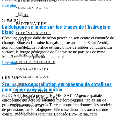
ALERTE QUOTIDIENNE
Lire plus
NOUS CONTACTER
I
DS
27 MAI 2026
PARTENAIRES
La Belgique se lance sur les traces de l’hydrogène
blanc
ACADÉMIE ROYALE
C’est une modeste dalle de béton percée en son centre et entourée de
BELSPO
champs. Situé en Lorraine française, juste au sud de Saint-Avold,
non loin de Metz, cet orifice est surplombé de solides conduites. En
FNRS
surface, le forage géologique de Pontpierre ne paie pas de mine.
FONDS POUR LA
Mais 3 655 mètres plus bas, il a permis
Lire plus
CHIRURGIE CARDIAQUE
FONDS WERNAERS
FOURNIER-MAJOIE
6 MAI 2026
Sterna, une constellation européenne de satellites
RÉGION DE
pour mieux prévoir la météo
BRUXELLES-CAPITALE
PODCAST Jusqu’à présent, EUMETSAT, l’Agence spatiale
WALLONIE-BRUXELLES
européenne qui gère les satellites météorologiques, tablait sur de
gros engins pour observer la Terre et nourrir en données les modèles
INTERNATIONAL
de prévisions météorologiques. Elle mise désormais aussi sur une
WALLONIE
constellation de petits satellites. Baptisée EPS-Sterna, cette