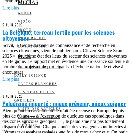
territoires de ce
MEDIAS
Lire plus
AUDIO
VIDÉO
5 JUIN 2026
La Belgique, terreau fertile pour les sciences
PHOTO
citoyennes
INFOGRAPHIE
Scivil, le Centre flamand de connaissance et de recherche en
LONG FORMAT
sciences citoyennes, vient de publier son « Citizen Science Scan
2025 », deuxième état des lieux du secteur des sciences citoyennes
PLUS
en Belgique. Le rapport met en évidence une croissance soutenue du
nombre de projets et de participants à l’échelle nationale et vise à
LA BIBLIOTHÈQUE DE
encourager
DAILY SCIENCE
Lire plus
CARTES BLANCHES
LES YEUX ET LES
3 JUIN 2026
OREILLES
Paludisme importé : mieux prévenir, mieux soigner
LISTE DES ARTICLES
Bien qu’aucun cas autochtone n’ait été recensé en Europe depuis
plus de 60 ans — à l’exception de quelques cas sporadiques dans
QUI SOMMES-NOUS?
des zones agricoles grecques — , le paludisme n’a pas totalement
L’ÉQUIPE
disparu du continent. Chaque année, des voyageurs sont infectés à
l’étranger et tombent malades une fois de retour chez eux. On parle