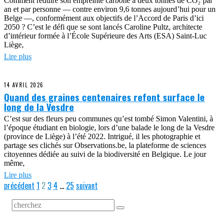
Comment réduire son empreinte carbone à deux tonnes de CO₂ par
an et par personne — contre environ 9,6 tonnes aujourd’hui pour un
Belge —, conformément aux objectifs de l’Accord de Paris d’ici
2050 ? C’est le défi que se sont lancés Caroline Pultz, architecte
d’intérieur formée à l’École Supérieure des Arts (ESA) Saint-Luc
Liège,
Lire plus
14 AVRIL 2026
Quand des graines centenaires refont surface le
long de la Vesdre
C’est sur des fleurs peu communes qu’est tombé Simon Valentini, à
l’époque étudiant en biologie, lors d’une balade le long de la Vesdre
(province de Liège) à l’été 2022. Intrigué, il les photographie et
partage ses clichés sur Observations.be, la plateforme de sciences
citoyennes dédiée au suivi de la biodiversité en Belgique. Le jour
même,
Lire plus
précédent
1
2
3
4
…
25
suivant