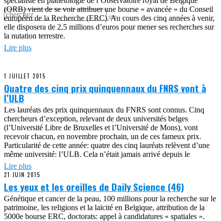
spécialiste en planétologie de l’Observatoire royal de Belgique
(ORB) vient de se voir attribuer une bourse « avancée » du Conseil
européen de la Recherche (ERC). Au cours des cinq années à venir,
elle disposera de 2,5 millions d’euros pour mener ses recherches sur
la nutation terrestre.
Lire plus
1 JUILLET 2015
Quatre des cinq prix quinquennaux du FNRS vont à
l’ULB
Les lauréats des prix quinquennaux du FNRS sont connus. Cinq
chercheurs d’exception, relevant de deux universités belges
(l’Université Libre de Bruxelles et l’Université de Mons), vont
recevoir chacun, en novembre prochain, un de ces fameux prix.
Particularité de cette année: quatre des cinq lauréats relèvent d’une
même université: l’ULB. Cela n’était jamais arrivé depuis le
Lire plus
21 JUIN 2015
Les yeux et les oreilles de Daily Science (46)
Génétique et cancer de la peau, 100 millions pour la recherche sur le
patrimoine, les religions et la laïcité en Belgique, attribution de la
5000e bourse ERC, doctorats: appel à candidatures « spatiales ».