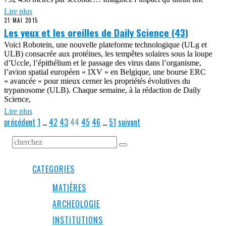
Lire plus
31 MAI 2015
Les yeux et les oreilles de Daily Science (43)
Voici Robotein, une nouvelle plateforme technologique (ULg et
ULB) consacrée aux protéines, les tempêtes solaires sous la loupe
d’Uccle, l’épithélium et le passage des virus dans l’organisme,
l’avion spatial européen « IXV » en Belgique, une bourse ERC
« avancée » pour mieux cerner les propriétés évolutives du
trypanosome (ULB). Chaque semaine, à la rédaction de Daily
Science,
Lire plus
précédent
1
…
42
43
44
45
46
…
51
suivant
CATEGORIES
MATIÈRES
ARCHEOLOGIE
INSTITUTIONS