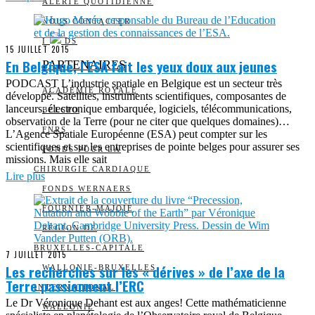
ALERTE QUOTIDIENNE
NOUS CONTACTER
I
DS
15 JUILLET 2015
En Belgique, l’ESA fait les yeux doux aux jeunes
PARTENAIRES
PODCAST L’industrie spatiale en Belgique est un secteur très
ACADÉMIE ROYALE
développé. Satellites, instruments scientifiques, composantes de
lanceurs, électronique embarquée, logiciels, télécommunications,
BELSPO
observation de la Terre (pour ne citer que quelques domaines)…
FNRS
L’Agence Spatiale Européenne (ESA) peut compter sur les
scientifiques et sur les entreprises de pointe belges pour assurer ses
FONDS POUR LA
missions. Mais elle sait
CHIRURGIE CARDIAQUE
Lire plus
FONDS WERNAERS
FOURNIER-MAJOIE
RÉGION DE
BRUXELLES-CAPITALE
7 JUILLET 2015
Les recherches sur les « dérives » de l’axe de la
WALLONIE-BRUXELLES
Terre passionnent l’ERC
INTERNATIONAL
Le Dr Véronique Dehant est aux anges! Cette mathématicienne
WALLONIE