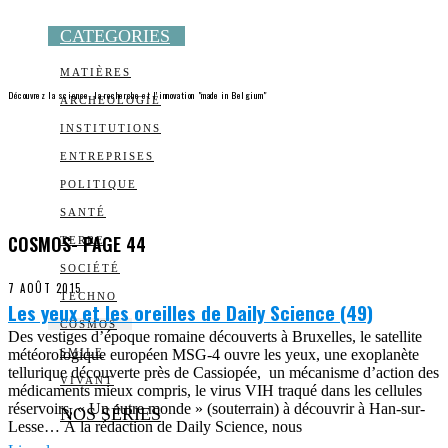
CATEGORIES
MATIÈRES
Découvrez la science, la recherche et l’innovation "made in Belgium"
ARCHEOLOGIE
INSTITUTIONS
ENTREPRISES
POLITIQUE
SANTÉ
COSMOS
- PAGE 44
TERRE
SOCIÉTÉ
7 AOÛT 2015
TECHNO
Les yeux et les oreilles de Daily Science (49)
COSMOS
Des vestiges d’époque romaine découverts à Bruxelles, le satellite
météorologique européen MSG-4 ouvre les yeux, une exoplanète
SMILE
tellurique découverte près de Cassiopée, un mécanisme d’action des
VIVANT
médicaments mieux compris, le virus VIH traqué dans les cellules
réservoirs, « Un autre monde » (souterrain) à découvrir à Han-sur-
NOS SÉRIES
Lesse… À la rédaction de Daily Science, nous