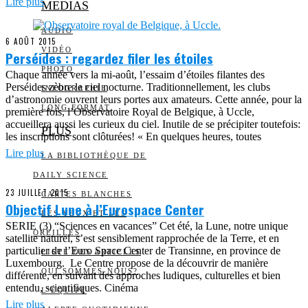
Lire plus
MEDIAS
AUDIO
6 AOÛT 2015
VIDÉO
Perséides : regardez filer les étoiles
PHOTO
Chaque année vers la mi-août, l’essaim d’étoiles filantes des
Perséides zèbre le ciel nocturne. Traditionnellement, les clubs
INFOGRAPHIE
d’astronomie ouvrent leurs portes aux amateurs. Cette année, pour la
LONG FORMAT
première fois, l’Observatoire Royal de Belgique, à Uccle,
accueillera aussi les curieux du ciel. Inutile de se précipiter toutefois:
PLUS
les inscriptions sont clôturées! « En quelques heures, toutes
Lire plus
LA BIBLIOTHÈQUE DE
DAILY SCIENCE
23 JUILLET 2015
CARTES BLANCHES
Objectif Lune à l’Eurospace Center
LES YEUX ET LES
SERIE (3) “Sciences en vacances” Cet été, la Lune, notre unique
OREILLES
satellite naturel, s’est sensiblement rapprochée de la Terre, et en
particulier de l’Euro Space Center de Transinne, en province de
LISTE DES ARTICLES
Luxembourg. Le Centre propose de la découvrir de manière
QUI SOMMES-NOUS?
différente, en suivant des approches ludiques, culturelles et bien
entendu, scientifiques. Cinéma
L’ÉQUIPE
Lire plus