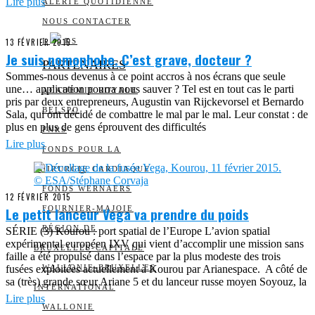
Lire plus
ALERTE QUOTIDIENNE
NOUS CONTACTER
13 FÉVRIER 2015
I
DS
Je suis nomophobe. C’est grave, docteur ?
PARTENAIRES
Sommes-nous devenus à ce point accros à nos écrans que seule
une… application pourra nous sauver ? Tel est en tout cas le parti
ACADÉMIE ROYALE
pris par deux entrepreneurs, Augustin van Rijckevorsel et Bernardo
BELSPO
Sala, qui ont décidé de combattre le mal par le mal. Leur constat : de
plus en plus de gens éprouvent des difficultés
FNRS
Lire plus
FONDS POUR LA
CHIRURGIE CARDIAQUE
FONDS WERNAERS
12 FÉVRIER 2015
Le petit lanceur Vega va prendre du poids
FOURNIER-MAJOIE
RÉGION DE
SÉRIE (3) Kourou : port spatial de l’Europe L’avion spatial
expérimental européen IXV qui vient d’accomplir une mission sans
BRUXELLES-CAPITALE
faille a été propulsé dans l’espace par la plus modeste des trois
fusées exploitées actuellement à Kourou par Arianespace. A côté de
WALLONIE-BRUXELLES
sa (très) grande sœur Ariane 5 et du lanceur russe moyen Soyouz, la
INTERNATIONAL
Lire plus
WALLONIE