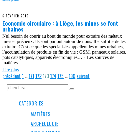
6 FÉVRIER 2015
Economie circulaire : à Liège, les mines se font
urbaines
Nul besoin de courir au bout du monde pour extraire des métaux
rares et précieux. Ils sont partout autour de nous. Il « suffit » de les
extraire. C’est ce que les spécialistes appellent les mines urbaines,
l’accumulation de produits en fin de vie : GSM, panneaux solaires,
pots catalytiques, appareils électroniques… « Les sources de
matières
Lire plus
précédent
1
…
171
172
173
174
175
…
190
suivant
CATEGORIES
MATIÈRES
ARCHEOLOGIE