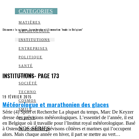
CATEGORIES
MATIÈRES
Découvrez la science, la recherche et l’innovation "made in Belgium"
ARCHEOLOGIE
INSTITUTIONS
ENTREPRISES
POLITIQUE
SANTÉ
INSTITUTIONS
- PAGE 173
TERRE
SOCIÉTÉ
TECHNO
19 FÉVRIER 2015
COSMOS
Météorologue et marathonien des glaces
SMILE
Série (4) Sport et Recherche La plupart du temps, Marc De Keyzer
dresse des prévisions météorologiques. L’essentiel de l’année, il est
VIVANT
en Belgique où il travaille pour l’Institut royal météorologique. Basé
NOS SÉRIES
à Ostende, ce sont les prévisons côtières et marines qui l’occupent
alors. Mais chaque année en hiver, il part se mettre au vert…