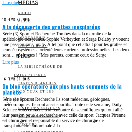
MEDIAS
Lire plus
AUDIO
18 FÉVRIER 2015
VIDÉO
A la découverte des grottes inexplorées
PHOTO
Série (3) Sport et Recherche Tombés dans la marmite de la
INFOGRAPHIE
spéléologie très jeunes, Sophie Verheyden et Serge Delaby y vouent
une passion sans limite. À tel point que cet attrait pour les grottes et
LONG FORMAT
leurs écosystèmes a orienté leurs carrières professionnelles. Les deux
sont… géologues ! “Mes parents, comme ceux de Serge,
PLUS
Lire plus
LA BIBLIOTHÈQUE DE
DAILY SCIENCE
16 FÉVRIER 2015
CARTES BLANCHES
Du bloc opératoire aux plus hauts sommets de la
planète
LES YEUX ET LES
Série (1) Sport et Recherche Ils sont médecins, géologues,
OREILLES
météorologues. Ils sont aussi sportifs. Toute cette semaine, Daily
LISTE DES ARTICLES
Science vous emmène à la rencontre de scientifiques qui ont allié
leur passion pour la recherche avec celle du sport. Jacques Pirenne
QUI SOMMES-NOUS?
est chirurgien et responsable du service de chirurgie de
L’ÉQUIPE
transplantation abdominale à la