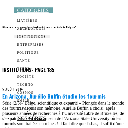
CATEGORIES
MATIÈRES
Découvrez la science, la recherche et l’innovation "made in Belgium"
ARCHEOLOGIE
INSTITUTIONS
ENTREPRISES
POLITIQUE
SANTÉ
INSTITUTIONS
- PAGE 185
TERRE
SOCIÉTÉ
TECHNO
5 AOÛT 2014
COSMOS
En Arizona, Aurélie Buffin étudie les fourmis
SMILE
Série (2/5)« Belge, scientifique et expatrié » Plongée dans le monde
des fourmis depuis son mémoire, Aurélie Buffin a choisi, après
VIVANT
plusieurs années de recherches à l’Université Libre de Bruxelles, de
NOS SÉRIES
s’expatrier en Arizona au sein de l’Arizona State University où les
fourmis sont traitées en reines ! Il faut dire que là-bas, il suffit d’une