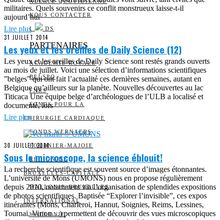
ALERTE QUOTIDIENNE
militaires. Quels souvenirs ce conflit monstrueux laisse-t-il
NOUS CONTACTER
aujourd’hui
Lire plus
I
DS
31 JUILLET 2014
PARTENAIRES
Les yeux et les oreilles de Daily Science (12)
Les yeux et les oreilles de Daily Science sont restés grands ouverts
ACADÉMIE ROYALE
au mois de juillet. Voici une sélection d’informations scientifiques
BELSPO
”belges” qui ont fait l’actualité ces dernières semaines, autant en
Belgique qu’ailleurs sur la planète. Nouvelles découvertes au lac
FNRS
Titicaca Une équipe belge d’archéologues de l’ULB a localisé et
documenté, lors
FONDS POUR LA
Lire plus
CHIRURGIE CARDIAQUE
FONDS WERNAERS
30 JUILLET 2014
FOURNIER-MAJOIE
Sous le microscope, la science éblouit!
RÉGION DE
La recherche scientifique est souvent source d’images étonnantes.
BRUXELLES-CAPITALE
L’université de Mons (UMONS) nous en propose régulièrement
depuis 2010, notamment via l’organisation de splendides expositions
WALLONIE-BRUXELLES
de photos scientifiques. Baptisée “Explorer l’invisible”, ces expos
INTERNATIONAL
itinérantes (Mons, Charleroi, Hannut, Soignies, Reims, Lessines,
Tournai, Virton…) permettent de découvrir des vues microscopiques
WALLONIE