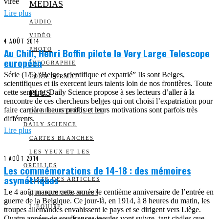
virée
MEDIAS
Lire plus
AUDIO
VIDÉO
4 AOÛT 2014
Au Chili, Henri Boffin pilote le Very Large Telescope
PHOTO
européen
INFOGRAPHIE
Série (1/5) “Belge, scientifique et expatrié” Ils sont Belges,
LONG FORMAT
scientifiques et ils exercent leurs talents loin de nos frontières. Toute
cette semaine, Daily Science propose à ses lecteurs d’aller à la
PLUS
rencontre de ces chercheurs belges qui ont choisi l’expatriation pour
faire carrière. Leurs profils et leurs motivations sont parfois très
LA BIBLIOTHÈQUE DE
différents.
DAILY SCIENCE
Lire plus
CARTES BLANCHES
LES YEUX ET LES
1 AOÛT 2014
OREILLES
Les commémorations de 14-18 : des mémoires
asymétriques
LISTE DES ARTICLES
Le 4 août marque cette année le centième anniversaire de l’entrée en
QUI SOMMES-NOUS?
guerre de la Belgique. Ce jour-là, en 1914, à 8 heures du matin, les
L’ÉQUIPE
troupes allemandes envahissent le pays et se dirigent vers Liège.
Quatre années de souffrances inouïes vont suivre, tant civiles que