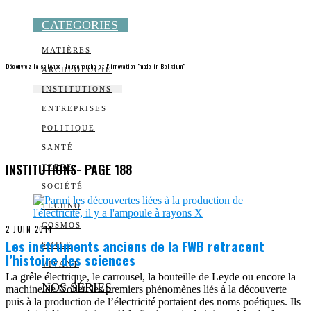
CATEGORIES
MATIÈRES
Découvrez la science, la recherche et l’innovation "made in Belgium"
ARCHEOLOGIE
INSTITUTIONS
ENTREPRISES
POLITIQUE
SANTÉ
INSTITUTIONS
- PAGE 188
TERRE
SOCIÉTÉ
TECHNO
COSMOS
2 JUIN 2014
Les instruments anciens de la FWB retracent
SMILE
l’histoire des sciences
VIVANT
La grêle électrique, le carrousel, la bouteille de Leyde ou encore la
NOS SÉRIES
machine de Nollet: les premiers phénomènes liés à la découverte
puis à la production de l’électricité portaient des noms poétiques. Ils