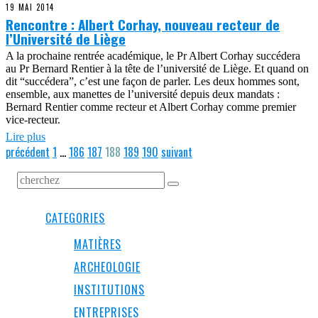
19 MAI 2014
Rencontre : Albert Corhay, nouveau recteur de
l’Université de Liège
A la prochaine rentrée académique, le Pr Albert Corhay succédera
au Pr Bernard Rentier à la tête de l’université de Liège. Et quand on
dit “succédera”, c’est une façon de parler. Les deux hommes sont,
ensemble, aux manettes de l’université depuis deux mandats :
Bernard Rentier comme recteur et Albert Corhay comme premier
vice-recteur.
Lire plus
précédent
1
…
186
187
188
189
190
suivant
CATEGORIES
MATIÈRES
ARCHEOLOGIE
INSTITUTIONS
ENTREPRISES