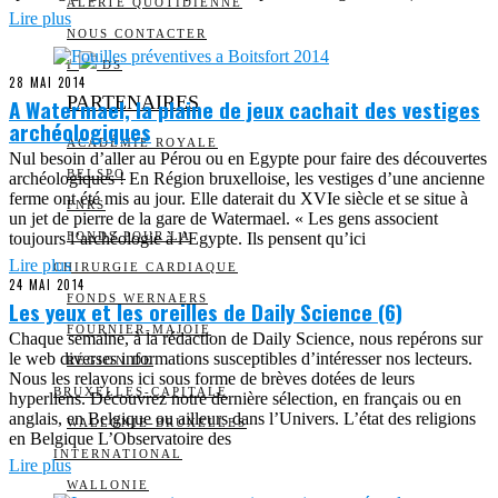
ALERTE QUOTIDIENNE
Lire plus
NOUS CONTACTER
I
DS
28 MAI 2014
PARTENAIRES
A Watermael, la plaine de jeux cachait des vestiges
archéologiques
ACADÉMIE ROYALE
Nul besoin d’aller au Pérou ou en Egypte pour faire des découvertes
BELSPO
archéologiques ! En Région bruxelloise, les vestiges d’une ancienne
ferme ont été mis au jour. Elle daterait du XVIe siècle et se situe à
FNRS
un jet de pierre de la gare de Watermael. « Les gens associent
toujours l’archéologie à l’Egypte. Ils pensent qu’ici
FONDS POUR LA
Lire plus
CHIRURGIE CARDIAQUE
24 MAI 2014
FONDS WERNAERS
Les yeux et les oreilles de Daily Science (6)
FOURNIER-MAJOIE
Chaque semaine, à la rédaction de Daily Science, nous repérons sur
le web diverses informations susceptibles d’intéresser nos lecteurs.
RÉGION DE
Nous les relayons ici sous forme de brèves dotées de leurs
BRUXELLES-CAPITALE
hyperliens. Découvrez notre dernière sélection, en français ou en
anglais, en Belgique ou ailleurs dans l’Univers. L’état des religions
WALLONIE-BRUXELLES
en Belgique L’Observatoire des
INTERNATIONAL
Lire plus
WALLONIE