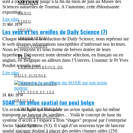
sont à (re)découvrir jusqu’à la fin du mois de juin au Musée des
MEDIAS
Sciences naturelles de Tournai. A l’automne, cette éblouissante
exposition,
AUDIO
Lire plus
VIDÉO
31 MAI 2014
Les yeux et les oreilles de Daily Science (7)
PHOTO
Chaque semaine, à la rédaction de Daily Science, nous repérons sur
INFOGRAPHIE
le web diverses informations susceptibles d’intéresser nos lecteurs.
LONG FORMAT
Nous les relayons ici sous forme de brèves dotées de leurs
hyperliens. Découvrez notre dernière sélection, en français ou en
PLUS
anglais, en Belgique ou ailleurs dans l’Univers. Unamur: le Pr Yves
Poullet rempile pour
LA BIBLIOTHÈQUE DE
Lire plus
DAILY SCIENCE
CARTES BLANCHES
LES YEUX ET LES
30 MAI 2014
SOAR : un avion spatial (un peu) belge
OREILLES
Un avion de ligne qui transporte un avion spatial, qui lui même
LISTE DES ARTICLES
transporte un lanceur de satellites… Voilà le concept de base du
QUI SOMMES-NOUS?
système d’accès à l’espace à trois “étages” proposé par l’entreprise
Swiss Space Systems (S3). Il s’agit d’un nouveau type de lanceur
L’ÉQUIPE
spatial gigogne destiné à placer des petites charges utiles (250