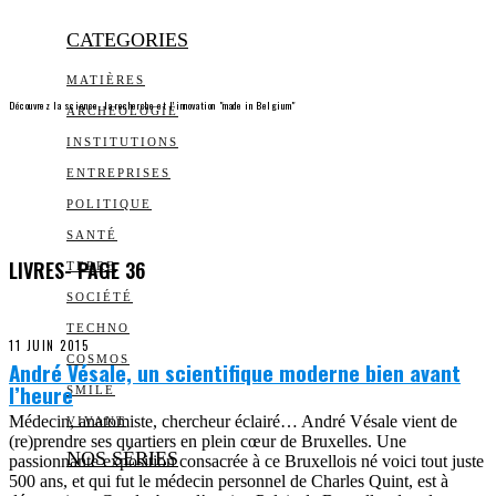
CATEGORIES
MATIÈRES
Découvrez la science, la recherche et l’innovation "made in Belgium"
ARCHEOLOGIE
INSTITUTIONS
ENTREPRISES
POLITIQUE
SANTÉ
LIVRES
- PAGE 36
TERRE
SOCIÉTÉ
TECHNO
11 JUIN 2015
COSMOS
André Vésale, un scientifique moderne bien avant
l’heure
SMILE
Médecin, anatomiste, chercheur éclairé… André Vésale vient de
VIVANT
(re)prendre ses quartiers en plein cœur de Bruxelles. Une
NOS SÉRIES
passionnante exposition consacrée à ce Bruxellois né voici tout juste
500 ans, et qui fut le médecin personnel de Charles Quint, est à