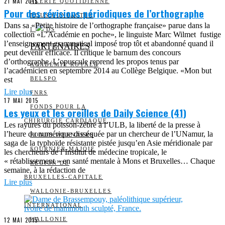
21 MAI 2015
ALERTE QUOTIDIENNE
Pour des révisions périodiques de l’orthographe
NOUS CONTACTER
Dans sa «Petite histoire de l’orthographe française» parue dans la
I
DS
collection «L’Académie en poche», le linguiste Marc Wilmet fustige
l’enseignement grammatical imposé trop tôt et abandonné quand il
PARTENAIRES
peut devenir efficace. Il critique le barnum des concours
d’orthographe. L’opuscule reprend les propos tenus par
ACADÉMIE ROYALE
l’académicien en septembre 2014 au Collège Belgique. «Mon but
est
BELSPO
Lire plus
FNRS
17 MAI 2015
FONDS POUR LA
Les yeux et les oreilles de Daily Science (41)
CHIRURGIE CARDIAQUE
Les rayures du poisson-zèbre à l’ULB, la liberté de la presse à
l’heure du numérique disséquée par un chercheur de l’UNamur, la
FONDS WERNAERS
saga de la typhoïde résistante pistée jusqu’en Asie méridionale par
FOURNIER-MAJOIE
les chercheurs de l’Institut de médecine tropicale, le
« rétablissement » en santé mentale à Mons et Bruxelles… Chaque
RÉGION DE
semaine, à la rédaction de
BRUXELLES-CAPITALE
Lire plus
WALLONIE-BRUXELLES
INTERNATIONAL
12 MAI 2015
WALLONIE