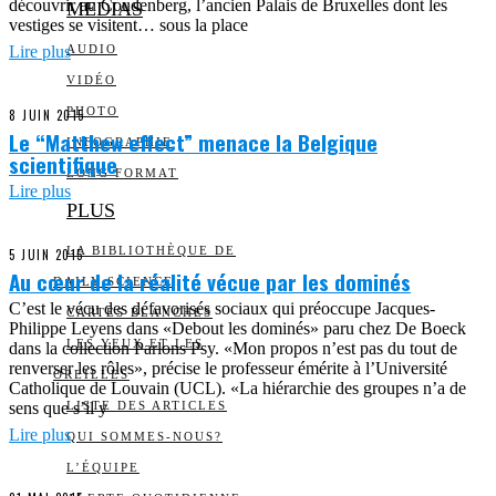
découvrir au Coudenberg, l’ancien Palais de Bruxelles dont les
MEDIAS
vestiges se visitent… sous la place
Lire plus
AUDIO
VIDÉO
PHOTO
8 JUIN 2015
Le “Matthew effect” menace la Belgique
INFOGRAPHIE
scientifique
LONG FORMAT
Lire plus
PLUS
LA BIBLIOTHÈQUE DE
5 JUIN 2015
Au cœur de la réalité vécue par les dominés
DAILY SCIENCE
C’est le vécu des défavorisés sociaux qui préoccupe Jacques-
CARTES BLANCHES
Philippe Leyens dans «Debout les dominés» paru chez De Boeck
LES YEUX ET LES
dans la collection Parlons Psy. «Mon propos n’est pas du tout de
renverser les rôles», précise le professeur émérite à l’Université
OREILLES
Catholique de Louvain (UCL). «La hiérarchie des groupes n’a de
sens que s’il y
LISTE DES ARTICLES
Lire plus
QUI SOMMES-NOUS?
L’ÉQUIPE