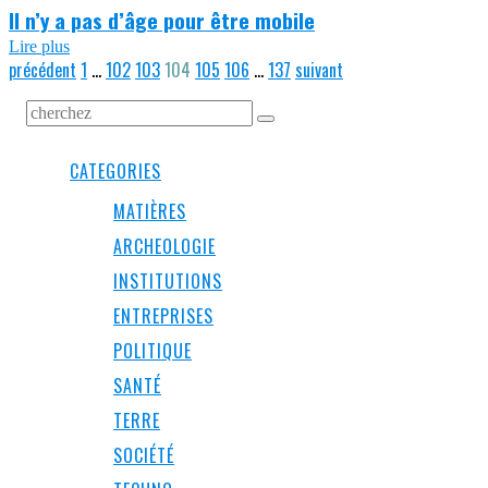
Il n’y a pas d’âge pour être mobile
Lire plus
précédent
1
…
102
103
104
105
106
…
137
suivant
CATEGORIES
MATIÈRES
ARCHEOLOGIE
INSTITUTIONS
ENTREPRISES
POLITIQUE
SANTÉ
TERRE
SOCIÉTÉ