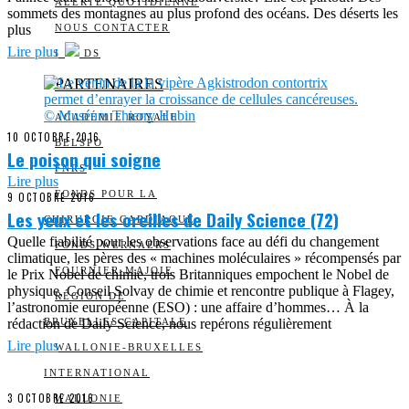
ALERTE QUOTIDIENNE
sommets des montagnes au plus profond des océans. Des déserts les
plus
NOUS CONTACTER
Lire plus
I
DS
PARTENAIRES
ACADÉMIE ROYALE
10 OCTOBRE 2016
BELSPO
Le poison qui soigne
FNRS
Lire plus
FONDS POUR LA
9 OCTOBRE 2016
Les yeux et les oreilles de Daily Science (72)
CHIRURGIE CARDIAQUE
Quelle fiabilité pour les observations face au défi du changement
FONDS WERNAERS
climatique, les pères des « machines moléculaires » récompensés par
FOURNIER-MAJOIE
le Prix Nobel de chimie, trois Britanniques empochent le Nobel de
physique, Conseil Solvay de chimie et rencontre publique à Flagey,
RÉGION DE
l’astronomie européenne (ESO) : une affaire d’hommes… À la
rédaction de Daily Science, nous repérons régulièrement
BRUXELLES-CAPITALE
Lire plus
WALLONIE-BRUXELLES
INTERNATIONAL
3 OCTOBRE 2016
WALLONIE