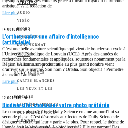
mystique reprend des couleurs grâce à l’Institut royal du Patrimoine
MEDIAS
artistique. À la rédaction de
Lire plus
AUDIO
VIDÉO
14 OCTOBRE 2016
PHOTO
L’orthographe: une affaire d’intelligence
INFOGRAPHIE
(artificielle)
LONG FORMAT
C’est une belle aventure scientifique qui vient de boucler son cycle à
l’Université Catholique de Louvain (UCL). Après des années de
PLUS
recherches fondamentales et appliquées, soutenues notamment par la
Région Wallonne, un produit utile au plus grand nombre vient
LA BIBLIOTHÈQUE DE
d’arriver sur le marché. Son nom ? Ortalia. Son objectif ? Permettre
DAILY SCIENCE
à chacun d’améliorer
Lire plus
CARTES BLANCHES
LES YEUX ET LES
OREILLES
12 OCTOBRE 2016
Biodiversité: choisissez votre photo préférée
LISTE DES ARTICLES
Le concours photo 2016 de Daily Science entame aujourd’hui sa
QUI SOMMES-NOUS?
seconde phase. C’est désormais aux lecteurs de Daily Science de
L’ÉQUIPE
désigner le cliché qui leur « parle » le plus. Pour rappel, le thème de
l’année était la biodiversité. La biodiversité? Elle est partout! Des