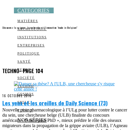
CATEGORIES
MATIÈRES
Découvrez la science, la recherche et l’innovation "made in Belgium"
ARCHEOLOGIE
INSTITUTIONS
ENTREPRISES
POLITIQUE
SANTÉ
TECHNO
- PAGE 104
TERRE
SOCIÉTÉ
TECHNO
COSMOS
16 OCTOBRE 2016
Les yeux et les oreilles de Daily Science (73)
SMILE
Nouvelle piste pharmacologique à l’ULg pour lutter contre le cancer
VIVANT
du sein, une chercheuse belge (ULB) finaliste du concours
NOS SÉRIES
américain « Dance your PhD », mieux prédire le rôle des oiseaux
migrateurs dans la propagation de la grippe aviaire (ULB), l’Agneau