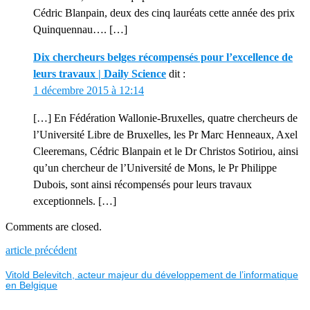
Cédric Blanpain, deux des cinq lauréats cette année des prix
Quinquennau…. […]
Dix chercheurs belges récompensés pour l’excellence de
leurs travaux | Daily Science
dit :
1 décembre 2015 à 12:14
[…] En Fédération Wallonie-Bruxelles, quatre chercheurs de
l’Université Libre de Bruxelles, les Pr Marc Henneaux, Axel
Cleeremans, Cédric Blanpain et le Dr Christos Sotiriou, ainsi
qu’un chercheur de l’Université de Mons, le Pr Philippe
Dubois, sont ainsi récompensés pour leurs travaux
exceptionnels. […]
Comments are closed.
NAVIGATION
Previous
article précédent
post:
Vitold Belevitch, acteur majeur du développement de l’informatique
DE
en Belgique