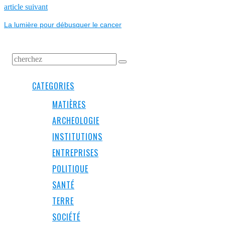
L’ARTICLE
Next
article suivant
post:
La lumière pour débusquer le cancer
CATEGORIES
MATIÈRES
ARCHEOLOGIE
INSTITUTIONS
ENTREPRISES
POLITIQUE
SANTÉ
TERRE
SOCIÉTÉ