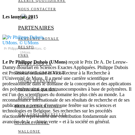
ALERTE QUOTIDIENNE
NOUS CONTACTER
Les lauréats 2015
I
DS
PARTENAIRES
ACADÉMIE ROYALE
BELSPO
Pr Philippe Dubois, UMons. ©
UMons
FNRS
Le Pr Philippe Dubois (UMons)
reçoit le Prix Dr A. De Leeuw-
FONDS POUR LA
Damry-Bourlart en Sciences Exactes Appliquées. Philippe Dubois
est Professeur ordinaire et Vice-Recteur à la Recherche à
CHIRURGIE CARDIAQUE
l’Université de Mons. Il a mené une carrière scientifique et
FONDS WERNAERS
professionnelle dans le domaine de la conception et des applications
des polymères ainsi que des nanocomposites à base de polymères. Il
FOURNIER-MAJOIE
est l’un des scientifiques du domaine les plus cités au monde. La
RÉGION DE
reconnaissance internationale de ses résultats de recherche et de ses
publications a permis d’ouvrir une fenêtre sur les sciences et
BRUXELLES-CAPITALE
technologies en Belgique. Ses recherches sur les procédés
WALLONIE-BRUXELLES
réactionnels représentent une contribution fondamentale aux
avancées de la « chimie verte » et à la société en général.
INTERNATIONAL
WALLONIE