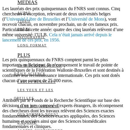
MEDIAS
Les lauréats des prix quinquennaux du FNRS sont connus. Cinq
AUDIO
chercheurs d’exception, relevant de deux universités belges
(l’
Université Libre de Bruxelles
et l’
Université de Mons
), vont
VIDÉO
recevoir chacun, en novembre prochain, un de ces fameux prix.
Particularité de cette année: quatre des cinq lauréats relèvent d’une
PHOTO
même université: l’ULB.
Cela n’était jamais arrivé depuis le
INFOGRAPHIE
lancement de ces prix, en 1956.
LONG FORMAT
PLUS
Les prix quinquennaux du FNRS comptent parmi les plus
importants en Belgique. Ils récompensent le travail de pointe de
LA BIBLIOTHÈQUE DE
scientifiques de la Fédération Wallonie-Bruxelles et sont destinés à
DAILY SCIENCE
confirmer leur reconnaissance internationale. Ces prix sont dotés
chacun d’une somme de 75.000 euros.
CARTES BLANCHES
LES YEUX ET LES
OREILLES
Attribués par le Fonds de la Recherche Scientifique sur base des
décisions d’un jury composé d’experts étrangers, ils récompensent
LISTE DES ARTICLES
des chercheurs dont les travaux relèvent des Sciences exactes
QUI SOMMES-NOUS?
fondamentales, des Sciences exactes appliquées, des Sciences
humaines et sociales ainsi que des Sciences biomédicales
L’ÉQUIPE
fondamentales et cliniques.