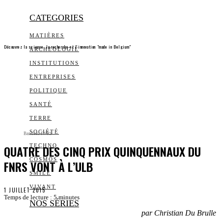
CATEGORIES
MATIÈRES
Découvrez la science, la recherche et l’innovation "made in Belgium"
ARCHEOLOGIE
INSTITUTIONS
ENTREPRISES
POLITIQUE
SANTÉ
TERRE
SOCIÉTÉ
Bandeau FNRS
QUATRE DES CINQ PRIX QUINQUENNAUX DU
TECHNO
COSMOS
FNRS VONT À L’ULB
SMILE
VIVANT
1 JUILLET 2015
Temps de lecture :
5
minutes
NOS SÉRIES
par Christian Du Brulle