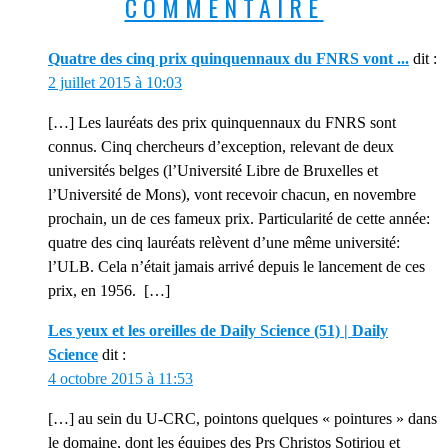
COMMENTAIRE
Quatre des cinq prix quinquennaux du FNRS vont ...
dit :
2 juillet 2015 à 10:03
[…] Les lauréats des prix quinquennaux du FNRS sont
connus. Cinq chercheurs d’exception, relevant de deux
universités belges (l’Université Libre de Bruxelles et
l’Université de Mons), vont recevoir chacun, en novembre
prochain, un de ces fameux prix. Particularité de cette année:
quatre des cinq lauréats relèvent d’une même université:
l’ULB. Cela n’était jamais arrivé depuis le lancement de ces
prix, en 1956. […]
Les yeux et les oreilles de Daily Science (51) | Daily
Science
dit :
4 octobre 2015 à 11:53
[…] au sein du U-CRC, pointons quelques « pointures » dans
le domaine, dont les équipes des Prs Christos Sotiriou et