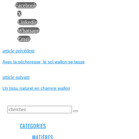
Facebook
X
Linkedin
Whatsapp
Email
NAVIGATION
Previous
article précédent
post:
Avec la sécheresse, le sol wallon se tasse
DE
L’ARTICLE
Next
article suivant
post:
Un tissu naturel en chanvre wallon
CATEGORIES
MATIÈRES