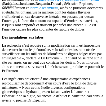
(Paris), les chercheurs Benjamin Dewals, Sébastien Erpicum,
Michel Pirotton et
Pierre Archambeau
, aidés de plusieurs doctorants
et étudiants, ont analysé la manière dont les digues fluviales
s’effondrent en cas de surverse latérale : en passant par-dessus
l’ouvrage, la force du courant est capable d’éroder les matériaux,
lesquels sont emportés et finissent par créer une brèche. Elle est
l’une des causes les plus courantes de rupture de digues.
Des inondations aux labos
La recherche s’est reposée sur la modélisation car il est impossible
de mesurer in situ le phénomène. « Installer des instruments de
surveillance sur les milliers de kilomètres de digues belges n’est pas
envisageable », déclare le Dr Erpicum. « Et quand on se rend sur le
site par après, on ne peut que constater les dégâts. Nous ignorons
alors comment la surverse et la brèche se sont produites » poursuit le
Pr Pirotton.
Les ingénieurs ont effectué une cinquantaine d’expériences
reproduisant le débordement d’un cours d’eau le long de digues
miniatures. « Nous avons étudié diverses configurations
géométriques et hydrauliques en faisant varier la hauteur et
l’épaisseur de la digue, ou encore le débit et la hauteur d’eau dans la
rivière », précise Dr Erpicum.