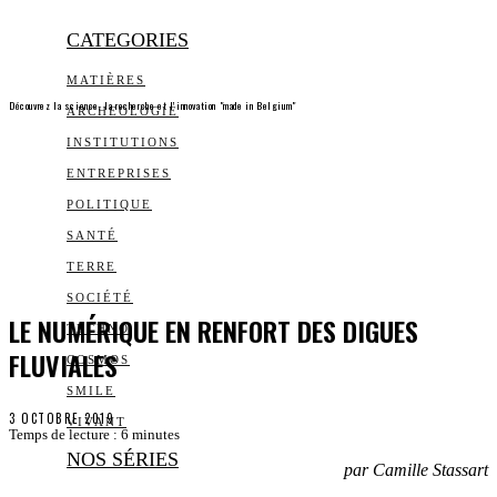
CATEGORIES
MATIÈRES
Découvrez la science, la recherche et l’innovation "made in Belgium"
ARCHEOLOGIE
INSTITUTIONS
ENTREPRISES
POLITIQUE
SANTÉ
TERRE
SOCIÉTÉ
LE NUMÉRIQUE EN RENFORT DES DIGUES
TECHNO
FLUVIALES
COSMOS
SMILE
3 OCTOBRE 2019
VIVANT
Temps de lecture :
6
minutes
NOS SÉRIES
par Camille Stassart