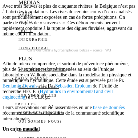
MEDIAS
Avec trois fleuves et plus de cinquante rivières, la Belgique n’est pas
à l’abri des inondations. Les rives de certains cours d’eau canalisés
AUDIO
sont particulièrement exposées en cas de fortes précipitions. On
parle de risques de « surverses ». Ces débordements peuvent
VIDÉO
rapidement conduire à la rupture des digues fluviales, aggravant du
PHOTO
même coup l’inondation.
INFOGRAPHIE
LONG FORMAT
Carte des bassins hydrographiques belges – source FWB
PLUS
Afin de mieux comprendre, et surtout de prévenir ce phénomène,
plus de 54 expériences ont été menées au sein de l’unique
LA BIBLIOTHÈQUE DE
laboratoire en Wallonie spécialisé dans la modélisation physique et
DAILY SCIENCE
numérique en hydraulique. Cette étude est supervisée par le Pr.
Benjamin Dewals
et le Dr.
Sébastien Erpicum
de l’Unité de
CARTES BLANCHES
recherche HECE (
Hydraulics in environmental and civil
LES YEUX ET LES
engineering
) à l’ULiège.
OREILLES
Leurs observations ont été rassemblées en une
base de données
récemment mise à la disposition de la communauté scientifique
LISTE DES ARTICLES
internationale.
QUI SOMMES-NOUS?
Un enjeu mondial
L’ÉQUIPE