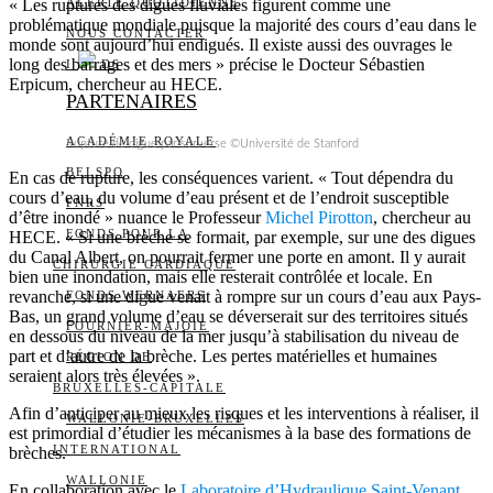
« Les ruptures des digues fluviales figurent comme une
ALERTE QUOTIDIENNE
problématique mondiale puisque la majorité des cours d’eau dans le
NOUS CONTACTER
monde sont aujourd’hui endigués. Il existe aussi des ouvrages le
long des barrages et des mers » précise le Docteur Sébastien
I
DS
Erpicum, chercheur au HECE.
PARTENAIRES
ACADÉMIE ROYALE
Rupture de digue par surverse ©Université de Stanford
BELSPO
En cas de rupture, les conséquences varient. « Tout dépendra du
cours d’eau, du volume d’eau présent et de l’endroit susceptible
FNRS
d’être inondé » nuance le Professeur
Michel Pirotton
, chercheur au
FONDS POUR LA
HECE. « Si une brèche se formait, par exemple, sur une des digues
du Canal Albert, on pourrait fermer une porte en amont. Il y aurait
CHIRURGIE CARDIAQUE
bien une inondation, mais elle resterait contrôlée et locale. En
revanche, si une digue venait à rompre sur un cours d’eau aux Pays-
FONDS WERNAERS
Bas, un grand volume d’eau se déverserait sur des territoires situés
FOURNIER-MAJOIE
en dessous du niveau de la mer jusqu’à stabilisation du niveau de
part et d’autre de la brèche. Les pertes matérielles et humaines
RÉGION DE
seraient alors très élevées ».
BRUXELLES-CAPITALE
Afin d’anticiper au mieux les risques et les interventions à réaliser, il
WALLONIE-BRUXELLES
est primordial d’étudier les mécanismes à la base des formations de
INTERNATIONAL
brèches.
WALLONIE
En collaboration avec le
Laboratoire d’Hydraulique Saint-Venant