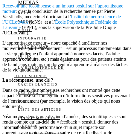
MEDIAS
Recevoir une récompense a un impact positif sur l’apprentissage
moteur
: c’est la conclusion de la recherche menée par Pierre
AUDIO
Vassiliadis, médecin et doctorant à l’
Institut de neuroscience de
l’UCLouvain
(IoNS) et à l’
École Polytechnique Fédérale de
VIDÉO
Lausanne
(EPFL), sous la supervision de la Pre Julie Duque
PHOTO
(UCLouvain).
INFOGRAPHIE
L’apprentissage moteur – notre capacité à améliorer nos
LONG FORMAT
mouvements par l’entraînement – est un processus fondamental dans
la vie quotidienne (l’enfant apprend à nouer ses lacets, l’adulte
PLUS
apprend à conduire, etc.) mais également pour des patients atteints
de handicaps moteurs qui doivent réapprendre à réaliser des tâches
LA BIBLIOTHÈQUE DE
de la vie quotidienne.
DAILY SCIENCE
La récompense, une clé ?
CARTES BLANCHES
Dans ce cadre, de nombreuses recherches ont montré que cette
LES YEUX ET LES
capacité repose sur l’intégration d’informations sensitives provenant
de l’environnement (par exemple, la vision des objets qui nous
OREILLES
entourent).
LISTE DES ARTICLES
Néanmoins, depuis une dizaine d’années, des scientifiques se sont
QUI SOMMES-NOUS?
rendu compte qu’au-delà du « feedback » sensitif, donner des
L’ÉQUIPE
informations sur la performance d’un sujet impacte son
apprentissage moteur. Dans le cadre de ce « feedback » de