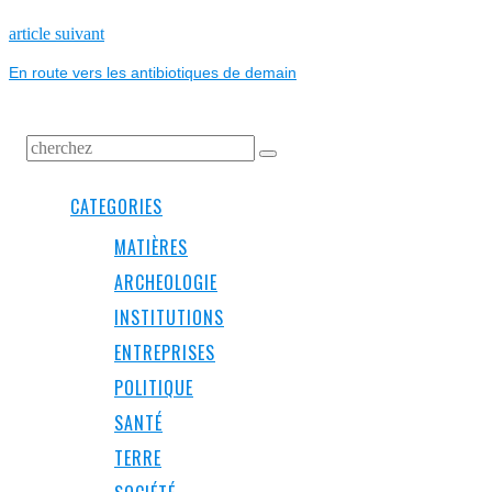
L’ARTICLE
Next
article suivant
post:
En route vers les antibiotiques de demain
CATEGORIES
MATIÈRES
ARCHEOLOGIE
INSTITUTIONS
ENTREPRISES
POLITIQUE
SANTÉ
TERRE