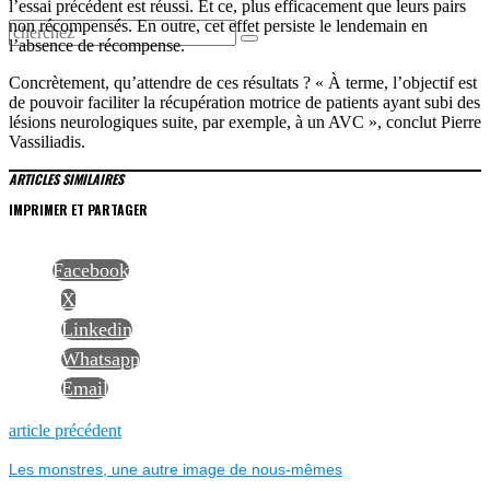
l’essai précédent est réussi. Et ce, plus efficacement que leurs pairs
non récompensés. En outre, cet effet persiste le lendemain en
l’absence de récompense.
Concrètement, qu’attendre de ces résultats ? « À terme, l’objectif est
de pouvoir faciliter la récupération motrice de patients ayant subi des
lésions neurologiques suite, par exemple, à un AVC », conclut Pierre
Vassiliadis.
ARTICLES SIMILAIRES
IMPRIMER ET PARTAGER
Facebook
X
Linkedin
Whatsapp
Email
NAVIGATION
Previous
article précédent
post:
Les monstres, une autre image de nous-mêmes
DE