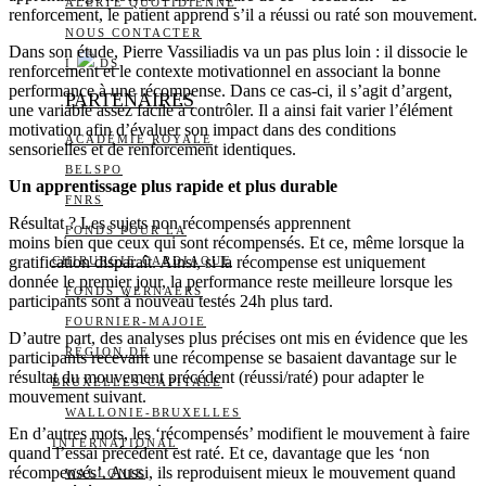
ALERTE QUOTIDIENNE
renforcement, le patient apprend s’il a réussi ou raté son mouvement.
NOUS CONTACTER
Dans son étude, Pierre Vassiliadis va un pas plus loin : il dissocie le
I
DS
renforcement et le contexte motivationnel en associant la bonne
performance à une récompense. Dans ce cas-ci, il s’agit d’argent,
PARTENAIRES
une variable assez facile à contrôler. Il a ainsi fait varier l’élément
motivation afin d’évaluer son impact dans des conditions
ACADÉMIE ROYALE
sensorielles et de renforcement identiques.
BELSPO
Un apprentissage plus rapide et plus durable
FNRS
Résultat ? Les sujets non récompensés apprennent
FONDS POUR LA
moins bien que ceux qui sont récompensés. Et ce, même lorsque la
gratification disparaît. Ainsi, si la récompense est uniquement
CHIRURGIE CARDIAQUE
donnée le premier jour, la performance reste meilleure lorsque les
FONDS WERNAERS
participants sont à nouveau testés 24h plus tard.
FOURNIER-MAJOIE
D’autre part, des analyses plus précises ont mis en évidence que les
RÉGION DE
participants recevant une récompense se basaient davantage sur le
résultat du mouvement précédent (réussi/raté) pour adapter le
BRUXELLES-CAPITALE
mouvement suivant.
WALLONIE-BRUXELLES
En d’autres mots, les ‘récompensés’ modifient le mouvement à faire
INTERNATIONAL
quand l’essai précédent est raté. Et ce, davantage que les ‘non
récompensés’. Aussi, ils reproduisent mieux le mouvement quand
WALLONIE