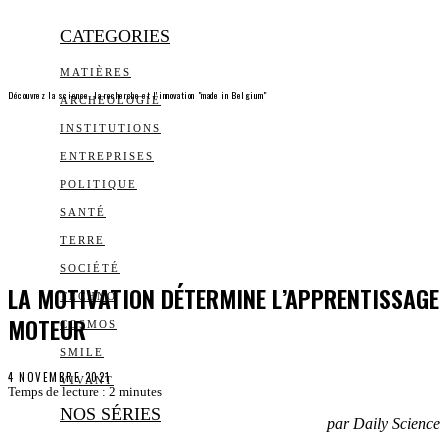
CATEGORIES
MATIÈRES
Découvrez la science, la recherche et l’innovation "made in Belgium"
ARCHEOLOGIE
INSTITUTIONS
ENTREPRISES
POLITIQUE
SANTÉ
TERRE
SOCIÉTÉ
LA MOTIVATION DÉTERMINE L’APPRENTISSAGE
TECHNO
MOTEUR
COSMOS
SMILE
4 NOVEMBRE 2021
VIVANT
Temps de lecture :
2
minutes
NOS SÉRIES
par Daily Science