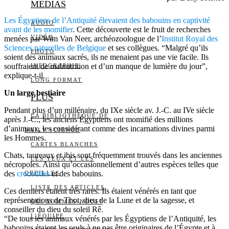
MEDIAS
Les Égyptiens de l’Antiquité élevaient des babouins en captivité
AUDIO
avant de les momifier
. Cette découverte est le fruit de recherches
VIDÉO
menées par Wim Van Neer, archéozoologue de l’
Institut Royal des
Sciences naturelles de Belgique
et ses collègues. “Malgré qu’ils
PHOTO
soient des animaux sacrés, ils ne menaient pas une vie facile. Ils
souffraient de malnutrition et d’un manque de lumière du jour”,
INFOGRAPHIE
explique-t-il.
LONG FORMAT
Un large bestiaire
PLUS
Pendant plus d’un millénaire, du IXe siècle av. J.-C. au IVe siècle
LA BIBLIOTHÈQUE DE
après J.-C., les anciens Égyptiens ont momifié des millions
d’animaux, les considérant comme des incarnations divines parmi
DAILY SCIENCE
les Hommes.
CARTES BLANCHES
Chats, taureaux et ibis sont fréquemment trouvés dans les anciennes
LES YEUX ET LES
nécropoles. Ainsi qu’occasionnellement d’autres espèces telles que
des
crocodiles
et des babouins.
OREILLES
LISTE DES ARTICLES
Ces derniers étaient très rares. Ils étaient vénérés en tant que
représentations de Thot, dieu de la Lune et de la sagesse, et
QUI SOMMES-NOUS?
conseiller du dieu du soleil Rê.
L’ÉQUIPE
“De tous les animaux vénérés par les Égyptiens de l’Antiquité, les
babouins étaient les seuls à ne pas être originaires de l’Égypte et à