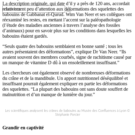
La description originale, qui date d’il y a près de 120 ans, accordait
relativement peu d’attention aux déformations des squelettes des
babouins de Gabbanat el-Qurud. Wim Van Neer et ses collègues ont
réexaminé les restes, en mettant l’accent sur la paléopathologie
(l’étude des maladies anciennes à travers l’analyse des fossiles
d’animaux) pour en savoir plus sur les conditions dans lesquelles les
babouins étaient gardés.
“Seuls quatre des babouins semblaient en bonne santé ; tous les
autres présentaient des déformations”, explique Dr Van Neer. “Ils
avaient souvent des membres courbés, signe de rachitisme causé par
un manque de vitamine D dû à un ensoleillement insuffisant.”
Les chercheurs ont également observé de nombreuses déformations
du crâne et de la mandibule. Un apport nutritionnel déséquilibré et
insuffisant pourrait également expliquer en partie les déformations
des squelettes. “La plupart des babouins ont sans doute souffert de
malnutrition et d’un manque de lumière du jour.”
Les scientifiques analysent les crânes de babouins au Musée des Confluences à Lyon ©
Stéphanie Porcier
Grandir en captivité