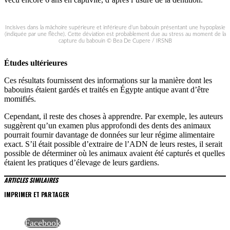
Incisives dans la mâchoire supérieure et inférieure d’un babouin présentant une hypoplasie
(indiquée par une flèche). Cette déviation est probablement due au stress au moment de la
capture du babouin © Bea De Cupere / IRSNB
Études ultérieures
Ces résultats fournissent des informations sur la manière dont les
babouins étaient gardés et traités en Égypte antique avant d’être
momifiés.
Cependant, il reste des choses à apprendre. Par exemple, les auteurs
suggèrent qu’un examen plus approfondi des dents des animaux
pourrait fournir davantage de données sur leur régime alimentaire
exact. S’il était possible d’extraire de l’ADN de leurs restes, il serait
possible de déterminer où les animaux avaient été capturés et quelles
étaient les pratiques d’élevage de leurs gardiens.
ARTICLES SIMILAIRES
IMPRIMER ET PARTAGER
Facebook