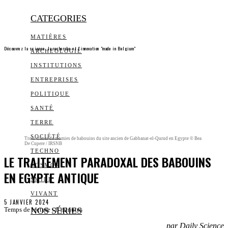
CATEGORIES
MATIÈRES
Découvrez la science, la recherche et l’innovation "made in Belgium"
ARCHEOLOGIE
INSTITUTIONS
ENTREPRISES
POLITIQUE
SANTÉ
TERRE
SOCIÉTÉ
Trois crânes de momies de babouins du site ancien de Gabbanat-el-Qurud en Egypte © Bea
De Cupere / IRSNB
TECHNO
LE TRAITEMENT PARADOXAL DES BABOUINS
COSMOS
EN EGYPTE ANTIQUE
SMILE
VIVANT
5 JANVIER 2024
NOS SÉRIES
Temps de lecture :
6
minutes
par Daily Science