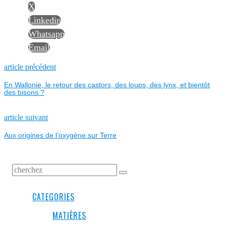
X
Linkedin
Whatsapp
Email
NAVIGATION
Previous
article précédent
post:
En Wallonie, le retour des castors, des loups, des lynx, et bientôt
DE
des bisons ?
L’ARTICLE
Next
article suivant
post:
Aux origines de l’oxygène sur Terre
CATEGORIES
MATIÈRES