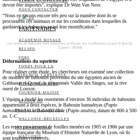
ALERTE QUOTIDIENNE
devoir être importés”, explique Dr Wim Van Neer.
NOUS CONTACTER
“Nous en savons encore très peu sur la manière dont ils se
I
DS
procuraient ces animaux et sur les conditions dans lesquelles ils
gardaient les babouins avant leur momification.”
PARTENAIRES
ACADÉMIE ROYALE
Les restes de babouins sont conservés au Musée des Confluences à Lyon © Bea De
Cupere / IRSNB
BELSPO
FNRS
Déformations du squelette
FONDS POUR LA
Pour réaliser cette étude, les chercheurs ont examiné une collection
CHIRURGIE CARDIAQUE
de momies de babouins provenant du site égyptien ancien de
Gabbanat el-Qurud, la dénommée Vallée des Singes, sur la rive
FONDS WERNAERS
ouest de Louxor.
FOURNIER-MAJOIE
L’équipe a étudié les ossements d’environ 36 individus de babouins
RÉGION DE
appartenant à deux espèces, le Babouin hamadryas (
Papio
hamadryas
) et le Babouin olive (
Papio anubis
), datant de 800 à 500
BRUXELLES-CAPITALE
av. J.-C.
WALLONIE-BRUXELLES
Les restes proviennent de fouilles menées en 1905 et 1906 par une
INTERNATIONAL
équipe française du Muséum d’Histoire Naturelle de Lyon, où ils
WALLONIE
sont toujours conservés.