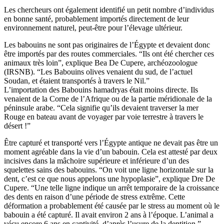
Les chercheurs ont également identifié un petit nombre d’individus
en bonne santé, probablement importés directement de leur
environnement naturel, peut-être pour l’élevage ultérieur.
Les babouins ne sont pas originaires de l’Égypte et devaient donc
être importés par des routes commerciales. “Ils ont été chercher ces
animaux très loin”, explique Bea De Cupere, archéozoologue
(IRSNB). “Les Babouins olives venaient du sud, de l’actuel
Soudan, et étaient transportés à travers le Nil.”
L’importation des Babouins hamadryas était moins directe. Ils
venaient de la Corne de l’Afrique ou de la partie méridionale de la
péninsule arabe. “Cela signifie qu’ils devaient traverser la mer
Rouge en bateau avant de voyager par voie terrestre à travers le
désert !”
Être capturé et transporté vers l’Égypte antique ne devait pas être un
moment agréable dans la vie d’un babouin. Cela est attesté par deux
incisives dans la mâchoire supérieure et inférieure d’un des
squelettes sains des babouins. “On voit une ligne horizontale sur la
dent, c’est ce que nous appelons une hypoplasie”, explique Dre De
Cupere. “Une telle ligne indique un arrêt temporaire de la croissance
des dents en raison d’une période de stress extrême. Cette
déformation a probablement été causée par le stress au moment où le
babouin a été capturé. Il avait environ 2 ans à l’époque. L’animal a
vécu encore 6 ans en captivité, d’après l’usure de la dentition.”