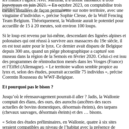
louveteaux en juin 2021. « En octobre 2023, on comptabilise trois
meutes installées de façon permanente sur notre territoire, avec une
vingtaine d’individus », précise Sophie Clesse, de la Wolf Fencing
Team Belgium. Théoriquement, la Wallonie aurait le potentiel pour
accueillir de 15 à 20 meutes, soit environ 100 loups.
Si le loup est revenu par lui-même, descendant des lignées alpines et
polonaises qui ont réussi à survivre aux massacres du 19e siècle, il
en est tout autre pour le lynx. Ce dernier avait disparu de Belgique
depuis 300 ans, quand un piège photographique a capturé son
museau dans la région de la Semois en février 2020. Celui-ci est issu
des programmes de réintroduction menés dans les Vosges (France)
et l’Eiffel (Allemagne). « Le territoire wallon semble propice au
lynx et, selon des études, pourrait accueillir 75 individus », précise
Corentin Rousseau du WWF-Belgique.
Et pourquoi pas le bison ?
Jusqu’où le réensauvagement pourrait-il aller ? Jadis, la Wallonie
comptait des élans, des ours, des aurochs (ancêtres des races
actuelles de bovins domestiques, désormais éteints), des tarpans
(chevaux sauvages, désormais éteints) et des … bisons.
« Selon des études préliminaires, en Wallonie, quatre à six sites
seraient compatibles au niveau de l’habitat avec la présence de