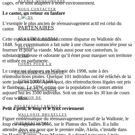
ALERTE QUOTIDIENNE
cages, et se sont adaptées à notre environnement.
NOUS CONTACTER
Le castor, un retour en fanfare
I
DS
L’exemple le plus ancien de réensauvagement actif est celui du
PARTENAIRES
castor.
Cette espèce a été considérée comme disparue en Wallonie dès
ACADÉMIE ROYALE
1848. Son extermination a fait suite à une chasse outrancière pour sa
BELSPO
fourrure et pour sa viande. Mais aussi pour son castoréum, la
substance huileuse et odorante qu’il émet pour marquer son territoire
FNRS
et utilisée en parfumerie.
FONDS POUR LA
Le castor est réapparu en Wallonie dès 1998, suite à des
CHIRURGIE CARDIAQUE
réintroductions pirates. Quelque 101 individus ont été relâchés de la
FONDS WERNAERS
sorte jusqu’en 2000. Après quoi, des réintroductions légales ont pris
le flambeau. Le SPW estime que la population de castors atteint
FOURNIER-MAJOIE
aujourd’hui les 3500 individus. Soit un site tous les 30 km de cours
d’eau wallon.
RÉGION DE
BRUXELLES-CAPITALE
Petit à petit, le loup et le lynx reviennent
WALLONIE-BRUXELLES
Figure emblématique du réensauvagement passif de la Wallonie, le
INTERNATIONAL
loup est réapparu en 2016, sur le Plateau des Tailles. Il a fallu
attendre deux ans pour que le premier mâle, Akela, s’installe dans
WALLONIE
les Hautes Fagnes. Avec Maxima, il a donné naissance à trois