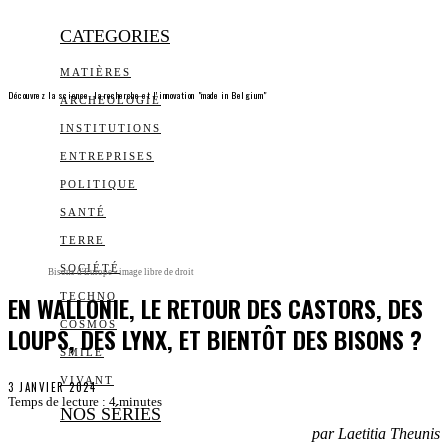
CATEGORIES
MATIÈRES
Découvrez la science, la recherche et l’innovation "made in Belgium"
ARCHEOLOGIE
INSTITUTIONS
ENTREPRISES
POLITIQUE
SANTÉ
TERRE
SOCIÉTÉ
Bisons d'Europe - image libre de droit
EN WALLONIE, LE RETOUR DES CASTORS, DES
TECHNO
COSMOS
LOUPS, DES LYNX, ET BIENTÔT DES BISONS ?
SMILE
VIVANT
3 JANVIER 2024
Temps de lecture :
4
minutes
NOS SÉRIES
par Laetitia Theunis