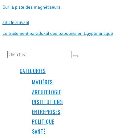
post:
Sur la piste des magnétiseurs
DE
L’ARTICLE
Next
article suivant
post:
Le traitement paradoxal des babouins en Egypte antique
CATEGORIES
MATIÈRES
ARCHEOLOGIE
INSTITUTIONS
ENTREPRISES
POLITIQUE
SANTÉ