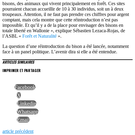
bisons, des animaux qui vivent principalement en forêt. Ces sites
pourraient chacun accueillir de 10 à 30 individus, soit un à deux
troupeaux. Attention, il ne faut pas prendre ces chiffres pour argent
comptant, mais cela montre que cette réintroduction n’est pas
impossible. Et qu’il y a de la place pour envisager des bisons en
totale liberté en Wallonie », explique Sébastien Lezaca-Rojas, de
l’ASBL «
Forêt et Naturalité
».
La question d’une réintroduction du bison a été lancée, notamment
face à un panel politique. L’avenir dira si elle a été entendue.
ARTICLES SIMILAIRES
IMPRIMER ET PARTAGER
Facebook
X
Linkedin
Whatsapp
Email
NAVIGATION
Previous
article précédent