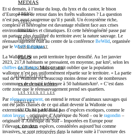
MEDIAS
Et si demain, à l’instar du loup, du lynx et du castor, le bison
AUDIO
d’Europe était de retour dans les forêts wallonnes ? La question
n’est pas aussi saugrenue qu’il y paraît. Un écosystème riche,
VIDÉO
complexe et hétérogène est davantage résilient face aux crises
environnementales et climatiques. Et cette hétérogénéité passe par
PHOTO
un partage plus équilibré du territoire avec la nature sauvage. Le
INFOGRAPHIE
réensauvagement était au centre de la conférence
BeWild
, organisée
par le
WWF Belgique
.
LONG FORMAT
PLUS
La Wallonie est un petit territoire hyper densifié. Au 1er janvier
2023, 217,8 habitants se pressaient, en moyenne, par km², selon les
chiffres de l’Iweps
. Mais ce serait oublier que la population
LA BIBLIOTHÈQUE DE
wallonne n’est pas uniformément répartie sur le territoire. « La partie
DAILY SCIENCE
sud de la Wallonie est beaucoup moins dense avec de nombreuses
communes de densité inférieure à 50 habitants/km². » C’est dans
CARTES BLANCHES
cette zone que le réensauvagement prend ses quartiers.
LES YEUX ET LES
Par
réensauvagement,
on entend le retour d’animaux sauvages qui
OREILLES
ont été jadis chassés de ce qui allait devenir la Wallonie ou
exterminés. On ne parle donc pas d’espèces exotiques, comme le
LISTE DES ARTICLES
raton laveur
– originaire d’Amérique du Nord – ou le
ragondin
–
QUI SOMMES-NOUS?
originaire d’Amérique du Sud – Importées en Europe pour
l’élevage, ces deux espèces, considérées aujourd’hui comme
L’ÉQUIPE
invasives, se sont retrouvées dans la nature suite à l’ouverture des