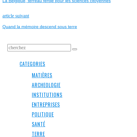
La Belgique, terreau fertile pour les sciences citoyennes
DE
L’ARTICLE
Next
article suivant
post:
Quand la mémoire descend sous terre
CATEGORIES
MATIÈRES
ARCHEOLOGIE
INSTITUTIONS
ENTREPRISES
POLITIQUE
SANTÉ
TERRE