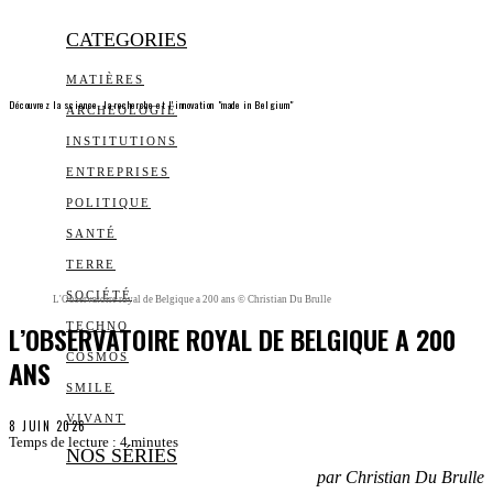
CATEGORIES
MATIÈRES
Découvrez la science, la recherche et l’innovation "made in Belgium"
ARCHEOLOGIE
INSTITUTIONS
ENTREPRISES
POLITIQUE
SANTÉ
TERRE
SOCIÉTÉ
L'Observatoire royal de Belgique a 200 ans © Christian Du Brulle
L’OBSERVATOIRE ROYAL DE BELGIQUE A 200
TECHNO
COSMOS
ANS
SMILE
VIVANT
8 JUIN 2026
Temps de lecture :
4
minutes
NOS SÉRIES
par Christian Du Brulle