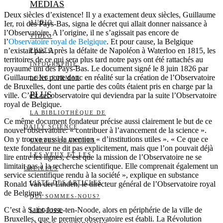
MEDIAS
Deux siècles d’existence! Il y a exactement deux siècles, Guillaume
AUDIO
Ier, roi des Pays-Bas, signa le décret qui allait donner naissance à
l’Observatoire. A l’origine, il ne s’agissait pas encore de
VIDÉO
l’
Observatoire royal de Belgique
. Et pour cause, la Belgique
n’existait pas. Après la défaite de Napoléon à Waterloo en 1815, les
PHOTO
territoires de ce qui sera plus tard notre pays ont été rattachés au
INFOGRAPHIE
royaume uni des Pays-Bas. Le document signé le 8 juin 1826 par
Guillaume Ier porte donc en réalité sur la création de l’Observatoire
LONG FORMAT
de Bruxelles, dont une partie des coûts étaient pris en charge par la
PLUS
ville. C’est cet observatoire qui deviendra par la suite l’Observatoire
royal de Belgique.
LA BIBLIOTHÈQUE DE
Ce même document fondateur précise aussi clairement le but de ce
DAILY SCIENCE
nouvel observatoire: « contribuer à l’avancement de la science ».
On y trouve aussi la mention « d’institutions utiles ». « Ce que ce
CARTES BLANCHES
texte fondateur ne dit pas explicitement, mais que l’on pouvait déjà
LES YEUX ET LES
lire entre les lignes, c’est que la mission de l’Observatoire ne se
limitait pas à la recherche scientifique. Elle comprenait également un
OREILLES
service scientifique rendu à la société », explique en substance
LISTE DES ARTICLES
Ronald Van der Linden, le directeur général de l’Observatoire royal
de Belgique.
QUI SOMMES-NOUS?
C’est à Saint-Josse-ten-Noode, alors en périphérie de la ville de
L’ÉQUIPE
Bruxelles, que le premier observatoire est établi. La Révolution