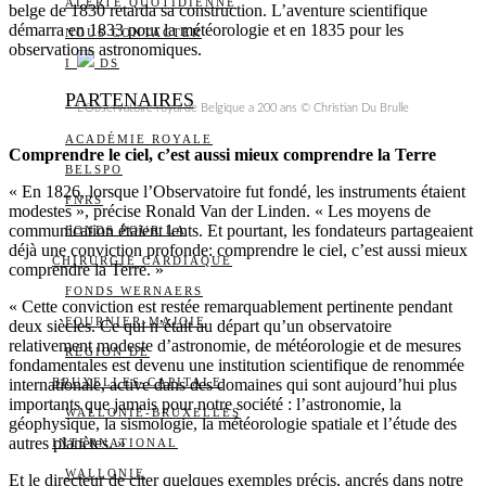
ALERTE QUOTIDIENNE
belge de 1830 retarda sa construction. L’aventure scientifique
démarra en 1833 pour la météorologie et en 1835 pour les
NOUS CONTACTER
observations astronomiques.
I
DS
PARTENAIRES
L’Observatoire royal de Belgique a 200 ans © Christian Du Brulle
ACADÉMIE ROYALE
Comprendre le ciel, c’est aussi mieux comprendre la Terre
BELSPO
« En 1826, lorsque l’Observatoire fut fondé, les instruments étaient
FNRS
modestes », précise Ronald Van der Linden. « Les moyens de
communication étaient lents. Et pourtant, les fondateurs partageaient
FONDS POUR LA
déjà une conviction profonde: comprendre le ciel, c’est aussi mieux
CHIRURGIE CARDIAQUE
comprendre la Terre. »
FONDS WERNAERS
« Cette conviction est restée remarquablement pertinente pendant
FOURNIER-MAJOIE
deux siècles. Ce qui n’était au départ qu’un observatoire
relativement modeste d’astronomie, de météorologie et de mesures
RÉGION DE
fondamentales est devenu une institution scientifique de renommée
internationale, active dans des domaines qui sont aujourd’hui plus
BRUXELLES-CAPITALE
importants que jamais pour notre société : l’astronomie, la
WALLONIE-BRUXELLES
géophysique, la sismologie, la météorologie spatiale et l’étude des
autres planètes. »
INTERNATIONAL
WALLONIE
Et le directeur de citer quelques exemples précis, ancrés dans notre