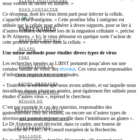
ALERTE QUOTIDIENNE
nous venons de mettre en lumière. »
NOUS CONTACTER
Ce récepteur, dont les virus tirent parti pour infecter la cellule,
I
DS
s’appelle bêta 1-intégrine. « Cette protéine bêta 1-intégrine est
utilisée par la cellule pour adhérer à divers supports, pour se lier à
PARTENAIRES
d’autres cellules, ou encore lors de la migration cellulaire », précise
le Pr Alsteens. « Ici, le virus détourne en quelque sorte l’action de
ACADÉMIE ROYALE
cette protéine pour entrer dans la cellule. »
BELSPO
Une même méthode pour étudier divers types de virus
FNRS
Les recherches menées au LIBST portaient jusqu’alors sur une
FONDS POUR LA
certaine famille de virus: des
réovirus
. Ces virus sont responsables
d’infections respiratoires et intestinales.
CHIRURGIE CARDIAQUE
FONDS WERNAERS
« Toutefois, la méthode que nous avons utilisée, et sur laquelle nous
travaillons depuis plusieurs années, peut également être utilisée pour
FOURNIER-MAJOIE
étudier d’autres virus », reprend le chercheur.
RÉGION DE
C’est par exemple le cas des rotavirus, responsables des
BRUXELLES-CAPITALE
gastroentérites chez les enfants, ou encore sur d’autres types de
réovirus qui pourraient jouer un rôle dans l’intolérance au gluten ».
WALLONIE-BRUXELLES
Le Dr Alsteens avait décroché, dans ce cadre, une bourse de
INTERNATIONAL
recherche de l’ERC: le Conseil européen de la Recherche.
WALLONIE