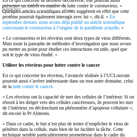
En ce qui concerne sa dernière découverte, elle pourrait aussi
présenter un intérêt en matière de lutte contre le coronavirus. «
Quelques articles scientifiques récents suggèrent en effet que cette
protéine pourrait également interagir avec lui », dit-il. «
En
septembre dernier, nous avons déjà publié un article scientifique
concernant le coronavirus à l’origine de la pandémie actuelle
. »
« Le coronavirus et les réovirus sont deux types de virus différents.
Mais toute la panoplie de méthodes d’investigation que nous avons
pu mettre au point pour étudier ces interactions est utile, quel que
soit le type de virus étudié. »
Utiliser les réovirus pour lutter contre le cancer
En ce qui concerne les réovirus, l’avancée réalisée à l’UCLouvain
pourrait aussi s’avérer intéressante dans un tout autre domaine, celui
de la
lutte contre le cancer
.
« Les réovirus ont la capacité de tuer des cellules de l’intérieur. Si on
réussit à les diriger vers des cellules cancéreuses, ils peuvent les tuer
de l’intérieur, en déclenchant un phénomène d’apoptose cellulaire »,
dit encore le Pr Alsteens.
« Dans ce cadre, le but n’est plus de tenter d’empêcher le virus de
pénétrer dans la cellule, mais bien de lui faciliter la tâche. Cette
technique semble particulièrement prometteuse dans le cadre du