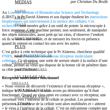
MEDIAS
par Christian Du Brulle
AUDIO
Au
Louvain Institute of Biomolecular Science and Technology
(LIBST), le Pr David Alsteens et son équipe étudient les
interactions
VIDÉO
biophysiques qui interviennent à la surface des cellules
.
Ces
PHOTO
recherches
sont menées grâce à un outil de pointe: la microscopie à
force atomique. Cette machine permet, non seulement, de manipuler
INFOGRAPHIE
des objets minuscules, aussi petit qu’un virus, d’observer l’endroit
où ils se lient à une cellule, et de mesurer les forces en présence
LONG FORMAT
quand ils entrent en contact les uns avec les autres.
PLUS
C’est grâce à cette technique que le Pr Alsteens, chercheur qualifié
FNRS
, vient
LA BIBLIOTHÈQUE DE
d’identifier un nouveau récepteur moléculaire
cellulaire
. Ce récepteur, une sorte de serrure située à la surface d’une
DAILY SCIENCE
cellule, permet au virus qui dispose de la bonne clé de pénétrer dans
sa cible pour l’infecter.
CARTES BLANCHES
LES YEUX ET LES
Récepteur moléculaire fonctionnel
OREILLES
« Nous venons de découvrir l’existence d’un nouveau récepteur »,
indique le Pr Alsteens, « et nous avons pu démontrer qu’il était
LISTE DES ARTICLES
fonctionnel. Quand un virus entre en contact avec ce récepteur, une
QUI SOMMES-NOUS?
ouverture vers l’intérieur de la cellule se produit. Les protéines
présentes à l’intérieur de la cellule sont alors mobilisées et « attirent
L’ÉQUIPE
» le virus à l’intérieur de la cellule. C’est un mécanisme complet que