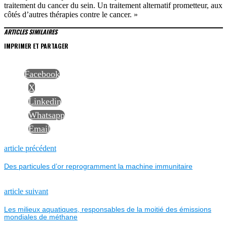
traitement du cancer du sein. Un traitement alternatif prometteur, aux
côtés d’autres thérapies contre le cancer. »
ARTICLES SIMILAIRES
IMPRIMER ET PARTAGER
Facebook
X
Linkedin
Whatsapp
Email
NAVIGATION
Previous
article précédent
post:
Des particules d’or reprogramment la machine immunitaire
DE
L’ARTICLE
Next
article suivant
post:
Les milieux aquatiques, responsables de la moitié des émissions
mondiales de méthane