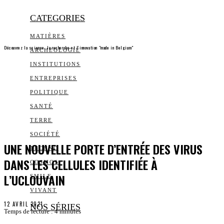
CATEGORIES
MATIÈRES
Découvrez la science, la recherche et l’innovation "made in Belgium"
ARCHEOLOGIE
INSTITUTIONS
ENTREPRISES
POLITIQUE
SANTÉ
TERRE
SOCIÉTÉ
UNE NOUVELLE PORTE D’ENTRÉE DES VIRUS
TECHNO
DANS LES CELLULES IDENTIFIÉE À
COSMOS
L’UCLOUVAIN
SMILE
VIVANT
12 AVRIL 2021
NOS SÉRIES
Temps de lecture :
4
minutes