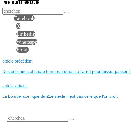
IMPRIMER ET PARTAGER
Facebook
X
Linkedin
Whatsapp
Email
NAVIGATION
Previous
article précédent
post:
Des éoliennes offshore temporairement à l’arrêt pour laisser passer 
DE
L’ARTICLE
Next
article suivant
post:
La bombe atomique du 21e siècle n’est pas celle que l’on croit