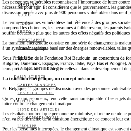
Les personnes vulnérables reconnaissent l’importance de lutter contre 
MEDIAS
nécessaires pour agir. Et considèrent que le gouvernement, les grandes 
discussion menés avec plus de 900 personnes vulnérables dans neuf p
AUDIO
Le terme «personnes vulnérables» fait référence à des groupes sociale
VIDÉO
comprend les chômeurs, les personnes à faible revenu, les parents isolé
PHOTO
souffrir beaucoup plus que les autres des effets négatifs des politique
INFOGRAPHIE
La transition énergétique consiste en une série de changements majeu
à un système énergétique basé sur des énergies renouvelables, telles que
LONG FORMAT
PLUS
Sous l’impulsion de la Fondation Roi Baudouin, un consortium de fon
Bulgarie, Danemark, Espagne, France, Italie, Pays-Bas et Pologne). Au 
leurs préoccupations et d’intégrer celles-ci dans le développement de po
LA BIBLIOTHÈQUE DE
DAILY SCIENCE
La transition énergétique, un concept méconnu
CARTES BLANCHES
En Belgique, 11 groupes de discussion avec des personnes vulnérables 
LES YEUX ET LES
Qu’est-ce qui, selon eux, rend cette transition équitable ? Les sujets
OREILLES
lutter contre le changement climatique.
LISTE DES ARTICLES
Les résultats montrent que personne ne minimise, ni même ne nie le 
QUI SOMMES-NOUS?
n’en va pas de même de la transition énergétique : ce concept leur es
L’ÉQUIPE
Pour les personnes interrogées, le changement climatique est souvent 