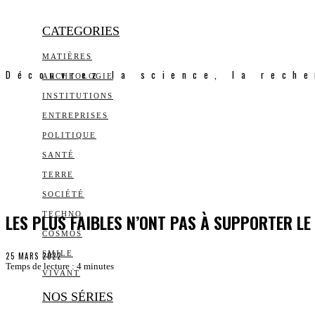
CATEGORIES
MATIÈRES
Découvrez la science, la reche
ARCHEOLOGIE
INSTITUTIONS
ENTREPRISES
POLITIQUE
SANTÉ
TERRE
SOCIÉTÉ
LES PLUS FAIBLES N’ONT PAS À SUPPORTER LE
TECHNO
COSMOS
SMILE
25 MARS 2022
Temps de lecture :
4
minutes
VIVANT
NOS SÉRIES