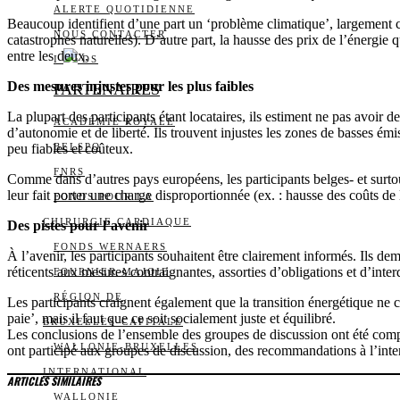
ALERTE QUOTIDIENNE
Beaucoup identifient d’une part un ‘problème climatique’, largement c
NOUS CONTACTER
catastrophes naturelles). D’autre part, la hausse des prix de l’énergie
entre les deux.
I
DS
Des mesures injustes pour les plus faibles
PARTENAIRES
La plupart des participants étant locataires, ils estiment ne pas avoir
ACADÉMIE ROYALE
d’autonomie et de liberté. Ils trouvent injustes les zones de basses émi
peu fiables et coûteux.
BELSPO
FNRS
Comme dans d’autres pays européens, les participants belges- et surtout
leur fait porter une charge disproportionnée (ex. : hausse des coûts de 
FONDS POUR LA
CHIRURGIE CARDIAQUE
Des pistes pour l’avenir
FONDS WERNAERS
À l’avenir, les participants souhaitent être clairement informés. Ils 
réticents aux mesures contraignantes, assorties d’obligations et d’interd
FOURNIER-MAJOIE
RÉGION DE
Les participants craignent également que la transition énergétique ne 
paie’, mais il faut que ce soit socialement juste et équilibré.
BRUXELLES-CAPITALE
Les conclusions de l’ensemble des groupes de discussion ont été com
WALLONIE-BRUXELLES
ont participé aux groupes de discussion, des recommandations à l’inte
INTERNATIONAL
ARTICLES SIMILAIRES
WALLONIE