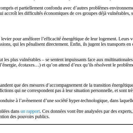
ompris et partiellement confondu avec d’autres problèmes environnementa
 qui accroît les difficultés économiques de ces groupes déjà vulnérables, 
 de levier pour améliorer l’efficacité énergétique de leur logement. Leur
ssions, qui les pénalisent directement. Enfin, ils jugent les transports e
 les plus vulnérables – se sentent impuissants face aux multinationales q
l’énergie, écotaxes…) et qu’on attend d’eux qu’ils résolvent le problème, 
demandent que des mesures d’accompagnement de la transition énergétique
ictions qui ne correspondent pas à leur situation personnelle, et sont très
conduise à l’avènement d’une société hyper-technologique, dans laquelle
pilées dans
un rapport
. Ces données vont être analysées par des experts
ntion des pouvoirs publics.