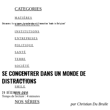
CATEGORIES
MATIÈRES
Découvrez la science, la recherche et l’innovation "made in Belgium"
ARCHEOLOGIE
INSTITUTIONS
ENTREPRISES
POLITIQUE
SANTÉ
TERRE
SOCIÉTÉ
SE CONCENTRER DANS UN MONDE DE
TECHNO
DISTRACTIONS
COSMOS
SMILE
29 DÉCEMBRE 2016
VIVANT
Temps de lecture :
4
minutes
NOS SÉRIES
par Christian Du Brulle