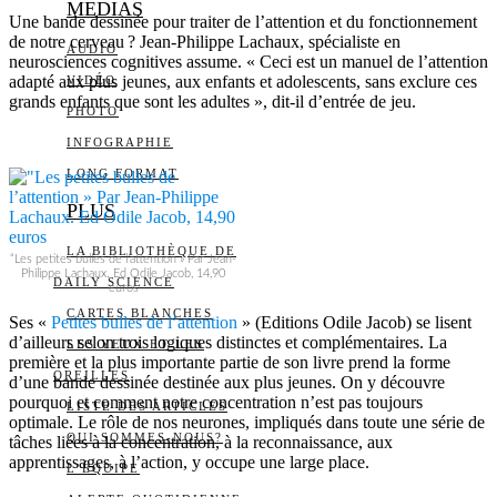
MEDIAS
Une bande dessinée pour traiter de l’attention et du fonctionnement
de notre cerveau ? Jean-Philippe Lachaux, spécialiste en
AUDIO
neurosciences cognitives assume. « Ceci est un manuel de l’attention
adapté aux plus jeunes, aux enfants et adolescents, sans exclure ces
VIDÉO
grands enfants que sont les adultes », dit-il d’entrée de jeu.
PHOTO
INFOGRAPHIE
LONG FORMAT
PLUS
LA BIBLIOTHÈQUE DE
“Les petites bulles de l’attention » Par Jean-
Philippe Lachaux. Ed Odile Jacob, 14,90
DAILY SCIENCE
euros
CARTES BLANCHES
Ses «
Petites bulles de l’attention
» (Editions Odile Jacob) se lisent
d’ailleurs selon trois logiques distinctes et complémentaires. La
LES YEUX ET LES
première et la plus importante partie de son livre prend la forme
OREILLES
d’une bande dessinée destinée aux plus jeunes. On y découvre
pourquoi et comment notre concentration n’est pas toujours
LISTE DES ARTICLES
optimale. Le rôle de nos neurones, impliqués dans toute une série de
QUI SOMMES-NOUS?
tâches liées à la concentration, à la reconnaissance, aux
apprentissages, à l’action, y occupe une large place.
L’ÉQUIPE