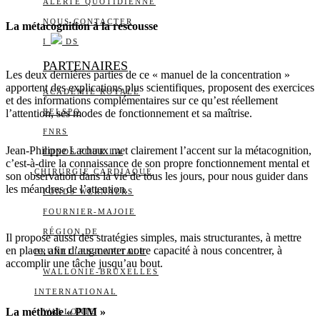
ALERTE QUOTIDIENNE
NOUS CONTACTER
La métacognition à la rescousse
I
DS
PARTENAIRES
Les deux dernières parties de ce « manuel de la concentration »
apportent des explications plus scientifiques, proposent des exercices
ACADÉMIE ROYALE
et des informations complémentaires sur ce qu’est réellement
l’attention, ses modes de fonctionnement et sa maîtrise.
BELSPO
FNRS
Jean-Philippe Lachaux met clairement l’accent sur la métacognition,
FONDS POUR LA
c’est-à-dire la connaissance de son propre fonctionnement mental et
CHIRURGIE CARDIAQUE
son observation dans la vie de tous les jours, pour nous guider dans
les méandres de l’attention.
FONDS WERNAERS
FOURNIER-MAJOIE
RÉGION DE
Il propose aussi des stratégies simples, mais structurantes, à mettre
en place, afin d’augmenter notre capacité à nous concentrer, à
BRUXELLES-CAPITALE
accomplir une tâche jusqu’au bout.
WALLONIE-BRUXELLES
INTERNATIONAL
La méthode « PIM »
WALLONIE