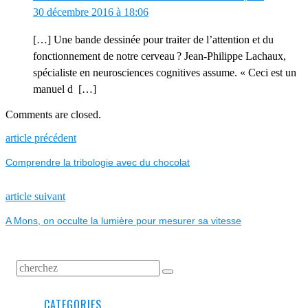
30 décembre 2016 à 18:06
[…] Une bande dessinée pour traiter de l’attention et du
fonctionnement de notre cerveau ? Jean-Philippe Lachaux,
spécialiste en neurosciences cognitives assume. « Ceci est un
manuel d […]
Comments are closed.
NAVIGATION
Previous
article précédent
post:
Comprendre la tribologie avec du chocolat
DE
L’ARTICLE
Next
article suivant
post:
A Mons, on occulte la lumière pour mesurer sa vitesse
CATEGORIES