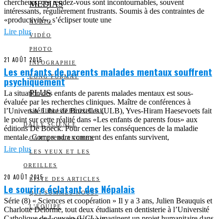
chercheurs, ces rendez-vous sont incontournables, souvent
MEDIAS
intéressants, régulièrement frustrants. Soumis à des contraintes de
«productivité», s’éclipser toute une
AUDIO
Lire plus
VIDÉO
PHOTO
21 AOÛT 2015
INFOGRAPHIE
Les enfants de parents malades mentaux souffrent
LONG FORMAT
psychiquement
PLUS
La situation des enfants de parents malades mentaux est sous-
évaluée par les recherches cliniques. Maître de conférences à
l’Université Libre de Bruxelles (ULB), Yves-Hiram Haesevoets fait
LA BIBLIOTHÈQUE DE
le point sur cette réalité dans «Les enfants de parents fous» aux
DAILY SCIENCE
éditions De Boeck. Pour cerner les conséquences de la maladie
mentale. Comprendre comment des enfants survivent,
CARTES BLANCHES
Lire plus
LES YEUX ET LES
OREILLES
20 AOÛT 2015
LISTE DES ARTICLES
Le sourire éclatant des Népalais
QUI SOMMES-NOUS?
Série (8) « Sciences et coopération » Il y a 3 ans, Julien Beauquis et
L’ÉQUIPE
Charlotte Delorme, tout deux étudiants en dentisterie à l’Université
Catholique de Louvain (UCL) imaginent un projet humanitaire dans