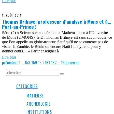
Lire plus
11 AOÛT 2015
Thomas Brihaye, professeur d’analyse à Mons et à…
Port-au-Prince !
Série (2) « Sciences et coopération » Mathématicien à l’Université
de Mons (UMONS), le Dr Thomas Brihaye est sans aucun doute, ce
que l’on appelle un globe-trotteur. Sauf qu’il ne se contente pas de
visiter la Zambie, le Bénin ou encore Haïti ! Il s’y rend pour y
donner cours… « Partir enseigner à
Lire plus
précédent
1
…
158
159
160
161
162
…
190
suivant
CATEGORIES
MATIÈRES
ARCHEOLOGIE
INSTITUTIONS