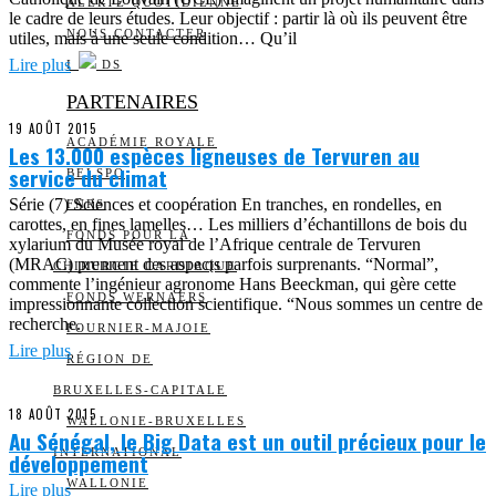
ALERTE QUOTIDIENNE
le cadre de leurs études. Leur objectif : partir là où ils peuvent être
NOUS CONTACTER
utiles, mais à une seule condition… Qu’il
Lire plus
I
DS
PARTENAIRES
19 AOÛT 2015
ACADÉMIE ROYALE
Les 13.000 espèces ligneuses de Tervuren au
service du climat
BELSPO
Série (7) Sciences et coopération En tranches, en rondelles, en
FNRS
carottes, en fines lamelles… Les milliers d’échantillons de bois du
FONDS POUR LA
xylarium du Musée royal de l’Afrique centrale de Tervuren
(MRAC) prennent des aspects parfois surprenants. “Normal”,
CHIRURGIE CARDIAQUE
commente l’ingénieur agronome Hans Beeckman, qui gère cette
FONDS WERNAERS
impressionnante collection scientifique. “Nous sommes un centre de
recherche.
FOURNIER-MAJOIE
Lire plus
RÉGION DE
BRUXELLES-CAPITALE
18 AOÛT 2015
WALLONIE-BRUXELLES
Au Sénégal, le Big Data est un outil précieux pour le
INTERNATIONAL
développement
WALLONIE
Lire plus