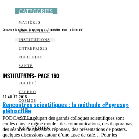
CATEGORIES
MATIÈRES
Découvrez la science, la recherche et l’innovation "made in Belgium"
ARCHEOLOGIE
INSTITUTIONS
ENTREPRISES
POLITIQUE
SANTÉ
INSTITUTIONS
- PAGE 160
TERRE
SOCIÉTÉ
TECHNO
24 AOÛT 2015
COSMOS
Rencontres scientifiques : la méthode «Peyresq»
plébiscitée
SMILE
PODCAST La plupart des grands colloques scientifiques sont
VIVANT
coulés dans le même moule : des communications, des diaporamas,
NOS SÉRIES
des séances de questions-réponses, des présentations de posters,
quelques discussions autour d’une tasse de café… Pour les