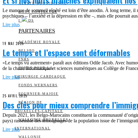
Et si nos nuits blanches expliquaient nos
ALERTE QUOTIDIENNE
Le manque de sommeil répété est loin d’être anodin. À long terme, il n
NOUS CONTACTER
psychiques – l’anxiété et la dépression en tête –, mais elle pourrait a
I
DS
Lire plus
PARTENAIRES
ACADÉMIE ROYALE
19 MAI 2025
Le temps et l’espace sont déformables
BELSPO
FNRS
«Le temps vu autrement» paraît aux éditions Odile Jacob. Avec humou
de la chaire Informatique et sciences numériques au Collège de France
FONDS POUR LA
Lire plus
CHIRURGIE CARDIAQUE
FONDS WERNAERS
FOURNIER-MAJOIE
25 AVRIL 2025
Des clés pour mieux comprendre l’immig
RÉGION DE
BRUXELLES-CAPITALE
Depuis 2021, les Belgo-Marocains constituent la communauté d’origine 
WALLONIE-BRUXELLES
pays) rassemble des témoignages de la population issue de l’immigrat
INTERNATIONAL
Lire plus
WALLONIE