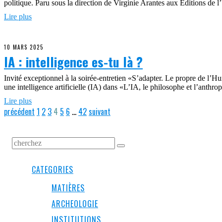
politique. Paru sous la direction de Virginie Arantes aux Éditions de 
Lire plus
10 MARS 2025
IA : intelligence es-tu là ?
Invité exceptionnel à la soirée-entretien «S’adapter. Le propre de l’
une intelligence artificielle (IA) dans «L’IA, le philosophe et l’ant
Lire plus
précédent
1
2
3
4
5
6
…
42
suivant
CATEGORIES
MATIÈRES
ARCHEOLOGIE
INSTITUTIONS