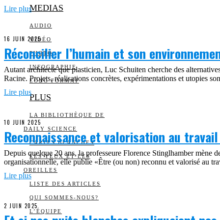
MEDIAS
Lire plus
AUDIO
16 JUIN 2025
VIDÉO
Réconcilier l’humain et son environneme
PHOTO
INFOGRAPHIE
Autant architecte que plasticien, Luc Schuiten cherche des alternative
Racine. Projets, réalisations concrètes, expérimentations et utopies son
LONG FORMAT
Lire plus
PLUS
LA BIBLIOTHÈQUE DE
10 JUIN 2025
DAILY SCIENCE
Reconnaissance et valorisation au travail
CARTES BLANCHES
Depuis quelque 20 ans, la professeure Florence Stinglhamber mène des
LES YEUX ET LES
organisationnelle, elle publie «Être (ou non) reconnu et valorisé au tr
OREILLES
Lire plus
LISTE DES ARTICLES
QUI SOMMES-NOUS?
2 JUIN 2025
L’ÉQUIPE