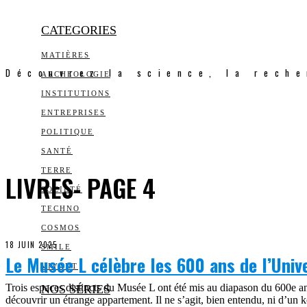
CATEGORIES
MATIÈRES
Découvrez la science, la reche
ARCHEOLOGIE
INSTITUTIONS
ENTREPRISES
POLITIQUE
SANTÉ
TERRE
LIVRES
- PAGE 4
SOCIÉTÉ
TECHNO
COSMOS
18 JUIN 2025
SMILE
Le Musée L célèbre les 600 ans de l’Univ
VIVANT
Trois espaces distincts du Musée L ont été mis au diapason du 600e ann
NOS SÉRIES
découvrir un étrange appartement. Il ne s’agit, bien entendu, ni d’un k