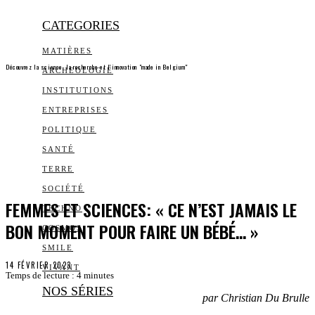
CATEGORIES
MATIÈRES
Découvrez la science, la recherche et l’innovation "made in Belgium"
ARCHEOLOGIE
INSTITUTIONS
ENTREPRISES
POLITIQUE
SANTÉ
TERRE
SOCIÉTÉ
FEMMES ET SCIENCES: « CE N’EST JAMAIS LE
TECHNO
BON MOMENT POUR FAIRE UN BÉBÉ… »
COSMOS
SMILE
14 FÉVRIER 2023
VIVANT
Temps de lecture :
4
minutes
NOS SÉRIES
par Christian Du Brulle