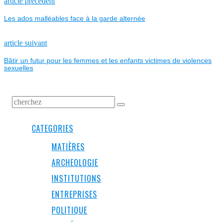
NAVIGATION
Previous
article précédent
post:
Les ados malléables face à la garde alternée
DE
L’ARTICLE
Next
article suivant
post:
Bâtir un futur pour les femmes et les enfants victimes de violences
sexuelles
CATEGORIES
MATIÈRES
ARCHEOLOGIE
INSTITUTIONS
ENTREPRISES
POLITIQUE