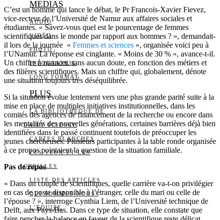
MEDIAS
C’est un homme qui lance le débat, le Pr Francois-Xavier Fievez,
vice-recteur de l’Université de Namur aux affaires sociales et
AUDIO
étudiantes. « Savez-vous quel est le pourcentage de femmes
scientifiques dans le monde par rapport aux hommes ? », demandait-
VIDÉO
il lors de la journée «
Femmes et sciences
», organisée voici peu à
PHOTO
l’UNamur. La réponse est cinglante. « Moins de 30 % », avance-t-il.
Un chiffre à nuancer, sans aucun doute, en fonction des métiers et
INFOGRAPHIE
des filières scientifiques. Mais un chiffre qui, globalement, dénote
LONG FORMAT
une situation toujours très déséquilibrée.
PLUS
Si la situation évolue lentement vers une plus grande parité suite à la
mise en place de multiples initiatives institutionnelles, dans les
LA BIBLIOTHÈQUE DE
comités des agences de financement de la recherche ou encore dans
les mentalités des nouvelles générations, certaines barrières déjà bien
DAILY SCIENCE
identifiées dans le passé continuent toutefois de préoccuper les
CARTES BLANCHES
jeunes chercheuses. Plusieurs participantes à la table ronde organisée
à ce propos pointaient la question de la situation familiale.
LES YEUX ET LES
Pas de repos
OREILLES
LISTE DES ARTICLES
« Dans un couple de scientifiques, quelle carrière va-t-on privilégier
en cas de poste disponible à l’étranger, celle du mari ou celle de
QUI SOMMES-NOUS?
l’épouse ? », interroge Cynthia Liem, de l’Université technique de
L’ÉQUIPE
Delft, aux Pays-Bas. Dans ce type de situation, elle constate que
faire pencher la balance en faveur de la scientifique reste délicat.