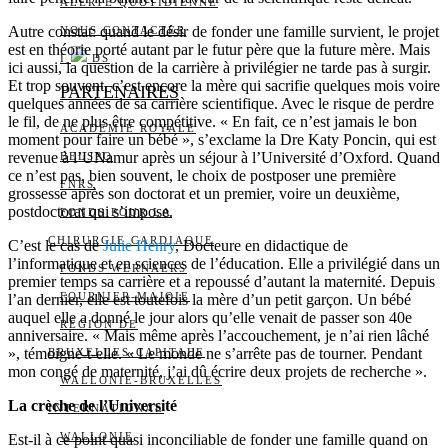
ALERTE QUOTIDIENNE
Autre constat: quand le désir de fonder une famille survient, le projet
NOUS CONTACTER
est en théorie porté autant par le futur père que la future mère. Mais
I
DS
ici aussi, la question de la carrière à privilégier ne tarde pas à surgir.
Et trop souvent, c’est encore la mère qui sacrifie quelques mois voire
PARTENAIRES
quelques années de sa carrière scientifique. Avec le risque de perdre
le fil, de ne plus être compétitive. « En fait, ce n’est jamais le bon
ACADÉMIE ROYALE
moment pour faire un bébé », s’exclame la Dre Katy Poncin, qui est
revenue à l’UNamur après un séjour à l’Université d’Oxford. Quand
BELSPO
ce n’est pas, bien souvent, le choix de postposer une première
FNRS
grossesse après son doctorat et un premier, voire un deuxième,
postdoctorat qui s’impose.
FONDS POUR LA
CHIRURGIE CARDIAQUE
C’est le cas de
Julie Henry
, Docteure en didactique de
l’informatique et en sciences de l’éducation. Elle a privilégié dans un
FONDS WERNAERS
premier temps sa carrière et a repoussé d’autant la maternité. Depuis
FOURNIER-MAJOIE
l’an dernier, elle est toutefois la mère d’un petit garçon. Un bébé
auquel elle a donné le jour alors qu’elle venait de passer son 40e
RÉGION DE
anniversaire. « Mais même après l’accouchement, je n’ai rien lâché
», témoigne-t-elle. « Le monde ne s’arrête pas de tourner. Pendant
BRUXELLES-CAPITALE
mon congé de maternité, j’ai dû écrire deux projets de recherche ».
WALLONIE-BRUXELLES
La crèche de l’Université
INTERNATIONAL
WALLONIE
Est-il à ce point quasi inconciliable de fonder une famille quand on