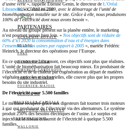
ALERTE QUOTIDIENNE
d’usine verte
», rappelle Etienne Genin, le directeur de
L’Oréal
Libramont
. «
C’était en 2009, avec le démarrage de l’unité de
NOUS CONTACTER
biométhanisation installée sur le site. Grâce à elle, nous produisons
I
DS
100% de l’électricité dont nous avons besoin
».
PARTENAIRES
Au niveau du groupe présent sur la planète entière, le marketing
n’est pourtant jamais bien loin. «
Nos objectifs sont de réduire de
ACADÉMIE ROYALE
60% d’ici 2020 la consommation d’eau et d’énergies dans
l’ensemble de nos usines par rapport à 2005
», martèle Frédéric
BELSPO
Heinrich, le directeur des opérations pour l’Europe.
FNRS
En ce qui concerne Libramont, ces objectifs sont plus que réalistes.
FONDS POUR LA
L’unité de biométhanisation fait beaucoup mieux. En produisant de
CHIRURGIE CARDIAQUE
l’électricité et de la chaleur par cogénération au départ de matières
végétales agricoles et industrielles, elle couvre plus que les propres
FONDS WERNAERS
besoins du site industriel.
FOURNIER-MAJOIE
De l’électricité pour 5.500 familles
RÉGION DE
BRUXELLES-CAPITALE
Le méthane récupéré grâce aux digesteurs fait tourner trois moteurs
à gaz qui produisent de l’électricité via des alternateurs. Le système
WALLONIE-BRUXELLES
produit 250% des besoins électriques de l’usine. Le surplus est
injecté sur le réseau et fournit de l’électricité à quelque 5.500
INTERNATIONAL
familles.
WALLONIE