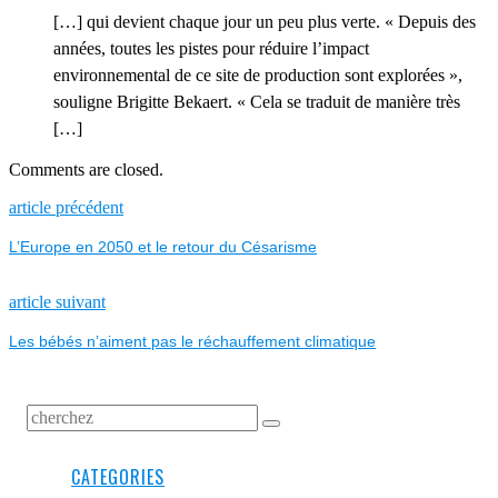
[…] qui devient chaque jour un peu plus verte. « Depuis des
années, toutes les pistes pour réduire l’impact
environnemental de ce site de production sont explorées »,
souligne Brigitte Bekaert. « Cela se traduit de manière très
[…]
Comments are closed.
NAVIGATION
Previous
article précédent
post:
L’Europe en 2050 et le retour du Césarisme
DE
L’ARTICLE
Next
article suivant
post:
Les bébés n’aiment pas le réchauffement climatique
CATEGORIES