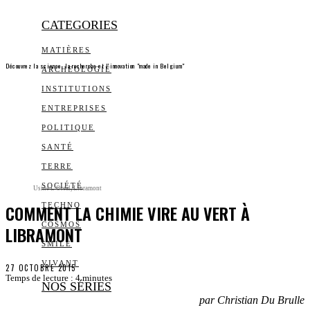
CATEGORIES
MATIÈRES
Découvrez la science, la recherche et l’innovation "made in Belgium"
ARCHEOLOGIE
INSTITUTIONS
ENTREPRISES
POLITIQUE
SANTÉ
TERRE
SOCIÉTÉ
Usine L'Oreal, Libramont
COMMENT LA CHIMIE VIRE AU VERT À
TECHNO
COSMOS
LIBRAMONT
SMILE
VIVANT
27 OCTOBRE 2015
Temps de lecture :
4
minutes
NOS SÉRIES
par Christian Du Brulle