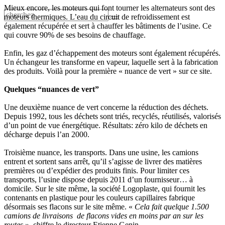
Mieux encore, les moteurs qui font tourner les alternateurs sont des
moteurs thermiques. L’eau du circuit de refroidissement est
également récupérée et sert à chauffer les bâtiments de l’usine. Ce
qui couvre 90% de ses besoins de chauffage.
Enfin, les gaz d’échappement des moteurs sont également récupérés.
Un échangeur les transforme en vapeur, laquelle sert à la fabrication
des produits. Voilà pour la première « nuance de vert » sur ce site.
Quelques “nuances de vert”
Une deuxième nuance de vert concerne la réduction des déchets.
Depuis 1992, tous les déchets sont triés, recyclés, réutilisés, valorisés
d’un point de vue énergétique. Résultats: zéro kilo de déchets en
décharge depuis l’an 2000.
Troisième nuance, les transports. Dans une usine, les camions
entrent et sortent sans arrêt, qu’il s’agisse de livrer des matières
premières ou d’expédier des produits finis. Pour limiter ces
transports, l’usine dispose depuis 2011 d’un fournisseur… à
domicile. Sur le site même, la société Logoplaste, qui fournit les
contenants en plastique pour les couleurs capillaires fabrique
désormais ses flacons sur le site même. «
Cela fait quelque 1.500
camions de livraisons de flacons vides en moins par an sur les
routes
», chiffre le directeur Etienne Genin.