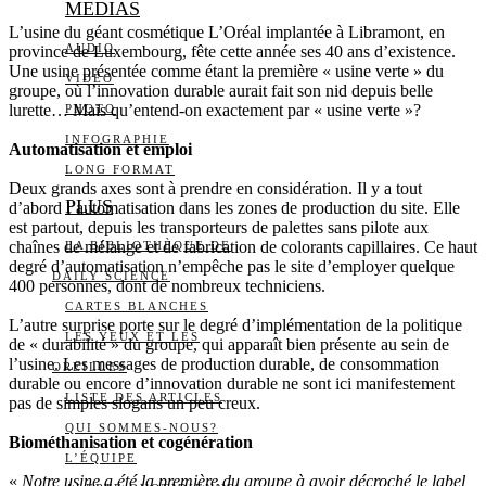
MEDIAS
L’usine du géant cosmétique L’Oréal implantée à Libramont, en
AUDIO
province de Luxembourg, fête cette année ses 40 ans d’existence.
Une usine présentée comme étant la première « usine verte » du
VIDÉO
groupe, où l’innovation durable aurait fait son nid depuis belle
lurette… Mais qu’entend-on exactement par « usine verte »?
PHOTO
INFOGRAPHIE
Automatisation et emploi
LONG FORMAT
Deux grands axes sont à prendre en considération. Il y a tout
PLUS
d’abord l’automatisation dans les zones de production du site. Elle
est partout, depuis les transporteurs de palettes sans pilote aux
chaînes de mélange et de fabrication de colorants capillaires. Ce haut
LA BIBLIOTHÈQUE DE
degré d’automatisation n’empêche pas le site d’employer quelque
DAILY SCIENCE
400 personnes, dont de nombreux techniciens.
CARTES BLANCHES
L’autre surprise porte sur le degré d’implémentation de la politique
LES YEUX ET LES
de « durabilité » du groupe, qui apparaît bien présente au sein de
l’usine. Les messages de production durable, de consommation
OREILLES
durable ou encore d’innovation durable ne sont ici manifestement
LISTE DES ARTICLES
pas de simples slogans un peu creux.
QUI SOMMES-NOUS?
Biométhanisation et cogénération
L’ÉQUIPE
«
Notre usine a été la première du groupe à avoir décroché le label