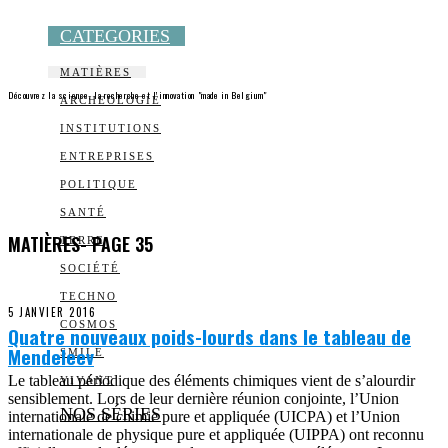
CATEGORIES
MATIÈRES
Découvrez la science, la recherche et l’innovation "made in Belgium"
ARCHEOLOGIE
INSTITUTIONS
ENTREPRISES
POLITIQUE
SANTÉ
MATIÈRES
- PAGE 35
TERRE
SOCIÉTÉ
TECHNO
5 JANVIER 2016
COSMOS
Quatre nouveaux poids-lourds dans le tableau de
Mendeleev
SMILE
Le tableau périodique des éléments chimiques vient de s’alourdir
VIVANT
sensiblement. Lors de leur dernière réunion conjointe, l’Union
NOS SÉRIES
internationale de chimie pure et appliquée (UICPA) et l’Union
internationale de physique pure et appliquée (UIPPA) ont reconnu