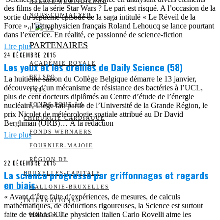
ALERTE QUOTIDIENNE
des films de la série Star Wars ? Le pari est risqué. A l’occasion de la
NOUS CONTACTER
sortie du septième épisode de la saga intitulé « Le Réveil de la
Force », l’astrophysicien français Roland Lehoucq se lance pourtant
I
DS
dans l’exercice. En réalité, ce passionné de science-fiction
PARTENAIRES
Lire plus
24 DÉCEMBRE 2015
Les yeux et les oreilles de Daily Science (58)
ACADÉMIE ROYALE
BELSPO
La huitième saison du Collège Belgique démarre le 13 janvier,
découverte d’un mécanisme de résistance des bactéries à l’UCL,
FNRS
plus de cent docteurs diplômés au Centre d’étude de l’énergie
nucléaire, Liège fait partie de l’Université de la Grande Région, le
FONDS POUR LA
prix Nicolet de météorologie spatiale attribué au Dr David
CHIRURGIE CARDIAQUE
Berghman (ORB)… À la rédaction
FONDS WERNAERS
Lire plus
FOURNIER-MAJOIE
RÉGION DE
22 DÉCEMBRE 2015
La science progresse par griffonnages et regards
BRUXELLES-CAPITALE
en biais
WALLONIE-BRUXELLES
« Avant d’être faite d’expériences, de mesures, de calculs
INTERNATIONAL
mathématiques, de déductions rigoureuses, la Science est surtout
faite de visions ». Le physicien italien Carlo Rovelli aime les
WALLONIE