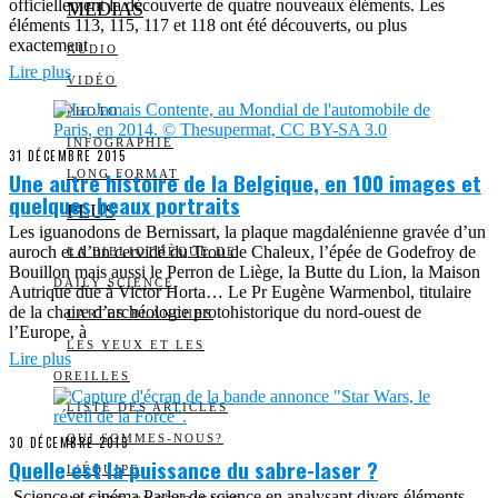
officiellement la découverte de quatre nouveaux éléments. Les
MEDIAS
éléments 113, 115, 117 et 118 ont été découverts, ou plus
exactement
AUDIO
Lire plus
VIDÉO
PHOTO
INFOGRAPHIE
31 DÉCEMBRE 2015
Une autre histoire de la Belgique, en 100 images et
LONG FORMAT
quelques beaux portraits
PLUS
Les iguanodons de Bernissart, la plaque magdalénienne gravée d’un
auroch et d’un cervidé du Trou de Chaleux, l’épée de Godefroy de
LA BIBLIOTHÈQUE DE
Bouillon mais aussi le Perron de Liège, la Butte du Lion, la Maison
DAILY SCIENCE
Autrique due à Victor Horta… Le Pr Eugène Warmenbol, titulaire
de la chaire d’archéologie protohistorique du nord-ouest de
CARTES BLANCHES
l’Europe, à
LES YEUX ET LES
Lire plus
OREILLES
LISTE DES ARTICLES
QUI SOMMES-NOUS?
30 DÉCEMBRE 2015
Quelle est la puissance du sabre-laser ?
L’ÉQUIPE
Science et cinéma Parler de science en analysant divers éléments