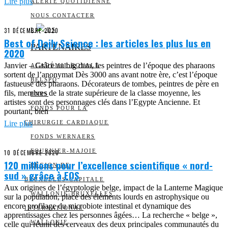
Lire plus
ALERTE QUOTIDIENNE
NOUS CONTACTER
31 DÉCEMBRE 2020
I
DS
Best of Daily Science : les articles les plus lus en
PARTENAIRES
2020
Janvier – Grâce au big data, les peintres de l’époque des pharaons
ACADÉMIE ROYALE
sortent de l’anonymat Dès 3000 ans avant notre ère, c’est l’époque
BELSPO
fastueuse des pharaons. Décorateurs de tombes, peintres de père en
fils, membres de la strate supérieure de la classe moyenne, les
FNRS
artistes sont des personnages clés dans l’Egypte Ancienne. Et
FONDS POUR LA
pourtant, bien
Lire plus
CHIRURGIE CARDIAQUE
FONDS WERNAERS
FOURNIER-MAJOIE
10 DÉCEMBRE 2020
120 millions pour l’excellence scientifique « nord-
RÉGION DE
sud » grâce à EOS
BRUXELLES-CAPITALE
Aux origines de l’égyptologie belge, impact de la Lanterne Magique
WALLONIE-BRUXELLES
sur la population, place des éléments lourds en astrophysique ou
encore profilage du microbiote intestinal et dynamique des
INTERNATIONAL
apprentissages chez les personnes âgées… La recherche « belge »,
WALLONIE
celle qui réunit des cerveaux des deux principales communautés du