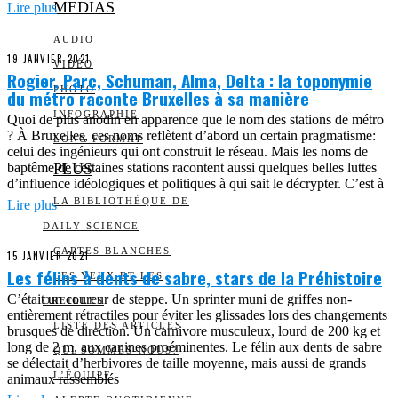
MEDIAS
Lire plus
AUDIO
19 JANVIER 2021
VIDÉO
Rogier, Parc, Schuman, Alma, Delta : la toponymie
PHOTO
du métro raconte Bruxelles à sa manière
INFOGRAPHIE
Quoi de plus anodin en apparence que le nom des stations de métro
? À Bruxelles, ces noms reflètent d’abord un certain pragmatisme:
LONG FORMAT
celui des ingénieurs qui ont construit le réseau. Mais les noms de
baptême de certaines stations racontent aussi quelques belles luttes
PLUS
d’influence idéologiques et politiques à qui sait le décrypter. C’est à
LA BIBLIOTHÈQUE DE
Lire plus
DAILY SCIENCE
CARTES BLANCHES
15 JANVIER 2021
Les félins à dents de sabre, stars de la Préhistoire
LES YEUX ET LES
C’était un coureur de steppe. Un sprinter muni de griffes non-
OREILLES
entièrement rétractiles pour éviter les glissades lors des changements
LISTE DES ARTICLES
brusques de direction. Un carnivore musculeux, lourd de 200 kg et
long de 2 m, aux canines proéminentes. Le félin aux dents de sabre
QUI SOMMES-NOUS?
se délectait d’herbivores de taille moyenne, mais aussi de grands
L’ÉQUIPE
animaux rassemblés