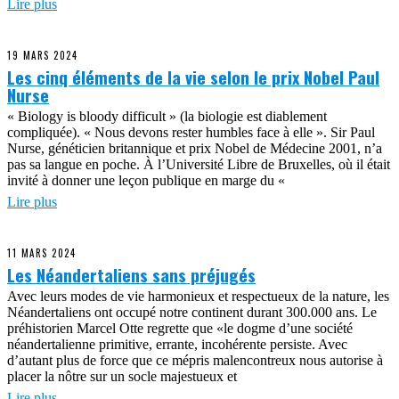
Lire plus
19 MARS 2024
Les cinq éléments de la vie selon le prix Nobel Paul
Nurse
« Biology is bloody difficult » (la biologie est diablement
compliquée). « Nous devons rester humbles face à elle ». Sir Paul
Nurse, généticien britannique et prix Nobel de Médecine 2001, n’a
pas sa langue en poche. À l’Université Libre de Bruxelles, où il était
invité à donner une leçon publique en marge du «
Lire plus
11 MARS 2024
Les Néandertaliens sans préjugés
Avec leurs modes de vie harmonieux et respectueux de la nature, les
Néandertaliens ont occupé notre continent durant 300.000 ans. Le
préhistorien Marcel Otte regrette que «le dogme d’une société
néandertalienne primitive, errante, incohérente persiste. Avec
d’autant plus de force que ce mépris malencontreux nous autorise à
placer la nôtre sur un socle majestueux et
Lire plus