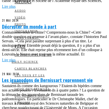
classe Technologie et Société de l’Académie royale des Sciences,
MEDIAS
Lire plus
AUDIO
VIDÉO
31 MAI 2024
Décrypter un monde à part
PHOTO
INFOGRAPHIE
Connaissons-nous la Chine? Comprenons-nous la Chine? «Cette
double question est revenue à l’avant-plan», constate l’historien Paul
LONG FORMAT
Servais. «Cela peut paraître surprenant à plus d’un titre. Le
sinologue René Etiemble posait déjà la question, il y a plus d’un
PLUS
demi-siècle. Elle était reprise plus récemment lors d’un colloque à
Louvain-la-Neuve avec toujours la même actualité. Et
LA BIBLIOTHÈQUE DE
Lire plus
DAILY SCIENCE
CARTES BLANCHES
29 MAI 2024
LES YEUX ET LES
Les iguanodons de Bernissart reprennent vie
OREILLES
Sautaient-ils comme des kangourous ? Etaient-ils bipèdes comme
LISTE DES ARTICLES
nos actuels poulets ? Evoluaient-ils à quatre pattes ? La question de
la démarche des iguanodons de Bernissart taraude les
QUI SOMMES-NOUS?
paléontologues. En particulier le Dr Christophe Mallet, chef de
travaux à l’Institut royal des Sciences naturelles de Belgique et
L’ÉQUIPE
chercheur postdoctorant de l’Université de Mons. A l’occasion