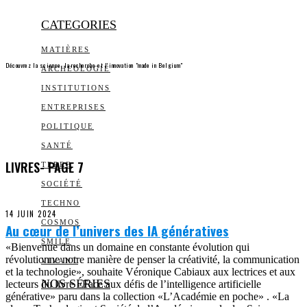
CATEGORIES
MATIÈRES
Découvrez la science, la recherche et l’innovation "made in Belgium"
ARCHEOLOGIE
INSTITUTIONS
ENTREPRISES
POLITIQUE
SANTÉ
LIVRES
- PAGE 7
TERRE
SOCIÉTÉ
TECHNO
14 JUIN 2024
COSMOS
Au cœur de l’univers des IA génératives
SMILE
«Bienvenue dans un domaine en constante évolution qui
révolutionne notre manière de penser la créativité, la communication
VIVANT
et la technologie», souhaite Véronique Cabiaux aux lectrices et aux
NOS SÉRIES
lecteurs du livre «Face aux défis de l’intelligence artificielle
générative» paru dans la collection «L’Académie en poche» . «La