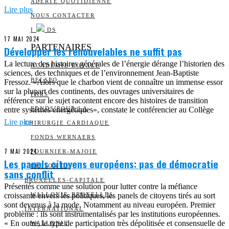
ALERTE QUOTIDIENNE
Lire plus
NOUS CONTACTER
I
DS
17 MAI 2024
PARTENAIRES
Développer les renouvelables ne suffit pas
La lecture des histoires générales de l’énergie dérange l’historien des
ACADÉMIE ROYALE
sciences, des techniques et de l’environnement Jean-Baptiste
BELSPO
Fressoz. «Alors que le charbon vient de connaître un immense essor
sur la plupart des continents, des ouvrages universitaires de
FNRS
référence sur le sujet racontent encore des histoires de transition
entre systèmes énergétiques», constate le conférencier au Collège
FONDS POUR LA
Lire plus
CHIRURGIE CARDIAQUE
FONDS WERNAERS
7 MAI 2024
FOURNIER-MAJOIE
Les panels citoyens européens: pas de démocratie
RÉGION DE
sans conflit
BRUXELLES-CAPITALE
Présentés comme une solution pour lutter contre la méfiance
croissante envers les politiques, les panels de citoyens tirés au sort
WALLONIE-BRUXELLES
sont devenus à la mode. Notamment au niveau européen. Premier
INTERNATIONAL
problème : ils sont instrumentalisés par les institutions européennes.
« En outre, le type de participation très dépolitisée et consensuelle de
WALLONIE