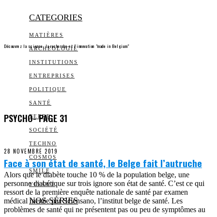
CATEGORIES
MATIÈRES
Découvrez la science, la recherche et l’innovation "made in Belgium"
ARCHEOLOGIE
INSTITUTIONS
ENTREPRISES
POLITIQUE
SANTÉ
PSYCHO
- PAGE 31
TERRE
SOCIÉTÉ
TECHNO
28 NOVEMBRE 2019
COSMOS
Face à son état de santé, le Belge fait l’autruche
SMILE
Alors que le diabète touche 10 % de la population belge, une
personne diabétique sur trois ignore son état de santé. C’est ce qui
VIVANT
ressort de la première enquête nationale de santé par examen
NOS SÉRIES
médical menée par Sciensano, l’institut belge de santé. Les
problèmes de santé qui ne présentent pas ou peu de symptômes au