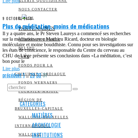
Lire plus
ALERTE QUOTIDIENNE
NOUS CONTACTER
9 OCTOBRE 2019
I
DS
Plus de méditation, moins de médications
PARTENAIRES
Il y a quatre ans, le Pr Steven Laureys a commencé ses recherches
sur la méditation avec Matthieu Ricard, docteur en biologie
ACADÉMIE ROYALE
moléculaire et moine bouddhiste. Connu pour ses investigations sur
BELSPO
les états de conscience, le responsable du Centre du cerveau au
CHU de Liège présente ses conclusions dans «La méditation, c’est
FNRS
bon pour le
FONDS POUR LA
Lire plus
précédent
1
…
29
30
31
CHIRURGIE CARDIAQUE
FONDS WERNAERS
FOURNIER-MAJOIE
RÉGION DE
CATEGORIES
BRUXELLES-CAPITALE
MATIÈRES
WALLONIE-BRUXELLES
ARCHEOLOGIE
INTERNATIONAL
INSTITUTIONS
WALLONIE