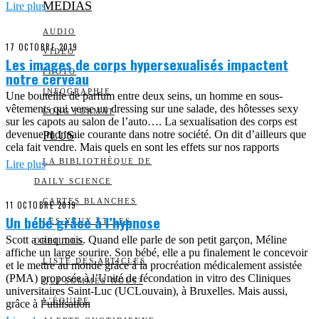
MEDIAS
Lire plus
AUDIO
17 OCTOBRE 2019
VIDÉO
Les images de corps hypersexualisés impactent
PHOTO
notre cerveau
INFOGRAPHIE
Une bouteille de parfum entre deux seins, un homme en sous-
vêtements qui verse un dressing sur une salade, des hôtesses sexy
LONG FORMAT
sur les capots au salon de l’auto…. La sexualisation des corps est
devenue monnaie courante dans notre société. On dit d’ailleurs que
PLUS
cela fait vendre. Mais quels en sont les effets sur nos rapports
LA BIBLIOTHÈQUE DE
Lire plus
DAILY SCIENCE
CARTES BLANCHES
11 OCTOBRE 2019
Un bébé grâce à l’hypnose
LES YEUX ET LES
Scott a cinq mois. Quand elle parle de son petit garçon, Méline
OREILLES
affiche un large sourire. Son bébé, elle a pu finalement le concevoir
LISTE DES ARTICLES
et le mettre au monde grâce à la procréation médicalement assistée
(PMA) proposée à l’Unité de fécondation in vitro des Cliniques
QUI SOMMES-NOUS?
universitaires Saint-Luc (UCLouvain), à Bruxelles. Mais aussi,
L’ÉQUIPE
grâce à l’utilisation