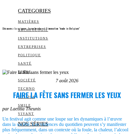
CATEGORIES
MATIÈRES
Découvrez la science, la recherche et l’innovation "made in Belgium"
ARCHEOLOGIE
INSTITUTIONS
ENTREPRISES
POLITIQUE
SANTÉ
TERRE
7 août 2026
SOCIÉTÉ
TECHNO
FAIRE LA FÊTE SANS FERMER LES YEUX
COSMOS
SMILE
par Laetitia Theunis
VIVANT
Un festival agit comme une loupe sur les dynamiques à l’œuvre
NOS SÉRIES
dans la société. Les violences du quotidien peuvent s’y manifester
plus fréquemment, dans un contexte où la foule, la chaleur, l’alcool