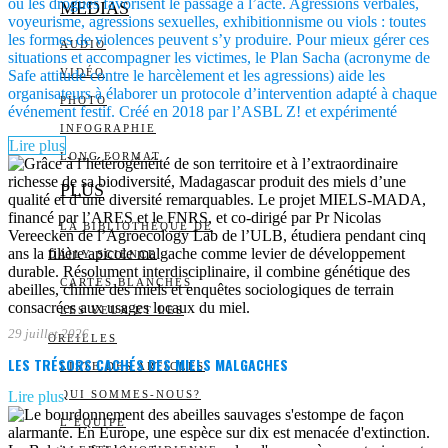
ou les drogues favorisent le passage à l’acte. Agressions verbales,
MEDIAS
voyeurisme, agressions sexuelles, exhibitionnisme ou viols : toutes
les formes de violences peuvent s’y produire. Pour mieux gérer ces
AUDIO
situations et accompagner les victimes, le Plan Sacha (acronyme de
VIDÉO
Safe attitude contre le harcèlement et les agressions) aide les
organisateurs à élaborer un protocole d’intervention adapté à chaque
PHOTO
événement festif. Créé en 2018 par l’ASBL Z! et expérimenté
INFOGRAPHIE
Lire plus
LONG FORMAT
PLUS
LA BIBLIOTHÈQUE DE
DAILY SCIENCE
CARTES BLANCHES
LES YEUX ET LES
29 juillet 2026
OREILLES
LES TRÉSORS CACHÉS DES MIELS MALGACHES
LISTE DES ARTICLES
Lire plus
QUI SOMMES-NOUS?
L’ÉQUIPE