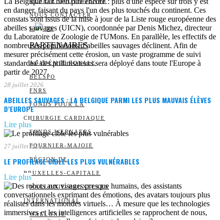
ALERTE QUOTIDIENNE
NOUS CONTACTER
I
DS
PARTENAIRES
ACADÉMIE ROYALE
BELSPO
28 juillet 2026
FNRS
ABEILLES SAUVAGES : LA BELGIQUE PARMI LES PLUS MAUVAIS ÉLÈVES
FONDS POUR LA
D’EUROPE
CHIRURGIE CARDIAQUE
Lire plus
FONDS WERNAERS
FOURNIER-MAJOIE
27 juillet 2026
LE PROFILAGE CIBLE LES PLUS VULNÉRABLES
RÉGION DE
BRUXELLES-CAPITALE
Lire plus
WALLONIE-BRUXELLES
INTERNATIONAL
WALLONIE