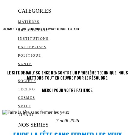
CATEGORIES
MATIÈRES
Découvrez la science, la recherche et l’innovation "made in Belgium"
ARCHEOLOGIE
INSTITUTIONS
ENTREPRISES
POLITIQUE
SANTÉ
LE SITE DE DAILY SCIENCE RENCONTRE UN PROBLÈME TECHNIQUE. NOUS
TERRE
METTONS TOUT EN OEUVRE POUR LE RÉSOUDRE.
SOCIÉTÉ
MERCI POUR VOTRE PATIENCE.
TECHNO
COSMOS
SMILE
VIVANT
7 août 2026
NOS SÉRIES