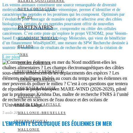
ALERTE QUOTIDIENNE
Les venins animaux constituent une source remarquable de diversité
NOUS CONTACTER
moléculaire. Leur étude, appelée vénomique, permet d’identifier et de
caractériser les peptides et les protéines qui les composent. Optimisés par
I
DS
l’évolution pour interagir de manière rapide et sélective avec des cibles
biologiques, certains de ces peptides pourraient offrir de nouvelles
PARTENAIRES
opportunités pour mieux détecter, comprendre ou cibler des cellules
cancéreuses. C’est cette piste qu’explore le projet VENOM2, pour Venom-
based Exploration for Novel Oncology Molecules, qui vient de bénéficier
ACADÉMIE ROYALE
d’un financement Win4SpinOff, une mesure du SPW Recherche destinée à
BELSPO
soutenir la maturation de résultats de recherche en vue de la création de
FNRS
Lire plus
FONDS POUR LA
CHIRURGIE CARDIAQUE
FONDS WERNAERS
FOURNIER-MAJOIE
RÉGION DE
BRUXELLES-CAPITALE
5 août 2026
WALLONIE-BRUXELLES
INTERNATIONAL
L’EMPREINTE ÉCOLOGIQUE DES ÉOLIENNES EN MER
WALLONIE