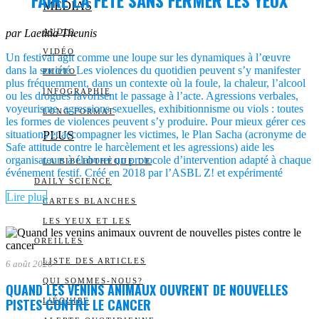
FAIRE LA FÊTE SANS FERMER LES YEUX
MEDIAS
par Laetitia Theunis
AUDIO
VIDÉO
Un festival agit comme une loupe sur les dynamiques à l’œuvre
dans la société. Les violences du quotidien peuvent s’y manifester
PHOTO
plus fréquemment, dans un contexte où la foule, la chaleur, l’alcool
INFOGRAPHIE
ou les drogues favorisent le passage à l’acte. Agressions verbales,
voyeurisme, agressions sexuelles, exhibitionnisme ou viols : toutes
LONG FORMAT
les formes de violences peuvent s’y produire. Pour mieux gérer ces
situations et accompagner les victimes, le Plan Sacha (acronyme de
PLUS
Safe attitude contre le harcèlement et les agressions) aide les
organisateurs à élaborer un protocole d’intervention adapté à chaque
LA BIBLIOTHÈQUE DE
événement festif. Créé en 2018 par l’ASBL Z! et expérimenté
DAILY SCIENCE
Lire plus
CARTES BLANCHES
LES YEUX ET LES
OREILLES
LISTE DES ARTICLES
6 août 2026
QUI SOMMES-NOUS?
QUAND LES VENINS ANIMAUX OUVRENT DE NOUVELLES
PISTES CONTRE LE CANCER
L’ÉQUIPE